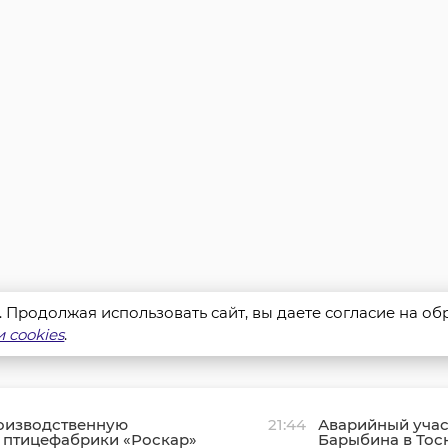
s. Продолжая использовать сайт, вы даете согласие на о
 cookies
.
оизводственную
21:44
Аварийный учас
 птицефабрики «Роскар»
Барыбина в Тос