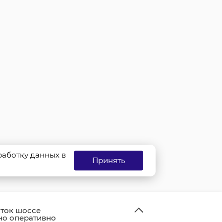
бработку данных в
Принять
ток шоссе
но оперативно