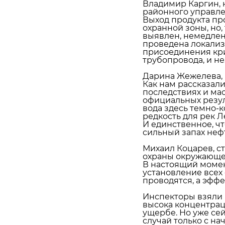
Владимир Каргин, 
районного управл
Выход продукта пр
охранной зоны, но,
‹
Как управлять
В Сосновом 
выявлен, немедлен
олимпийскими
нашли птенц
проведена локализ
присоединения кри
чемпионами и что
крохаля и
трубопровода, и н
ждать от ...
вернули их в .
Дарина Жежелева,
Как нам рассказали
28 ноября 2019, 13:49
07 июня, 18:05
последствиях и ма
официальных резул
вода здесь темно-к
редкость для рек Л
И единственное, чт
сильный запах неф
Михаил Коцарев, с
охраны окружающе
В настоящий момен
установление всех 
проводятся, а эффе
Инспекторы взяли 
высока концентрац
ущербе. Но уже сей
случай только с на