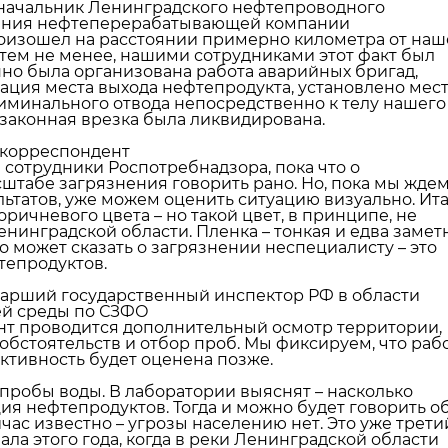
начальник Ленинградского нефтепроводного
ения нефтеперерабатывающей компании
оизошел на расстоянии примерно километра от наш
Матное
 тем не менее, нашими сотрудниками этот факт был
Бору
оскорбление
В Сос
но была организована работа аварийных бригад,
ов
учителя
мужчи
ация места выхода нефтепродукта, установлено мес
минального отвода непосредственно к телу нашего
обернулось
за неу
езаконная врезка была ликвидирована.
..
жительнице Сос ...
алимен
 корреспондент
 сотрудники Роспотребнадзора, пока что о
18 июня, 17:09
19 июня, 15:
сштабе загрязнения говорить рано. Но, пока мы жде
ьтатов, уже можем оценить ситуацию визуально. Ита
оричневого цвета – но такой цвет, в принципе, не
енинградской области. Пленка – тонкая и едва заметн
о может сказать о загрязнении неспециалисту – это
тепродуктов.
тарший государственный инспектор РФ в области
й среды по СЗФО
т проводится дополнительный осмотр территории,
обстоятельств и отбор проб. Мы фиксируем, что раб
ктивность будет оценена позже.
пробы воды. В лаборатории выяснят – насколько
ия нефтепродуктов. Тогда и можно будет говорить о
час известно – угрозы населению нет. Это уже трети
чала этого года, когда в реки Ленинградской области