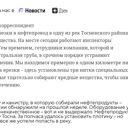
 нас в
 нас в
 нас в
 корреспондент
астью стала демонстрация основных наступательных
резки в нефтепровод в одну из рек Тосненского района
 Армии, рукопашный бой и штурм укрепленных
 мечтает, чтобы историки-профессионалы больше узн
ества. На месте сегодня работают инспекторы
ом году бельгийские архивы рассекретят документы 10
Тем временем, сотрудники компании, которой и
 может тогда, удастся узнать, какой была жизнь Анны
тральная труба, в срочном порядке устраняют
льгийцев в Сосновом Бору.
знения. Мы находимся примерно в одном километре н
ская реконструкция
каменка
а врезки – здесь установлены три нитки специальных
ма
рые тщательно собирают вредные вещества, чтобы они
сосновый бор
течению.
 и канистру, в которую собирали нефтепродукты –
ии обнаружили на прошлой неделе. Оборудование 
екачественное – вот и не выдержало. Нефтепродук
 Тосна. За полчаса удалось установить плотину – но
се же успели попасть в реку.