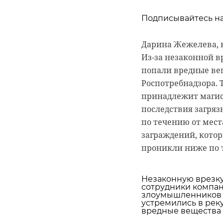
Подписывайтесь на
Подписывайтесь на
Подписывайтесь на
Дарина Жежелева,
Самой зрелищной ч
Из-за незаконной в
элементов Красной
Руслан Семенченко
попали вредные вещ
сооружений.
о жизни Анны. В эт
Роспотребнадзора. 
летней давности и,
принадлежит магис
Беквор и других бе
последствия загря
военно-историче
по течению от мест
линия маннергей
заграждений, кото
история
проникли ниже по 
Незаконную врезку
РЕКОМЕНДУЕМ
сотрудники компан
злоумышленников н
устремились в реку
вредные вещества в