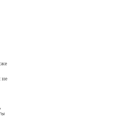
али
0-
иже
 не
у
ты