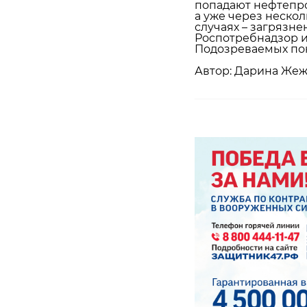
попадают нефтепро
а уже через несколь
случаях – загрязне
Роспотребнадзор и
Подозреваемых пок
Автор: Дарина Жеж