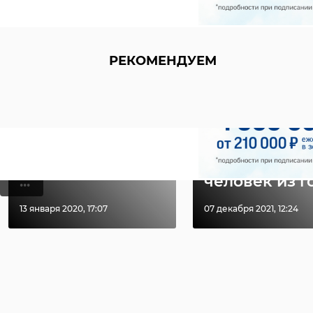
РЕКОМЕНДУЕМ
РЕКОМЕНДУЕМ
В Белгородской
‹
области
Храбрый мо
сотрудники МЧС
человек спа
пришли на помо
несколько
...
человек из го 
13 января 2020, 17:07
07 декабря 2021, 12:24