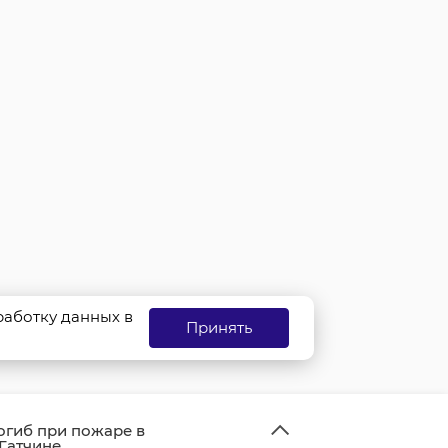
бработку данных в
Принять
огиб при пожаре в
 Гатчине