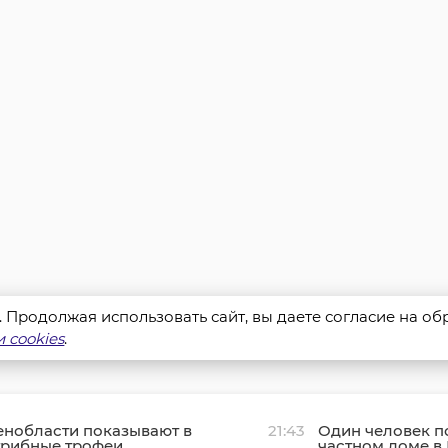
s. Продолжая использовать сайт, вы даете согласие на о
 cookies
.
енобласти показывают в
21:43
Один человек п
грибные трофеи
частном доме в