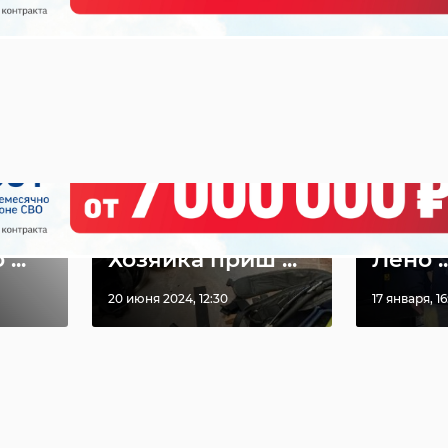
Очере
лодой
В Петербурге из
гуман
с
огня вынесли
помо
кота Бари.
отпра
...
Хозяйка приш ...
Лено ..
20 июня 2024, 12:30
17 января, 16