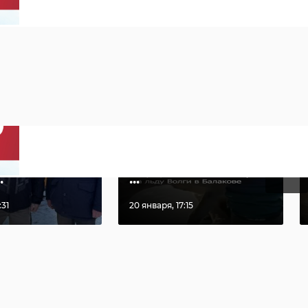
дной груз
В Саратовской
›
итарной
области спасли
щи
косулю,
влен из
застрявшую на л
.
...
:31
20 января, 17:15