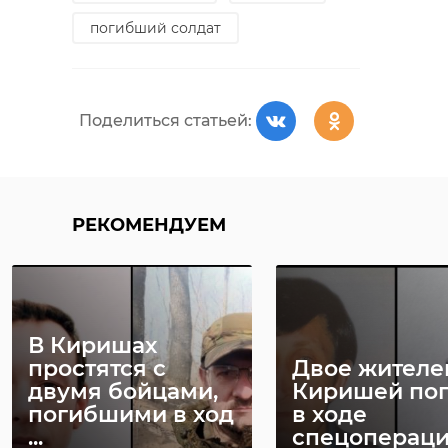
погибший солдат
Поделиться статьей:
РЕКОМЕНДУЕМ
В Киришах
простятся с
Двое жителе
двумя бойцами,
Киришей по
погибшими в ход
в ходе
...
спецоперац