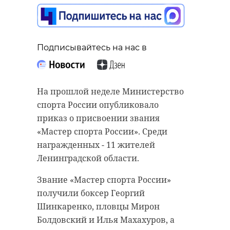
игривая самка
тибетского яка Ирга-
видео
Подписывайтесь на нас в
03 сентября 2025, 21:42
Подписывайтесь на нас в
На прошлой неделе Министерство
Прокуратура Ленобласти
спорта России опубликовало
Подписывайтесь на нас в
восстановила права участника
приказ о присвоении звания
спецоперации, получившего
«Мастер спорта России». Среди
боевое ранение. В ведомство
награжденных - 11 жителей
обратилась мать военного с
Ленинградский зоопарк
Ленинградской области.
сообщением об отказе в выплате
пополняется новыми животными.
Звание «Мастер спорта России»
денежной компенсации.
Месяц назад к ним приехала
получили боксер Георгий
самка одомашненной формы
Как сообщили в пресс-службе
Шинкаренко, пловцы Мирон
тибетского яка по имени Ирга,
региональной прокуратуры 3
Болдовский и Илья Махахуров, а
сообщили в пресс-службе