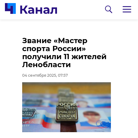
Прокуратура
Звание «Мастер
Ленобласти помогла
спорта России»
получить раненому
получили 11 жителей
бойцу СВО
Ленобласти
компенсацию
04 сентября 2025, 07:57
03 сентября 2025, 21:25
0:00
/ 0:00
Видео: Ленинградский зоопарк
В Ленинградском
зоопарке поселилась