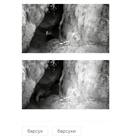
барсук
барсуки