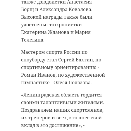
сентября, бойцу отказали в
также дзюдоистки Анастасия
учреждения 3 сентября.
компенсации в органе соцзащиты
Борщ и Александра Ковалева.
другого субъекта Российской
Целый месяц Ирга была на
Высокой награды также были
Федерации из-за заключения
карантине: проходила медосмотр
удостоены синхронистки
контракта на территории
и осваивалась в новом вольере.
Екатерина Жданова и Мария
Ленинградской области.
Самку поселили с якутским быком
Телегина.
Мааны.
Прокуратура оказала участнику
Мастером спорта России по
СВО и его семье всестороннюю
По словам киперов, Ирга - не
сноуборду стал Сергей Бахтин, по
помощь. В итоге раненому
тихоня. Самка яка охотно идет на
спортивному ориентированию -
выплатили положенную
контакт с сотрудниками и очень
Роман Иванов, по художественной
компенсацию в полном объеме.
игривая. Особенно ей нравится
гимнастике - Олеся Полозова.
бодать мяч и ветки с
Фото: Анастасия
«Ленинградская область гордится
листвой. Увидеть нового питомца
Илюшина\47channel
своими талантливыми жителями.
можно на показательном
Поздравляем наших спортсменов,
кормлении в 13:10 каждые среду и
их тренеров и всех, кто внес свой
четверг.
прокуратура
вклад в это достижение», -