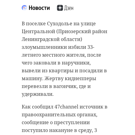
Подписывайтесь на нас в
общественной организации «Клуб
охотников и рыболовов
Ленинградской области» в районе
В поселке Суходолье на улице
деревни Керро (Всеволожский
Полиция Санкт-Петербурга
Центральной (Приозерский район
район) в лесном массиве
провела масштабную
Ленинградской области)
обнаружили место незаконной
спецоперацию по ликвидации
злоумышленники избили 33-
добычи, разделки и хранения лося.
крупной группировки,
летнего местного жителя, после
На месте преступления было
занимавшейся хищениями
чего заковали в наручники,
организовано дежурство,
иномарок. Более десяти человек
вывели из квартиры и посадили в
сообщили в пресс-службе
угоняли автомобили корейского
машину. Жертву киднепперы
регионального Охотнадзора.
производства и их перегоняли их
перевезли в вагончик, где и
в соседнюю страну. Об этом
удерживали.
Браконьеры готовились вывезти
сообщили в пресс-службе
разделанное на части мясо.
Как сообщил 47channel источник в
регионального МВД.
правоохранительных органах,
Утром 3 марта с поличным были
Автомобили «Киа» и «Хендай»
сообщение о преступлении
задержаны двое мужчин, которые
угоняли в Санкт-Петербурге и
поступило накануне в среду, 3
пытались вывезти незаконно