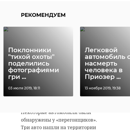
автомобилей в соседнее
государство и мужчины, которые
РЕКОМЕНДУЕМ
искали в похищенных
автомобилях маячки GPS.
В настоящий момент установлено,
что группировка причастна к
Поклонники
Легковой
минимум шести кражам
"тихой охоты"
автомобиль 
автомобилей в Московском и
поделились
насмерть
фотографиями
человека в
Выборгском районах Петербурга, а
гри ...
Приозер ...
также Тосненском районе
Ленобласти. Одна из иномарок
03 июля 2019, 18:11
13 ноября 2019, 19:38
была похищена прямо с парковки
аэропорта «Пулково».
Некоторые автомобили были
обнаружены у «перегонщиков».
Три авто нашли на территории