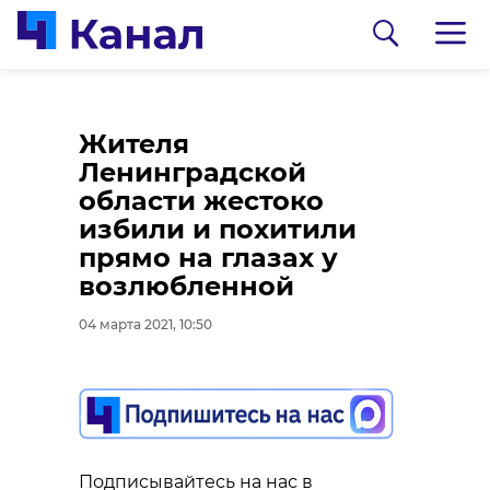
Во Всеволожском
Полицейские
Жителя
районе задержали
ликвидировали
Ленинградской
браконьеров
группировку,
области жестоко
похищавшую
избили и похитили
04 марта 2021, 10:47
иномарки в
прямо на глазах у
Петербурге и
возлюбленной
Ленобласти
04 марта 2021, 10:50
04 марта 2021, 10:23
Подписывайтесь на нас в
Подписывайтесь на нас в
2 марта сотрудники Региональной