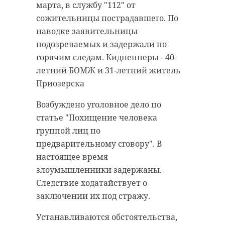
Ленинградской области.
марта, в службу "112" от
добытого и уже разделанного лося.
Злоумышленники изменяли
сожительницы пострадавшего. По
идентификационные обозначения
наводке заявительницы
На месте также работала
иномарок, чтобы в дальнейшем
подозреваемых и задержали по
следственно-оперативная группа
продавать на территории
горячим следам. Киднепперы - 40-
УМВД России по Всеволожскому
соседней республики. В
летний БОМЖ и 31-летний житель
району. Проводится
группировке состояло 11 человек.
Приозерска
расследование.
3 марта в Санкт-Петербурге,
Возбуждено уголовное дело по
Гатчине и Кингисеппе были
статье "Похищение человека
Фото: Охотнадзор Ленинградской
задержаны четверо активных
группой лиц по
области
участников данной группы. Среди
предварительному сговору". В
них - двое непосредственных
настоящее время
исполнителей угонов. Они также
злоумышленники задержаны.
браконьеры
охотнадзор
перегоняли автомобили в место
Следствие ходатайствует о
«отстоя» - специально
заключении их под стражу.
лось
арендованные гаражи в поселке
Устанавливаются обстоятельства,
Гостилицы (Гатчинский район