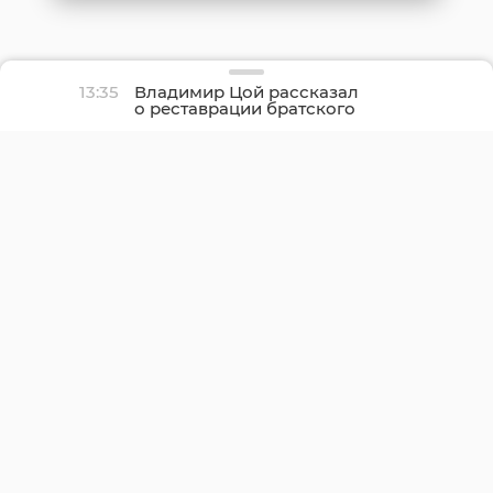
13:35
Владимир Цой рассказал
о реставрации братского
захоронения в Ириновке