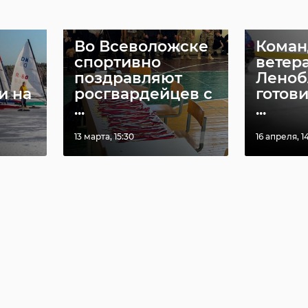
Во Всеволожске
Коман
спортивно
ветер
поздравляют
Леноб
и на
росгвардейцев с
готови
...
...
13 марта, 15:30
16 апреля, 14