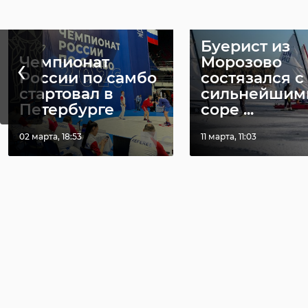
Буерист из
‹
Чемпионат
Морозово
России по самбо
состязался с
стартовал в
сильнейшим
Петербурге
соре ...
02 марта, 18:53
11 марта, 11:03