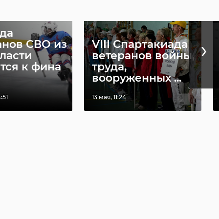
да
›
анов СВО из
VIII Спартакиада
ласти
ветеранов войны,
тся к фина
труда,
вооруженных ...
:51
13 мая, 11:24