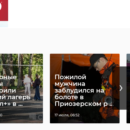
рные
Пожилой
›
ы
мужчина
рили
заблудился на
ий лагерь
болоте в
+» в ...
Приозерском р ...
50
17 июля, 06:52