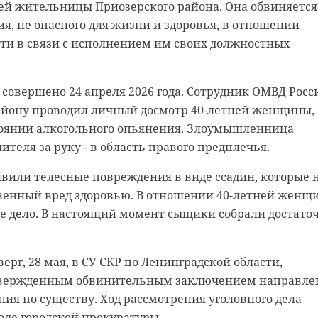
ей жительницы Приозерского района. Она обвиняется
, не опасного для жизни и здоровья, в отношении
ти в связи с исполнением им своих должностных
 нас в
 нас в
кое в Ленинградской области прошел третий этап
нцевского отряда Леноблпожспас вместе с сотрудника
совершено 24 апреля 2026 года. Сотрудник ОМВД Росс
онки "Золото Ладоги". Соревнования входят в програ
провел учения по тушению условного пожара.
айону проводил личный досмотр 40-летней женщины,
тербургского международного экономического форума
йствовать при задымлении и как быстро вывести люд
тоянии алкогольного опьянения. Злоумышленница
онщиков.
ителя за руку - в область правого предплечья.
остой: почти весь заезд шел дождь, из-за чего
де произошло короткое замыкание, из-за которого
вили телесные повреждения в виде ссадин, которые 
ь бороться не только друг с другом, но и с погодой.
одного из работников. Сотрудники сразу вызвали
енный вред здоровью. В отношении 40-летней женщ
вов, активные атаки и борьба за промежуточные
 эвакуацию по заранее отработанным маршрутам.
е дело. В настоящий момент сыщики собрали достато
рный караул 145 ПЧ, выяснилось, что в здании осталс
апряженным. Победу в спринте на небольшом подъе
 быстро нашли его и вывели на улицу с помощью
ерг, 28 мая, в СУ СКР по Ленинградской области,
 из команды "Мангазея – Московский спорт", букваль
тельного оборудования.
утвержденным обвинительным заключением направле
ередив молодого Егора Костырю. Третьим стал Денис
ения по существу. Ход рассмотрения уголовного дела
ойно и без сбоев,
рассказали
в Леноблпожспасе в
оле городской прокуратуры.
се участники потренировались действовать в реальной