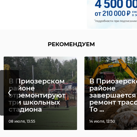
!видео
л
РЕКОМЕНДУЕМ
В Приозерском
В Приозерск
‹
районе
районе
отремонтируют
завершается
три школьных
ремонт трасс
стадиона
То ...
РЕКОМЕНДУЕМ
08 июля, 13:55
14 июля, 12:50