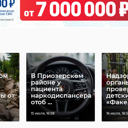
еноблпожспас
сланцы
учения
ом
В Приозерском
Надзо
районе у
орган
пациента
прове
ы от
наркодиспансера
детск
отоб ...
«Факел
15 июля, 16:58
16 июля, 18: