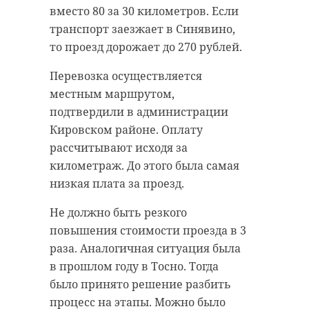
с, после рассвета - до 3-8 м/с.
вместо 80 за 30 километров. Если
В прошлом году была
транспорт заезжает в Синявино,
Термометры ночью покажут от -16
организована экскурсия на КПО
то проезд дорожает до 270 рублей.
до -11. Местами ожидается разброс
"Волхонка" для всех желающих
от -21 до -17. Днем будет от -14 до -9.
ознакомиться с процессом,
Перевозка осуществляется
рассказала звонившая. Она
местным маршрутом,
добавила, что также появился
подтвердили в администрации
наблюдательный совет, но он
Кировском районе. Оплату
никак не работает. Между тем,
рассчитывают исходя за
завершены предварительные
километраж. До этого была самая
изыскания будущего КПО:
низкая плата за проезд.
активисты хотели бы с ними
Не должно быть резкого
ознакомиться.
повышения стоимости проезда в 3
Принятие решение о
раза. Аналогичная ситуация была
строительстве КПО в том или
в прошлом году в Тосно. Тогда
ФГБУ "Северо-Западное УГМС"
ином районе вызывает дискуссию,
было принято решение разбить
Фото: 47channel / Нина Вересова
отметил глава 47 региона. Сразу
процесс на этапы. Можно было