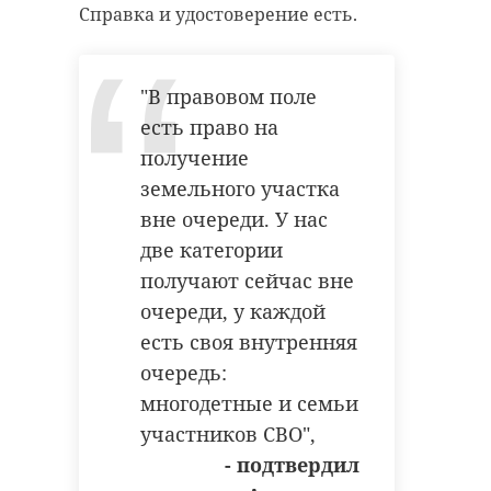
Справка и удостоверение есть.
Поделиться статьей:
"В правовом поле
есть право на
получение
земельного участка
РЕКОМЕНДУЕМ
вне очереди. У нас
две категории
получают сейчас вне
очереди, у каждой
есть своя внутренняя
Жительница Луги
Жители Раби
очередь:
пожаловалась
пожаловали
многодетные и семьи
губернатору на
губернатору 
сухостои
гонщиков ...
участников СВО",
- подтвердил
20 июля, 16:00
20 июля, 16:04