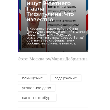
ищут 9-летнего
Павла
Тифитулина: Что
известно
В Красносельском районе Санкт-
Петербурга пропал 9-летний мальчик
Павел Тифитулин. Поисково-
спасательный отряд "Северо-Запад"
объявил в своих официальных
сообществах о начале поисков.
Фото: Москва.ру/Мария Добрыгина
похищение
задержание
уголовное дело
санкт-петербург