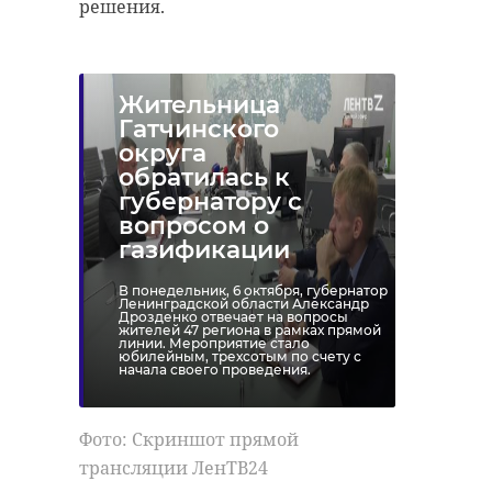
решения.
Жительница
Гатчинского
округа
обратилась к
губернатору с
вопросом о
газификации
В понедельник, 6 октября, губернатор
Ленинградской области Александр
Дрозденко отвечает на вопросы
жителей 47 региона в рамках прямой
линии. Мероприятие стало
юбилейным, трехсотым по счету с
начала своего проведения.
Фото: Скриншот прямой
трансляции ЛенТВ24