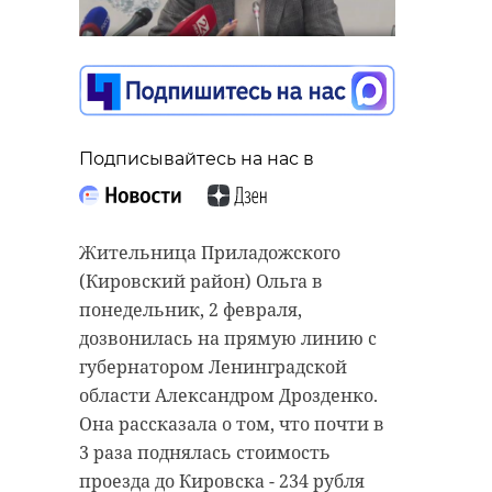
Подписывайтесь на нас в
Подписывайтесь на нас в
Подписывайтесь на нас в
Во вторник, 3 февраля, в
Ленинградской области будет
Жительница Приладожского
В понедельник, 2 февраля,
облачная погода с прояснениями.
(Кировский район) Ольга в
губернатор Ленинградской
Также вероятны небольшие
понедельник, 2 февраля,
области Александр Дрозденко
снегопады и гололедица на
дозвонилась на прямую линию с
отвечает на вопросы жителей 47
дорогах. Атмосферное давление
губернатором Ленинградской
региона. Это - первая в 2026 году
пойдет на повышение.
области Александром Дрозденко.
прямая линия. Дозвонилась
Она рассказала о том, что почти в
Ветер будет северный и северо-
Татьяна из Любани с вопросом о
3 раза поднялась стоимость
западный: после заката - до 5-10 м/
строительстве КПО.
проезда до Кировска - 234 рубля