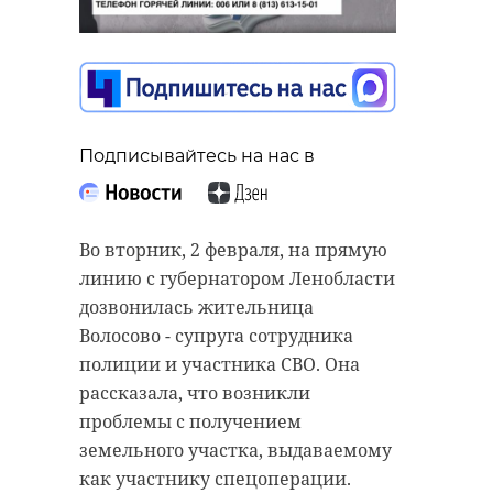
"Министерство
обороны от этого
участка отказалось
более десяти лет
Подписывайтесь на нас в
назад",
- уточнил Александр
Дрозденко.
Во вторник, 2 февраля, на прямую
линию с губернатором Ленобласти
дозвонилась жительница
Фото: Скриншот прямой
Волосово - супруга сотрудника
трансляции ЛенТВ24
полиции и участника СВО. Она
рассказала, что возникли
проблемы с получением
прямая линия
земельного участка, выдаваемому
как участнику спецоперации.
александр дрозденко