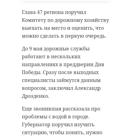
мужчины. Труп передали
Амина Тендерлибае, Амир
сотрудникам
Гурбанов, Аня Покров, Антон
Глава 47 региона поручил
правоохранительных органов.
Остерников, Антон Рогачев, Аслан
Комитету по дорожному хозяйству
Шукаша, Баста, Бустер, Вадим
выехать на место и оценить, что
Фото: https://vk.com/wall-
Галыгин, Валя Карнавал, Вики
можно сделать в первую очередь.
198790250_7270
Шоу, Влад А4, Гарик Харламов,
До 9 мая дорожные службы
Гурам Амарян, Денис Дорохов,
работают в нескольких
Денис Клявер, Дмитрий
направлениях в преддверии Дня
аварийно-спасательная служба
Чеботарёв, Заур Туганов, Зоя
Победы. Сразу после выходных
Яровицына, Иван Абрамов, Игорь
пострадавшие
погибший
специалисты займутся данным
Джабраилов, Ида Галич, Илья
вопросом, заключил Александр
Раевский, Карина Кросс, Кирилл
Дрозденко.
Мазур, Ксения Бородина, Лёша
Поделиться статьей:
Янгер, Максим Лагашкин, Ольга
Еще звонившая рассказала про
Малащенко, Павел Дедищев,
проблемы с водой в городе.
Полина Денисова, Регина
Губернатор поручил изучить
Тодоренко, Роман Косицын, Рома
ситуацию, чтобы понять, нужно