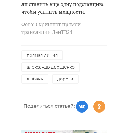
Каграманов, Саша Савельева,
ли ставить еще одну подстанцию,
Сергей PLC, Сергей Приказчиков
чтобы усилить мощности.
(Пицца), Тимати, Юлия Годунова и
Фото: Скриншот прямой
Яна Кошкина.
трансляции ЛенТВ24
Фото: музыкально-поэтический
проект "Живые голоса"/VK Видео
прямая линия
александр дрозденко
VK Видео
Живые голоса
любань
дороги
!видео
Поделиться статьей:
Поделиться статьей: