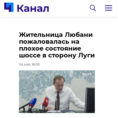
В Ленобласти
Жительница Любани
сотрудники
пожаловалась на
Аварийно-
плохое состояние
спасательной
шоссе в сторону Луги
службы за неделю
04 мая, 16:00
отреагировали на 28
0:00
/ 0:00
происшествий
Видео: VK Видео
04 мая, 15:15
На платформе VK
Видео выйдет