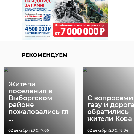
РЕКОМЕНДУЕМ
При помощи
нейросети
Специалист
"оживили" сюжет
Киришского
РЕКОМЕНДУЕМ
картины "Перехо
ДРСУ риводя
...
порядок обочи
23 мая 2024, 13:33
05 августа, 12:35
Жители
поселения в
Выборгском
С вопросами
районе
газу и дорог
пожаловались гл
обратились
...
жители Кова .
02 декабря 2019, 17:06
02 декабря 2019, 18:04