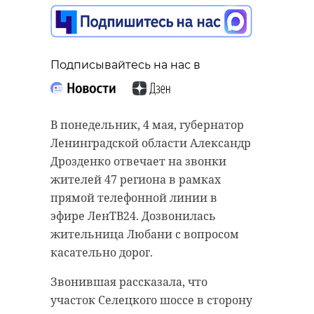
музыкально-
поэтический проект
"Живые голоса"
Подписывайтесь на нас в
04 мая, 15:27
Подписывайтесь на нас в
В понедельник, 4 мая, губернатор
Ленинградской области Александр
Подписывайтесь на нас в
Дрозденко отвечает на звонки
В период с 27 апреля по 3 мая
жителей 47 региона в рамках
сотрудники Аварийно-
прямой телефонной линии в
спасательной службы
К 81-й годовщине Победы в
эфире ЛенТВ24. Дозвонилась
Ленинградской области
Великой Отечественной войне на
жительница Любани с вопросом
отреагировали на 28
платформе VK Видео в пятницу, 5
касательно дорог.
происшествий. В частности, они
мая, выйдет музыкально-
Звонившая рассказала, что
привлекались один раз к
поэтический проект "Живые
участок Селецкого шоссе в сторону
аварийно-спасательным работам
голоса". В нем приняли участие