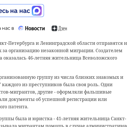
Каждый из них потребляет по 12-15 штук рыбы в день,
остоянной регистрации и смог уклониться от
сты.
бот, назначенных ему судом за совершение кражи.
объявлен в федеральный розыск 23 ноября 2023 года,
 сотрудники Фонда опубликовали в своем сообществе
 нас в
7channel.
99-23-99" во "ВКонтакте".
уведомили коллеги из УФСИН о поимке преступника. 
кт-Петербурга и Ленинградской области отправятся н
льзователи социальной сети отметили, что Крошик и
45-летний мужчина находился в отделе полиции
 за организацию незаконной миграции. Создателем
й случай, когда лишний вес только украшает своего
.
а оказалась 46-летняя жительница Всеволожского
ь Крошика можно отличить по черным с белыми
 Шлиссика - по серой в пятнышко шубке.
умышленник был неоднократно судим. Среди его стате
ажи и угоны, а также умышленное причинение тяжк
рганизованную группу из числа близких знакомых и
ая ладожская нерпа, а Шлиссик снова оделся по
правление автомобилем в нетрезвом виде.
У каждого из преступников была своя роль. Одни
- добавляют комментаторы.
тов-мигрантов, другие - оформляли фальшивые
али документы об успешной регистрации или
го патента.
руппы была и юристка - 41-летняя жительница Санкт-
казывала мигрантам помощь в случае административн