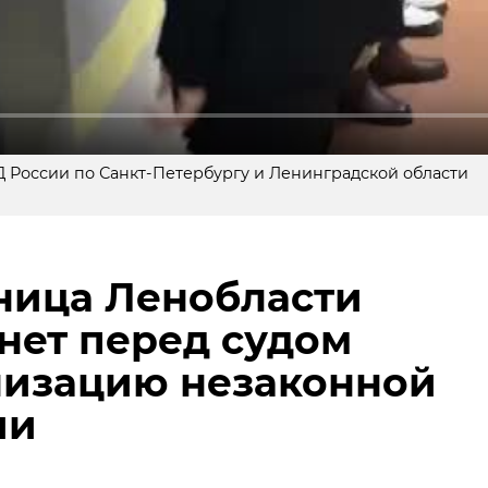
 России по Санкт-Петербургу и Ленинградской области
ница Ленобласти
нет перед судом
 нас в
 нас в
низацию незаконной
 - в тренде. Подопечные Фонда друзей балтийской не
я, около 22:00 у одного из домов по Центральной улице
ербург) закончили линять. За это время они заметно
Выборгский район) сотрудники полиции задержали 45-
ии
дели.
н находился в федеральном розыске за уклонение от
бот.
лиссик вновь наедают свои красивые толстые бока