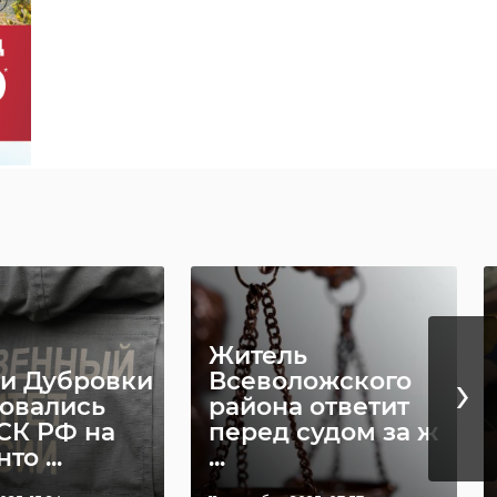
Житель
›
и Дубровки
Всеволожского
овались
района ответит
 СК РФ на
перед судом за ж
то ...
...