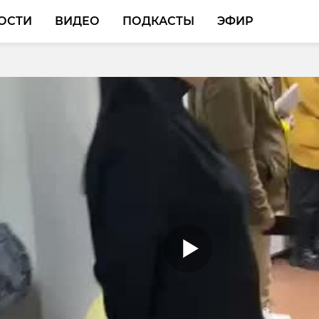
ОСТИ
ВИДЕО
ПОДКАСТЫ
ЭФИР
Крошик и Шлиссик
ке Житково задержал
 бока после трудной
ника в федеральном
 В рационе - селедка
е