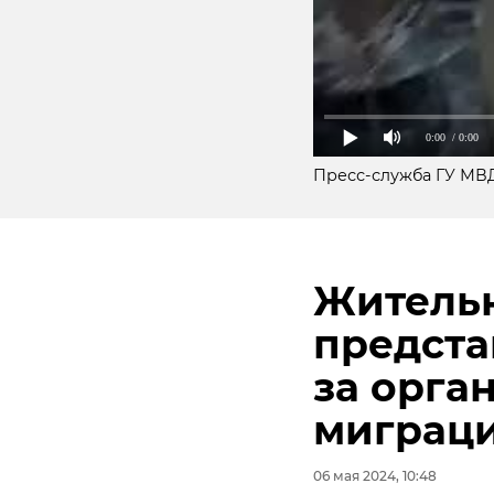
0:00
/ 0:00
Пресс-служба ГУ МВД
Житель
предста
Подписывайтесь на
Подписывайтесь на
за орга
Фигура "дирижабль"
В воскресенье, 5 ма
(Репино, Санкт-Пет
поселке Житково (
миграц
погрустнели и поху
летнего мужчину. О
принудительных ра
06 мая 2024, 10:48
Теперь Крошик и Ш