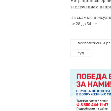
миграции» заверше
заключением напра
На скамью подсуди
от 28 до 54 лет.
всеволожский ра
суд