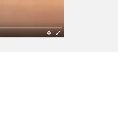
рпы
 в