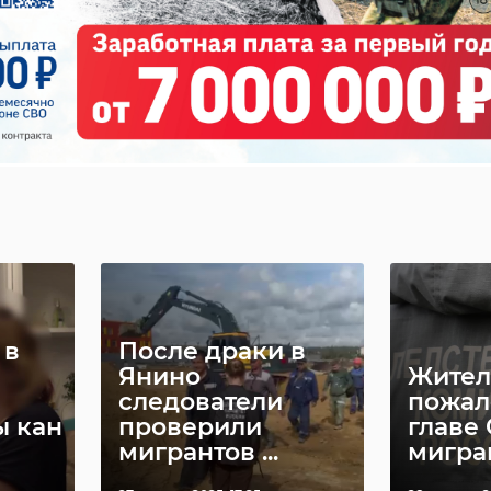
 в
После драки в
Янино
Жител
следователи
пожал
ы кан
проверили
главе
мигрантов ...
мигран