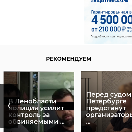
РЕКОМЕНДУЕМ
Перед судом
‹
В Ленобласти
Петербурге
полиция усилит
предстанут
контроль за
организатор
обвиняемыми ...
...