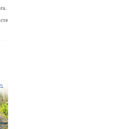
га.
асте