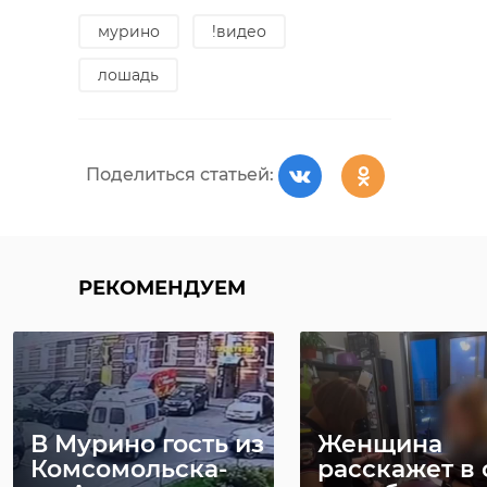
15 июля, 15:25
16 июля, 15:06
мурино
!видео
фонд друзей балтийской нерпы
лошадь
тюлени
нерпы
Поделиться статьей:
Поделиться статьей:
РЕКОМЕНДУЕМ
В Мурино гость из
Женщина
Комсомольска-
расскажет в 