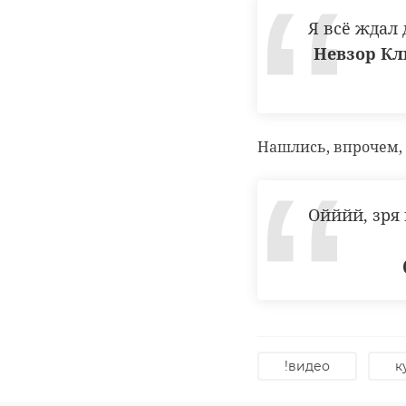
Я всё ждал 
Спасатели
В Гатчинско
‹
вытащили из
районе
Невзор Кл
люка в
продолжаетс
Гатчинском
спасение соб
районе почти ...
за ...
Нашлись, впрочем,
27 июля 2022, 08:28
20 ноября 2024, 06:56
Ойййй, зря 
!видео
к