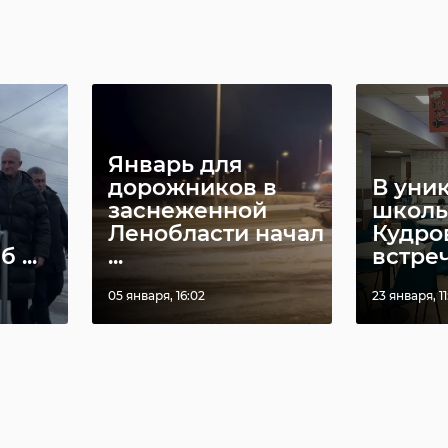
Январь для
дорожников в
В уни
заснеженной
школь
Ленобласти начал
Кудро
 ...
...
встреча
05 января, 16:02
23 января, 11