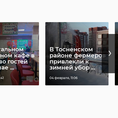
›
кальном
В Тосненском
ном кафе в
районе фермеров
во гостей
привлекли к
е ...
зимней убор ...
:41
04 февраля, 11:06