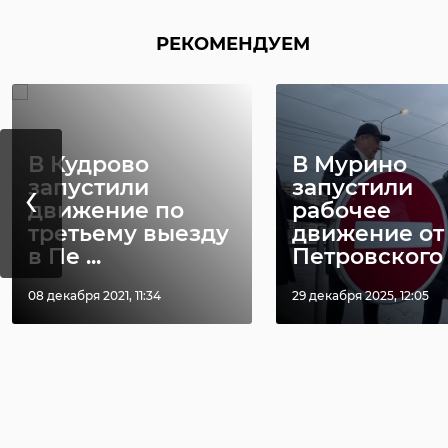
РЕКОМЕНДУЕМ
В Кудрово
В Мурино
‹
запустили
запустили
движение по
рабочее
третьему выезду
движение от
в Пе ...
Петровского б
08 декабря 2021, 11:34
29 декабря 2025, 12:05