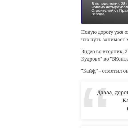
В понедельник, 28 
За спасательной оп
новому четырехпол
Строителей от Пра
чтобы помочь отцу в
города.
не замерзнешь? Зач
!видео
г
кричал мальчик.
Новую дорогу уже о
что путь занимает 
Оказавшись на земл
также не пострадал
Видео во вторник, 2
выкладывать на You
Кудрово" во "ВКонта
"Кайф," - отметил о
спасение собаки
Даааа, доро
К
РЕКОМЕНДУЕМ