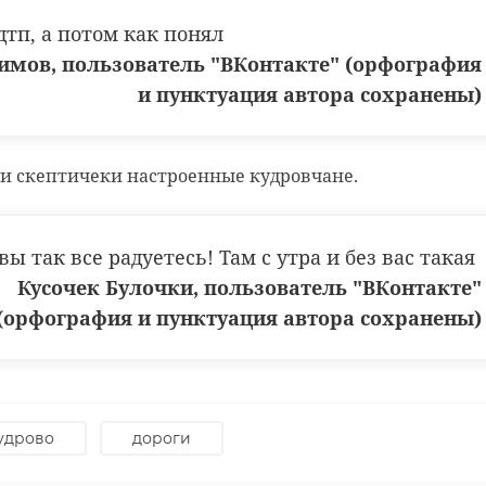
дтп, а потом как понял
м
Спасенному из
Спасе
имов, пользователь "ВКонтакте" (орфография
я
колодца в
колод
и пунктуация автора сохранены)
аки,
Ленобласти псу
Леноб
дали имя Трубач
Трубач
 и скептичеки настроенные кудровчане.
21 ноября 2024, 13:54
27 ноября 2
вы так все радуетесь! Там с утра и без вас такая
Кусочек Булочки, пользователь "ВКонтакте"
(орфография и пунктуация автора сохранены)
удрово
дороги