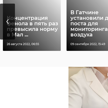
В рамках визита д
университета в Гор
В Гатчине
‹
Концентрация
установили 
фенола в пять раз
поста для
превысила норму
мониторинга
в Мал ...
воздуха
26 августа 2022, 06:55
09 сентября 2022, 15:49