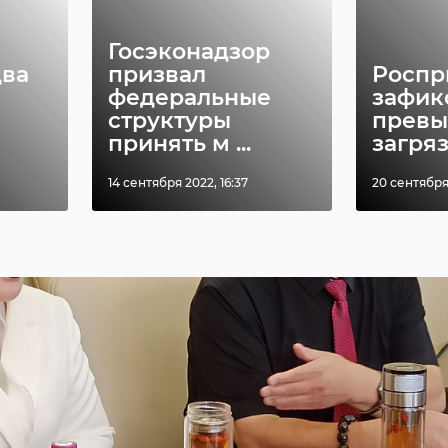
елегация также посетит Ломоносовский филиал
бунках.
Госэконадзор
два
призвал
Роспр
федеральные
зафик
структуры
прев
принять м ...
загряз
14 сентября 2022, 16:37
20 сентября 