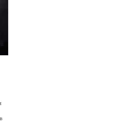
и
м-
 в