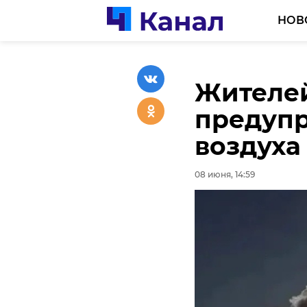
НОВ
Жителе
Делегац
Rutube 
предупр
универс
Ленобла
воздуха
языков 
08 июня, 14:43
им.А.С.
08 июня, 14:59
08 июня, 14:53