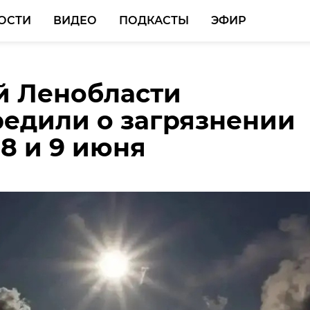
ОСТИ
ВИДЕО
ПОДКАСТЫ
ЭФИР
й Ленобласти
ия Хэбэйского
планирует построить в
едили о загрязнении
итета иностранных
сти собственный ЦОД
 8 и 9 июня
посетила ЛГУ
Пушкина