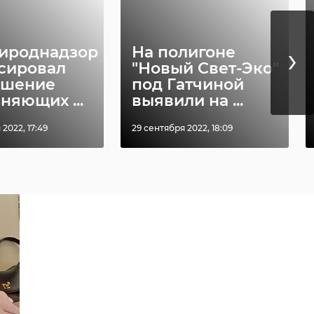
›
ироднадзор
На полигоне
сировал
"Новый Свет-Эко"
ышение
под Гатчиной
няющих ...
выявили на ...
2022, 17:49
29 сентября 2022, 18:09