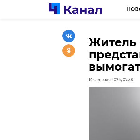
НОВ
Житель 
Студент
предста
завоева
вымогат
междун
конкурс
14 февраля 2024, 07:38
14 февраля 2024, 07:16