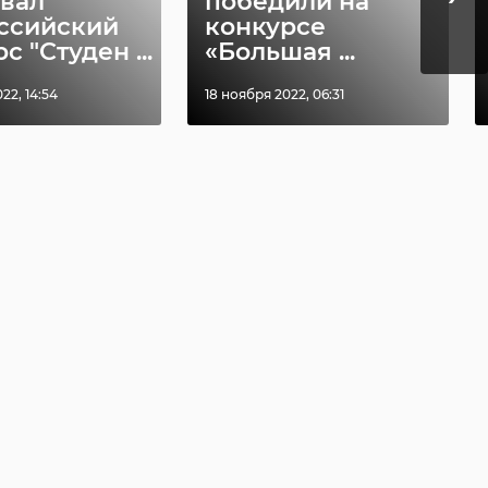
овал
победили на
ссийский
конкурсе
с "Студен ...
«Большая ...
22, 14:54
18 ноября 2022, 06:31