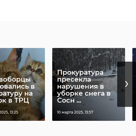
Прокуратура
›
воборцы
пресекла
овались в
нарушения в
ратуру на
уборке снега в
рк в ТРЦ
Сосн ...
025, 13:25
10 марта 2025, 13:57