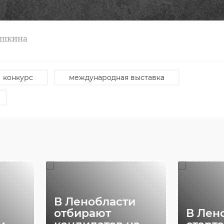
ушкина
конкурс
международная выставка
пограничное управление
граница россии
В Ленобласти
отбирают
В Лен