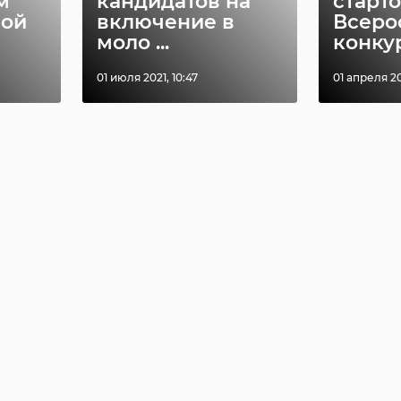
м
кандидатов на
старт
вой
включение в
Всеро
моло ...
конкур
01 июля 2021, 10:47
01 апреля 20