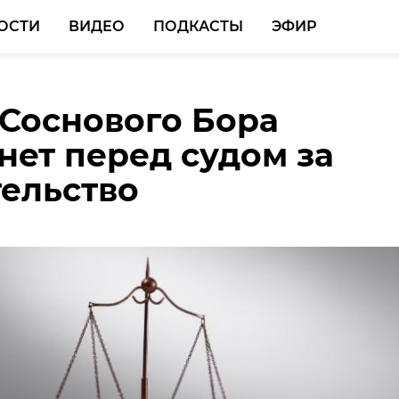
ОСТИ
ВИДЕО
ПОДКАСТЫ
ЭФИР
Соснового Бора
ы ЛГУ имени Пушкина
нет перед судом за
ли золото на
ельство
ародном творческом
е