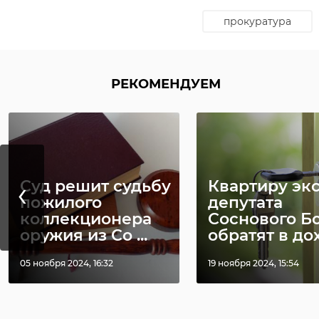
степени.
выдворены за пред
прокуратура
Как сообщили во вт
управления, за ан
задержаны семь вых
РЕКОМЕНДУЕМ
привлекли к админ
выдворением.
Сотрудники Погран
Кингисеппского рай
‹
Суд решит судьбу
Квартиру экс
рубежей страны по
пожилого
депутата
коллекционера
Соснового Б
оружия из Со ...
обратят в дохо
05 ноября 2024, 16:32
19 ноября 2024, 15:54