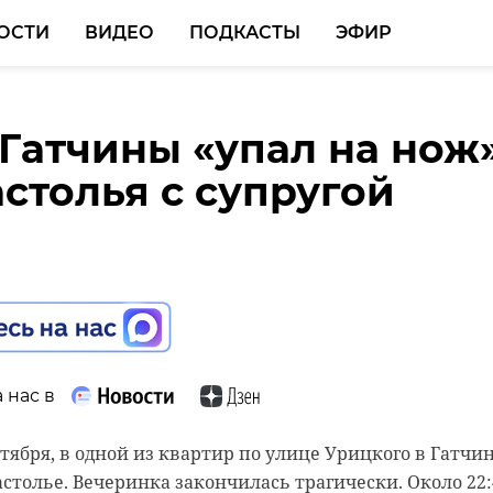
ОСТИ
ВИДЕО
ПОДКАСТЫ
ЭФИР
Гатчины «упал на нож
ь мопеда погиб в
ке Красный Бор сожгл
астолья с супругой
около поселка Поляны
ражданки Узбекистана
 нас в
 нас в
 нас в
ктября, в одной из квартир по улице Урицкого в Гатчи
ря, около 10:00 на 21-м километре трассы «Молодежное
ря, около 02:20 у одного из домов по улице Калинина в
астолье. Вечеринка закончилась трагически. Около 22:
 произошла смертельная авария. У поселка Поляны
р загорелся автомобиль «Киа Рио». Следователи