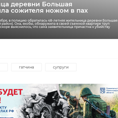
ца деревни Большая
ила сожителя ножом в пах
 Кировске мужчина
тября, в полицию обратилась 48-летняя жительница деревни Большая
 из окна, спасаясь от
 район). Она, якобы, обнаружила в своей съемной квартире труп
Вскоре выяснилось, что сама заявительница причастна к убийству
ед
смертельная авария
поляны
4 октября, сотрудники МЧС Ленобласти получили информацию о
аре в Кировске. Огонь занялся в многоквартирном доме на улице
рела обстановка на общей площади 24 квадрата.
гатчина
супруги
оджог
красный бор