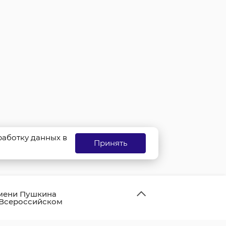
бработку данных в
Принять
имени Пушкина
 Всероссийском
иков «Июлька»