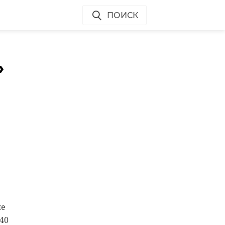
ПОИСК
»
и
не
 –
40