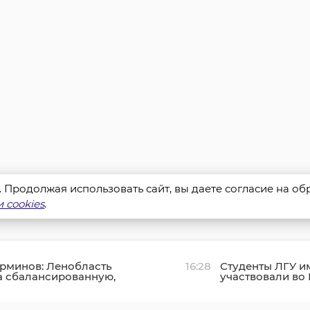
s. Продолжая использовать сайт, вы даете согласие на о
 cookies
.
рминов: Ленобласть
16:28
Студенты ЛГУ 
а сбалансированную,
участвовали во
ную и прозрачную
форуме наставн
онтроля