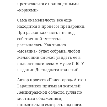
Отметим, посадка липовой аллеи
похоронили на кладбище в
прототаксита с полноценными
в Монрепо была проведена в 2018
Арбузово.
«корнями».
году. За восемь лет деревья
прижились и выросли.
Сама окаменелость все еще
находится в процессе препаровки.
При раскопках часть пня под
собственной тяжестью
рассыпалась. Как только
«мозаика» будет собрана, любой
желающий сможет увидеть ее в
палеонтологическом музее СПбГУ
в здании Двенадцати коллегий.
Автор проекта «Палеогород» Антон
Барашенков призывал жителей
Ленинградской области, гуляя по
местным обнажениям,
внимательно смотреть под ноги.