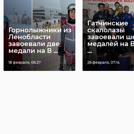
Гатчинские
Горнолыжники из
скалолазы
Ленобласти
завоевали ш
завоевали две
медалей на 
медали на В ...
...
18 февраля, 06:27
26 февраля, 07:14