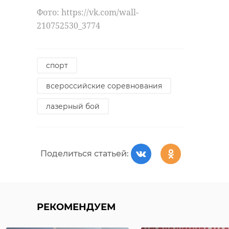
Фото: https://vk.com/wall-
210752530_3774
Фото: https://vk.com/wall-
160235516_20919
спорт
всероссийские соревнования
отрадное
лазерный бой
погибший солдат
спецоперация
Поделиться статьей:
церемония прощания
Поделиться статьей:
РЕКОМЕНДУЕМ