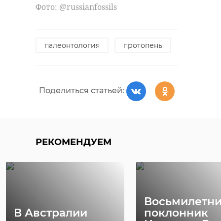
Фото: @russianfossils
весенняя просушка
обрезка деревьев
палеонтология
протопень
Поделиться статьей:
Поделиться статьей:
РЕКОМЕНДУЕМ
РЕКОМЕНДУЕМ
Восьмилетн
Парк "Монрепо"
"Парк Монре
В Австралии
поклонник
до лета закроют
17 апреля