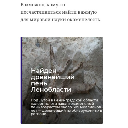
Возможно, кому-то
посчастливиться найти важную
для мировой науки окаменелость.
Найден
древнейший
пень
Ленобласти
Фото: https://vk.com/wall-
Под Лугой в Ленинградской области
99022655_25163
палеонтологи нашли окаменелый
пень возрастом около 385 миллионов
лет — древнейший из обнаруженных в
регионе.
парк монрепо