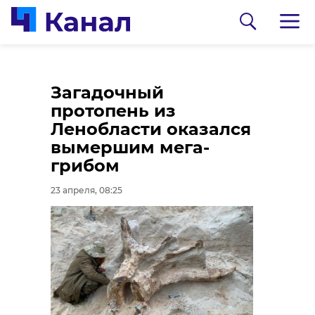
В закрытом на
В Отрадном
Загадочный
просушку Монрепо
простились с
протопень из
началась
участником СВО
Ленобласти оказался
формовочная
Александром
вымершим мега-
обрезка лип
Ковтуновичем
грибом
23 апреля, 07:38
23 апреля, 07:16
23 апреля, 08:25