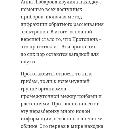
директора «Парка Монрепо»
близкие, глава МО «Город
Анна Любарова изучила находку с
Марина Сметанкина, обрезка лип
Отрадное» Михаил Иванов,
помощью всех доступных
проводится ежегодно. Раньше она
сотрудники местной
приборов, включая метод
больше походила на санитарную,
администрации и администрации
дифракции обратного рассеивания
а в этом году стала формовочной.
Кировского района. Слова
электронов. В итоге, основной
соболезнования передал
версией стало то, что Протопень -
При формовочной обрезке
губернатор Александр Дрозденко.
это прототаксит. Эти организмы
деревьев в аллейной посадке
до сих пор остаются загадкой для
необходим контроль за высотой,
Собравшиеся вспоминали
науки.
размером и формой кроны.
Александра Анатольевича как
«Сейчас мы придаем им
мужественного и ответственного
Прототакситы относят то ли к
единообразный вид. Это
человека, настоящего патриота
грибам, то ли к исчезнувшей
подчеркнет перспективу и
своей страны. Его отличали сила
группе организмов,
завершит композицию
духа, верность долгу и готовность
промежуточной между грибами и
регулярной части парка во
защищать Родину.
растениями. Протопень вносит в
входной зоне», - резюмировала
эту неразбериху много новой
Как сообщили в администрации
Марина Сметанкина.
информации, особенно о внешнем
МО «Город Отрадное», героя
облике. Это первая в мире находка