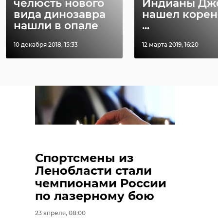
челюсть нового
Индианы Дж
на весеннюю
закроется на
вида динозавра
нашел коре
просушку
весеннюю про
нашли в опале
...
04 апреля 2022, 16:14
24 марта 2023, 17:18
10 декабря 2018, 15:33
12 марта 2019, 16:20
Спортсмены из
Ленобласти стали
чемпионами России
по лазерному бою
23 апреля, 08:00