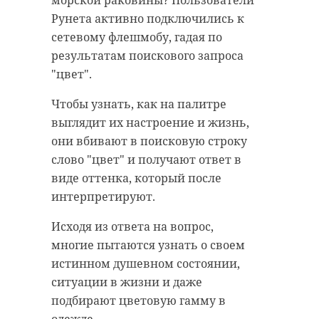
морской раковины? Пользователи
будущего завода по
Рунета активно подключились к
переработке газа в
Ленинградскую область с бизнес-
сетевому флешмобу, гадая по
Усть-Луге с высоты
миссией посетили представители
результатам поискового запроса
птичьего полета
предприятий из Республики
"цвет".
Казахстан. В рамках трехдневной
19 ноября 2021, 15:13
Чтобы узнать, как на палитре
программы партнеры вместе с
выглядит их настроение и жизнь,
Центром поддержки экспорта
они вбивают в поисковую строку
Ленобласти провели B2B-
слово "цвет" и получают ответ в
переговоры и посетили
Подписывайтесь на нас в
виде оттенка, который после
различные производства 47
интерпретируют.
региона.
Исходя из ответа на вопрос,
Как отмечает пресс-служба
Правительство Ленинградской
многие пытаются узнать о своем
администрации Ленобласти,
области начало обследование
истинном душевном состоянии,
областные предприятия
территории будущего завода
ситуации в жизни и даже
тщательно подготовили перед
"РусХимАльянс". Состояние
подбирают цветовую гамму в
деловым визитом. Им помогли в
окружающей среды на