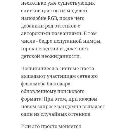
несколько уже существующих
11 июля 2024, 18:36
15 июля 2024, 20:41
списков цветов из моделей
наподобие RGB, после чего
добавили ряд оттенков с
авторскими названиями. В том
числе - бедро испуганной нимфы,
горько-сладкий и даже цвет
детской неожиданности.
Появившиеся в системе цвета
выпадают участницам сетевого
флэшмоба благодаря
обновленному поискового
формата. При этом, при каждом
новом запросе рандомно выпадает
один из случайных оттенков.
Или это просто меняется