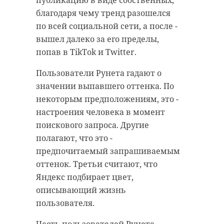
публикацию в виде собственных,
производство детской мебели в
(Кингисеппский район
благодаря чему тренд разошелся
Кировском районе "Мебелетта" и
Ленобласти). Предприятие станет
по всей социальной сети, а после -
два предприятия во Всеволожском
одним из самых мощных в России
вышел далеко за его пределы,
районе — мебельное
по объекту переработки — 45
попав в TikTok и Twitter.
производство "Гальваник" и
миллиардов кубометра газа в год.
предприятие по изготовлению
Пользователи Рунета гадают о
металлообрабатывающих станков
Фото: Госэконадзор Ленобласти
значении выпавшего оттенка. По
"Балтийская промышленная
некоторым предположениям, это -
компания". Итогом первой бизнес-
настроения человека в момент
миссии стала договоренность на
поискового запроса. Другие
госэконадзор
!видео
поставку пробных партий
полагают, что это -
русхимальянс
ленинградской продукции.
предпочитаемый запрашиваемым
оттенок. Третьи считают, что
Фото: пресс-служба губернатора и
Яндекс подбирает цвет,
правительства Ленинградской
описывающий жизнь
Поделиться статьей:
области
пользователя.