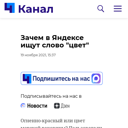
Предприниматели из
Зачем в Яндексе
Казахстана
ищут слово "цвет"
познакомились с
19 ноября 2021, 15:37
продукцией
Ленобласти
19 ноября 2021, 14:43
0:00
/ 0:00
Подписывайтесь на нас в
Госэконадзор
осмотрел
Подписывайтесь на нас в
Огненно-красный или цвет
территорию