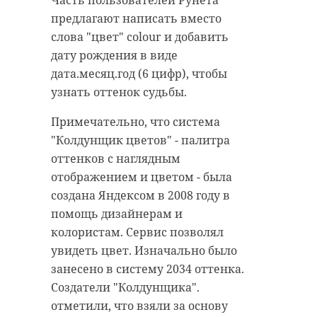
Часть пользователей Рунета
экспортные предприятия
предлагают написать вместо
слова "цвет" colour и добавить
предприятия ленобласти
дату рождения в виде
дата.месяц.год (6 цифр), чтобы
узнать оттенок судьбы.
Поделиться статьей:
Примечательно, что система
"Колдунщик цветов" - палитра
РЕКОМЕНДУЕМ
оттенков с наглядным
отображением и цветом - была
создана Яндексом в 2008 году в
помощь дизайнерам и
Экологи
колористам. Сервис позволял
оштрафовали
В Новосерги
увидеть цвет. Изначально было
нарушителей
с обочины д
занесено в систему 2034 оттенка.
противопожарного
вывезли 100
Создатели "Колдунщика".
реж ...
кубомет ...
отметили, что взяли за основу