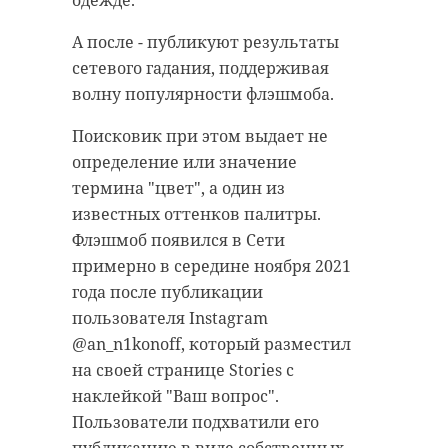
одежде.
презентации продукции, провели
территории уникального в мире
анализ востребованности на
кластера засняли с вертолета. В
А после - публикуют результаты
казахском рынке и нашли
скором времени на его площадях
сетевого гадания, поддерживая
заинтересованные компании.
объединится газопереработка,
волну популярности флэшмоба.
газохимия и сжижение
Так, для знакомства с
Поисковик при этом выдает не
природного газа. Обследованием
ленинградской продукции
определение или значение
занялись сотрудники
прибыли представители шести
термина "цвет", а один из
Госэконадзора. Они предоставили
предприятия Казахстана из
известных оттенков палитры.
кадры территории в пятницу, 19
отрасли фармацевтики,
Флэшмоб появился в Сети
ноября.
строительства, производства
примерно в середине ноября 2021
мебели, сельхоза и дорожной
Будущий комплекс по
года после публикации
техники. 47 регион на встрече
переработке утаносодержащего
пользователя Instagram
представляли 16 предприятий.
газа и производству сжиженного
@an_n1konoff, который разместил
природного газа, а также
на своей странице Stories с
В первый день прошли деловые
экспортного газопровода
наклейкой "Ваш вопрос".
переговоры. После бизнесмены из
"Северный поток-2" расположится
Пользователи подхватили его
Казахстана посетили
в портовом поселке Усть-Луга