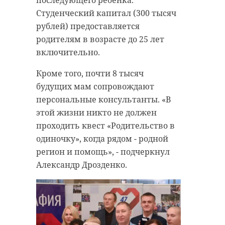
Студенческий капитал (300 тысяч
рублей) предоставляется
родителям в возрасте до 25 лет
включительно.
Кроме того, почти 8 тысяч
будущих мам сопровождают
РЕКОМЕНДУЕМ
персональные консультанты. «В
этой жизни никто не должен
проходить квест «Родительство в
одиночку», когда рядом - родной
регион и помощь», - подчеркнул
Выборг
Сосновый Бо
Александр Дрозденко.
принимает
принимает
"Кубок
чемпионат
Защитников
России по
Отечества"
парусному ...
28 июля, 12:05
29 июля, 12:57