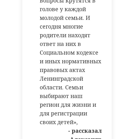
вопросы крутятся в
половины воспитанников школы
направлено в Выборгский
голове у каждой
в итоге попадают в сборную
городской суд для рассмотрения по
молодой семьи. И
России, подтверждая высокий
существу.
сегодня многие
уровень подготовки.
родители находят
ответ на них в
Социальном кодексе
и иных нормативных
правовых актах
Ленинградской
области. Семьи
выбирают наш
регион для жизни и
для регистрации
своих детей»,
- рассказал