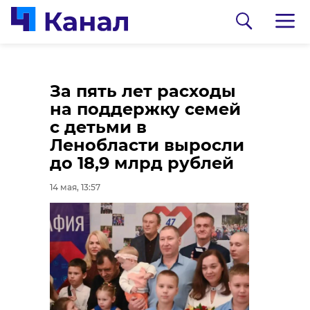
Спортивная школа
Старший строитель
За пять лет расходы
по горнолыжному
кораблей ВСЗ
на поддержку семей
спорту и фристайлу
ответит перед судом
с детьми в
Ленобласти отмечает
за травмы рабочего
Ленобласти выросли
юбилей
до 18,9 млрд рублей
14 мая, 12:48
14 мая, 12:51
14 мая, 13:57