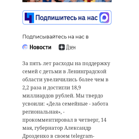
Подписывайтесь на нас в
Подписывайтесь на нас в
Подписывайтесь на нас в
Ленинград-Финляндская
Ленинградская областная
транспортная прокуратура
За пять лет расходы на поддержку
спортивная школа по
утвердила обвинительное
семей с детьми в Ленинградской
горнолыжному спорту и
заключение по уголовному делу в
области увеличились более чем в
фристайлу отметила 60-летний
отношении старшего строителя
2,2 раза и достигли 18,9
юбилей. За годы работы она
кораблей ПАО «Выборгский
миллиардов рублей. Мы твердо
подготовила более полумиллиона
судостроительный завод». Он
усвоили: «Дела семейные - забота
спортсменов, среди которых есть
предстанет перед судом за
региональная», -
победители российских и
нарушение правил безопасности
прокомментировал в четверг, 14
международных соревнований,
при ведении работ, что повлекло
мая, губернатор Александр
мастера спорта и кандидаты в
причинение тяжкого вреда
Дрозденко в своем telegram-