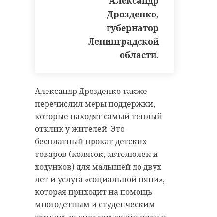
Александр
Дрозденко,
губернатор
Ленинградской
Фото: https://t.me/sztproc/9346
области.
выборгский судостроительный
завод
Александр Дрозденко также
перечислил меры поддержки,
нарушение правил
безопасности
которые находят самый теплый
сзтп
отклик у жителей. Это
бесплатный прокат детских
товаров (колясок, автолюлек и
Поделиться статьей:
ходунков) для малышей до двух
лет и услуга «социальной няни»,
которая приходит на помощь
многодетным и студенческим
семьям, родителям двойняшек и