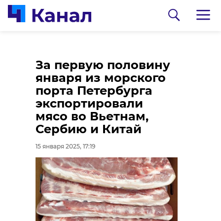
Энергетики усилили
Под Выборгом
За первую половину
подстанцию
ликвидируют горную
января из морского
"Цвелодубово"
выработку после
порта Петербурга
вмешательства
экспортировали
15 января 2025, 17:22
прокуратуры
мясо во Вьетнам,
Сербию и Китай
15 января 2025, 17:04
15 января 2025, 17:19