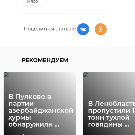
мясо
“Россети
Сотрудники
Ленэнерго”
"Россети
построили новую
Ленэнерго"
Поделиться статьей:
линию
обеспечили
электропер ...
дополнител ..
09 августа 2019, 18:12
19 сентября 2019, 17:44
РЕКОМЕНДУЕМ
В Пулково в
партии
В Ленобласт
азербайджанской
пропустили 1
хурмы
тонн тухлой
обнаружили ...
говядины ...