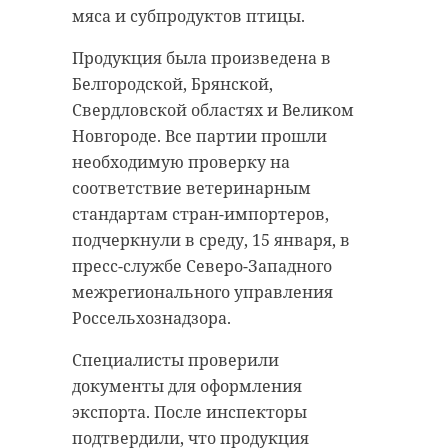
сообщили в компании.
привело к утрате полезных
мяса и субпродуктов птицы.
ископаемых.
В результате модернизации
Продукция была произведена в
повысили мощность сети для
Для устранения нарушений
Белгородской, Брянской,
почти 2 тысяч жителей
прокуратура обратилась в
Свердловской областях и Великом
Цвелодубово, Лебяжье и Яковлево,
арбитражный суд с требованием
Новгороде. Все партии прошли
а также социальных объектов.
обязать компанию ликвидировать
необходимую проверку на
Мощное оборудование обеспечит
горную выработку, убрать отходы
соответствие ветеринарным
надежную подачу электричества в
и провести необходимые работы
стандартам стран-импортеров,
период зимнего максимума
для восстановления территории.
подчеркнули в среду, 15 января, в
нагрузок.
пресс-службе Северо-Западного
Суд признал требования
межрегионального управления
Фото: "Россети Ленэнерго"
прокуратуры обоснованными и
Россельхознадзора.
полностью удовлетворил иск.
Специалисты проверили
Природоохранная прокуратура
выборгский район
документы для оформления
продолжает контролировать
экспорта. После инспекторы
россети ленэнерго
процесс устранения нарушений.
подтвердили, что продукция