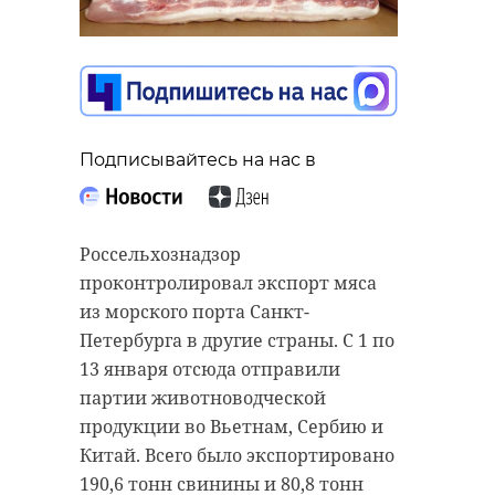
Подписывайтесь на нас в
Подписывайтесь на нас в
Подписывайтесь на нас в
Специалисты "Россети Ленэнерго"
повысили надежность
электроснабжения в Выборгском
Ленинградская природоохранная
районе Ленобласти. Энергетики
прокуратура по поручению
Россельхознадзор
увеличили пропускную мощность
прокурора 47 региона Сергея
проконтролировал экспорт мяса
подстанции 35 кВ "Цвелодубово" и
Жуковского проверила процесс
из морского порта Санкт-
заменили на объекте силовой
рекультивации месторождения
Петербурга в другие страны. С 1 по
трансформатор.
"Воронцовское – 2" в Выборгском
13 января отсюда отправили
районе. В ходе инспекции нашли
партии животноводческой
Работы выполнены в рамках
нарушения требований лицензии
продукции во Вьетнам, Сербию и
программы по замене
на использование недр и
Китай. Всего было экспортировано
перегружаемых трансформаторов,
загрязнение отходами, что
190,6 тонн свинины и 80,8 тонн