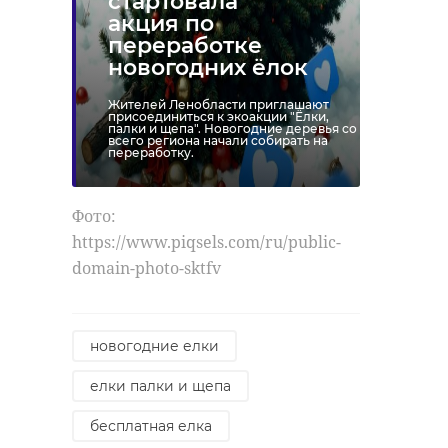
стартовала
акция по
переработке
новогодних ёлок
Жителей Ленобласти приглашают
присоединиться к экоакции "Ёлки,
палки и щепа". Новогодние деревья со
всего региона начали собирать на
переработку.
Фото:
https://www.piqsels.com/ru/public-
domain-photo-sktfv
новогодние елки
елки палки и щепа
бесплатная елка