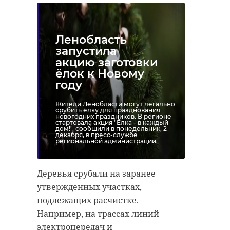
Ленобласть
запустила
акцию заготовки
ёлок к Новому
году
Жители Ленобласти могут легально
срубить ёлку для празднования
новогодних праздников. В регионе
стартовала акция "Ёлка - в каждый
дом!", сообщили в понедельник, 2
декабря, в пресс-службе
региональной администрации.
Деревья срубали на заранее
утвержденных участках,
подлежащих расчистке.
Например, на трассах линий
электропередач и