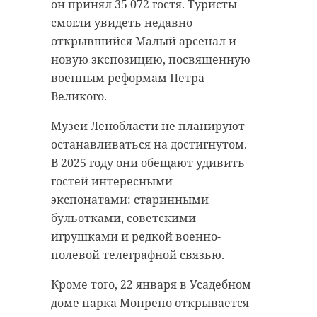
отряде. За год живыми удалось
он принял 35 072 гостя. Туристы
разыскать 2831 человека, погибло
смогли увидеть недавно
277. Также поисковики разыскали
открывшийся Малый арсенал и
родных 119 пропавших. На конец
новую экспозицию, посвященную
года не найденными остались 254
военным реформам Петра
человека.
Великого.
Кроме того, поисковики провели в
Музеи Ленобласти не планируют
детсадах и школах 696 бесед о
останавливаться на достигнутом.
безопасности. Так, более 20 тысяч
В 2025 году они обещают удивить
подростков узнали, как не попасть
гостей интересными
в беду в городе или на природе.
экспонатами: старинными
Рекорд поставили и добровольцы,
бульотками, советскими
они за 2024 год обзвонили
игрушками и редкой военно-
больницы и нашли 230
полевой телеграфной связью.
потерявшихся.
Кроме того, 22 января в Усадебном
На поиски пропавших на воде
доме парка Монрепо открывается