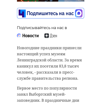
Подписывайтесь на нас в
Подписывайтесь на нас в
Поисковой отряд "Лиза Алерт"
Новогодние праздники принесли
назвал прошедший 2024 год
настоящий успех музеям
рекордным по количеству заявок.
Ленинградской области. За время
За 12 месяцев специалисты
каникул их посетили 83,8 тысяч
отработали 3922 сообщений о
человек, - рассказали в пресс-
пропавших в Санкт-Петербурге и
службе правительства региона.
Ленинградской области.
Первое место по популярности
В 2023 году поисков пострадавших
занял Выборгский музей-
было на 540 меньше, отметили в
заповедник. В праздничные дни