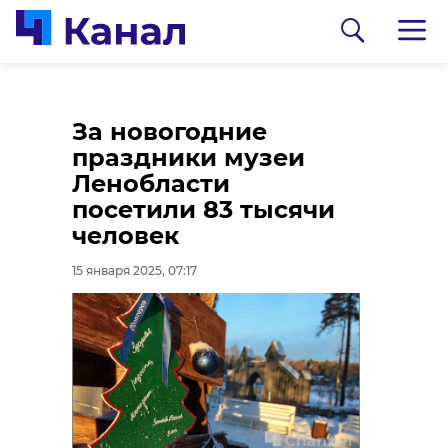
"Лиза Алерт" за 2024
За новогодние
год приняли
праздники музеи
рекордные 3922
Ленобласти
заявки на поиски
посетили 83 тысячи
людей
человек
14 января 2025, 20:44
15 января 2025, 07:17