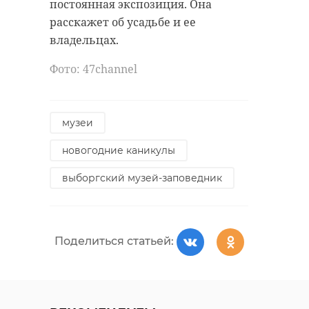
добровольцы выезжали 72 раза,
постоянная экспозиция. Она
отличились и в беспилотной
расскажет об усадьбе и ее
авиации: найдены и спасены три
владельцах.
человека.
Фото: 47channel
Фото: "Поисковый отряд
"ЛизаАлерт" Питер/ВКонтакте"
музеи
новогодние каникулы
лиза алерт
поисковики
выборгский музей-заповедник
статистика
Поделиться статьей:
Поделиться статьей: