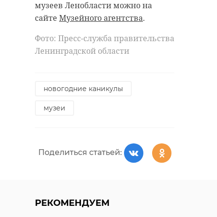
музеев Ленобласти можно на
стартовал
Дед Мороз"
сайте
Музейного агентства
.
новогодний
устроил
проект для детей
новогодний
Фото: Пресс-служба правительства
" ...
праздник ...
Ленинградской области
10 декабря 2025, 20:38
30 декабря 2025, 15:37
новогодние каникулы
музеи
Поделиться статьей:
РЕКОМЕНДУЕМ