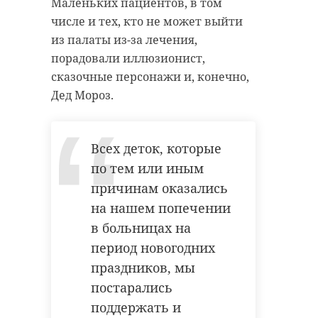
ребенка с ОВЗ хотела помочь
спасательной службы Ленобласти.
Маленьких пациентов, в том
родителям, которе воспитывают
числе и тех, кто не может выйти
Водителя «Тойоты» деблокировали
особенных детей.
из палаты из-за лечения,
специалисты ПСО города
порадовали иллюзионист,
В первый год в празднике
Приозерск. Мужчина оказался
сказочные персонажи и, конечно,
приняли участие 40 семей. Тогда
зажат в салоне автомобиля.
Дед Мороз.
его поддержала местная
Пострадавшего передали
администрация и неравнодушные
сотрудникам скорой медицинской
жители Тосненского района. В
помощи.
Всех деток, которые
итоге, инклюзивная «ДоброЕлка»
по тем или иным
Пассажиров кроссовера также
радует ребятишек уже шесть лет.
причинам оказались
доставили в медицинское
на нашем попечении
Яркими моментами праздника
учреждение. Информация об их
в больницах на
поделилась пресс-служба
состоянии в настоящий момент
правительства Ленобласти в
уточняется.
период новогодних
понедельник, 30 декабря. Проект
праздников, мы
был поддержан грантом
постарались
губернатора 47 региона.
поддержать и