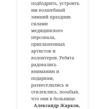
подбодрить, устроить
В преддверии праздников
им волшебный
команда фонда «Мы все равны»
зимний праздник
также проводит акцию «Подарок
силами
Ангелу 2024». Добрые волшебники
исполнили новогодние мечты 35
медицинского
ребят.
персонала,
приглашенных
артистов и
волонтеров. Ребята
радовались
вниманию и
подаркам,
развеселились и
отвлеклись, позабыв,
что они в больнице.
Фото: Аварийно-спасательная
Александр Жарков,
служба Ленинградской области