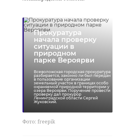
Прокуратура
начала проверку
ситуации в
природном
парке Вероярви
Всеволожская городская прокуратура
разбирается, законно ли был передан
в пользование организации
земельный участок в границах особо
охраняемой природной территории у
озера Вероярви. Поручение провести
проверку дал прокурор
Ленинградской области Сергей
Жуковский.
Фото: freepik