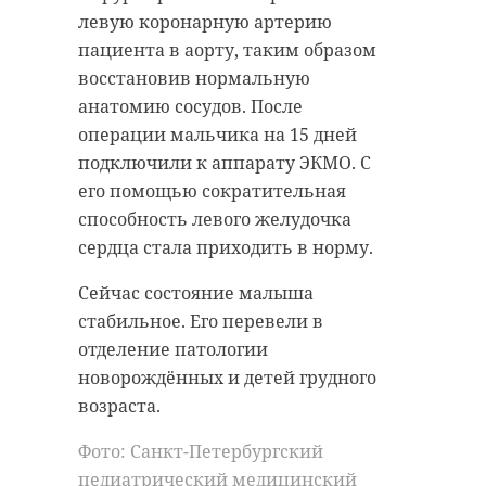
левую коронарную артерию
пациента в аорту, таким образом
Поделиться статьей:
приозерский район
восстановив нормальную
анатомию сосудов. После
ломоносовский район
операции мальчика на 15 дней
госавтоинспекция
подключили к аппарату ЭКМО. С
его помощью сократительная
способность левого желудочка
сердца стала приходить в норму.
Поделиться статьей:
Сейчас состояние малыша
стабильное. Его перевели в
отделение патологии
РЕКОМЕНДУЕМ
новорождённых и детей грудного
возраста.
Фото: Санкт-Петербургский
педиатрический медицинский