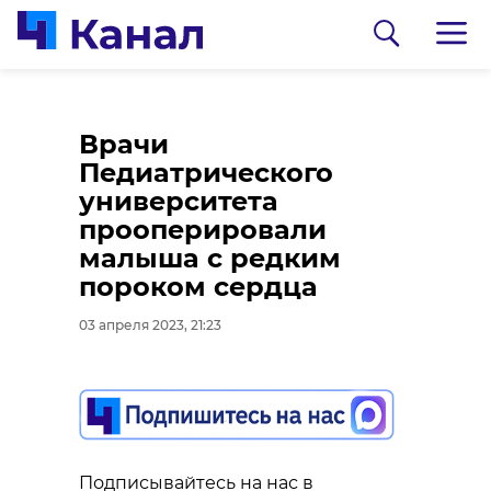
Горнолыжные
На дорогах
Врачи
курорты Ленобласти
Приозерского
Педиатрического
готовятся завершить
района за март
университета
сезон
поймали 160
прооперировали
нарушителей ПДД
малыша с редким
03 апреля 2023, 20:34
пороком сердца
03 апреля 2023, 20:16
03 апреля 2023, 21:23
Подписывайтесь на нас в
Подписывайтесь на нас в
Подписывайтесь на нас в