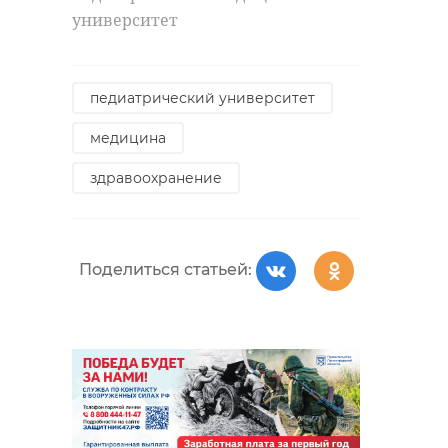
В Ленинградской
Сосновый Бо
университет
области
принимает
открывается
чемпионат
горнолыжный
России по
сезо ...
парусному ...
педиатрический университет
медицина
11 декабря 2020, 07:30
29 июля, 12:57
здравоохранение
Поделиться статьей: