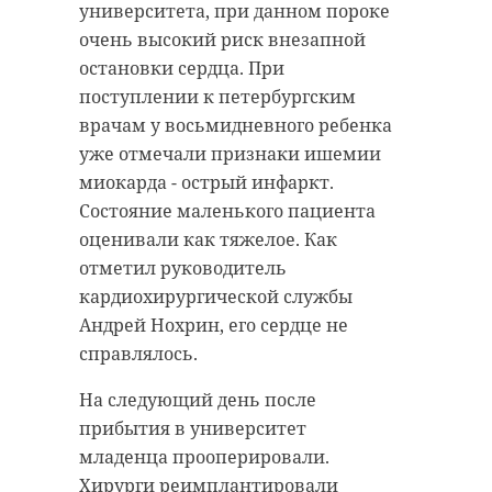
уточнить о работе учреждения.
автомобилем в состоянии
университета, при данном пороке
Как уточнили в пресс-службе
алкогольного опьянения и
очень высокий риск внезапной
парка, скорей всего в это время
управление транспорта,
остановки сердца. При
погода уже не позволит кататься.
не зарегистрированным в
поступлении к петербургским
установленном порядке.
врачам у восьмидневного ребенка
"Красное озеро" в Приозерском
уже отмечали признаки ишемии
районе намерено закончить сезон
За два месяца 2023 года на дорогах
миокарда - острый инфаркт.
9 апреля. Однако, как уточнило
Приозерского района произошло
Состояние маленького пациента
издание, если погода изменится,
24 аварии с пострадавшими. В ДТП
оценивали как тяжелое. Как
то курорт продолжит прием
получили травмы средней
отметил руководитель
любителей кататься.
тяжести 27 человек, в том числе
кардиохирургической службы
один несовершеннолетний.
Андрей Нохрин, его сердце не
Фото: freepik
справлялось.
На следующий день после
горнолыжный курорт
прибытия в университет
Фото: управление ГИБДД по
младенца прооперировали.
спорт
весна
Петербургу и Ленобласти
Хирурги реимплантировали