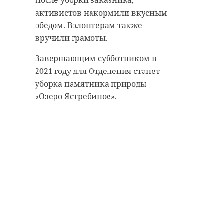
После уборки заказника,
активистов накормили вкусным
Поделиться статьей:
обедом. Волонтерам также
вручили грамоты.
Завершающим субботником в
2021 году для Отделения станет
Фото: Администрация Кировского
уборка памятника природы
района
«Озеро Ястребиное».
кировск
зеленый город
РЕКОМЕНДУЕМ
деревья
высадка деревьев
Поделиться статьей:
Ягуар Ричард