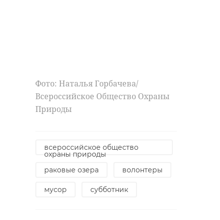
Ленинградский
Ленинградск
зоопарк отмечает
зоопарка от
юбилей
день ...
14 августа 2025, 21:15
21 августа 2025, 22:00
Фото: Наталья Горбачева/
Всероссийское Общество Охраны
Природы
всероссийское общество
охраны природы
раковые озера
волонтеры
мусор
субботник