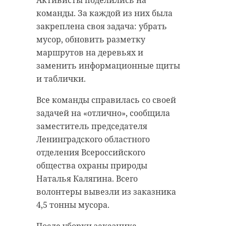
Активисты поделились на
муниципального образования,
команды. За каждой из них была
По результатам доследственной
ветераны МВД, отряд кировского
закреплена своя задача: убрать
проверки будет принято
политехнического техникума
мусор, обновить разметку
процессуальное решение,
«Невская капля», члены ОНФ и
маршрутов на деревьях и
сообщила 47channel в
Молодежки ОНФ. Волонтеры
заменить информационные щиты
понедельник, 25 октября, пресс-
быстро справились с задачей и
и таблички.
служба ГУ МВД России по Санкт-
посадили деревья.
Петербургу и Ленинградской
Все команды справилась со своей
области.
Активисты надеются, что
задачей на «отлично», сообщила
саженцы приживутся и будут
заместитель председателя
Фото: Sami Aksu: Pexels
радовать жителей Кировска.
Ленинградского областного
отделения Всероссийского
общества охраны природы
УГ МВД
животные
Наталья Калягина. Всего
волонтеры вывезли из заказника
петербург
4,5 тонны мусора.