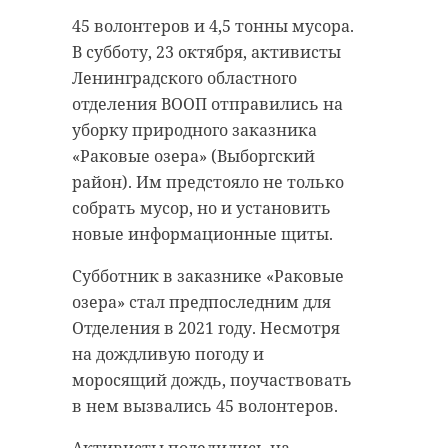
Правоохранительные органы
45 волонтеров и 4,5 тонны мусора.
заинтересовались сообщением о
В субботу 23 октября, несмотря на
В субботу, 23 октября, активисты
жестоком обращении с животным
дождливую погоду, в Кировске
Ленинградского областного
в Санкт-Петербурге. Накануне в
состоялась акция «Зеленый город».
отделения ВООП отправились на
воскресенье, 24 октября, в
Напротив школы №2 волонтеры
уборку природного заказника
полицию Приморского района
высадили деревья и кустарники.
«Раковые озера» (Выборгский
Северной столицы поступило
Мероприятия было приурочено к
район). Им предстояло не только
сообщение от восьмиклассницы.
80-летию подвига Ладожских
собрать мусор, но и установить
десантников.
новые информационные щиты.
По словам 14-летней горожанки,
она повздорила с 39-летним
Как сообщили в пресс-службе
Субботник в заказнике «Раковые
безработным отчимом. Тот,
администрации Кировского
озера» стал предпоследним для
разозлившись, выбросил из окна
района, саженцы кедра и
Отделения в 2021 году. Несмотря
квартиры, расположенной на 9
каштанов были предоставлены
на дождливую погоду и
этаже, собаку.
ветераном боевых действий
моросящий дождь, поучаствовать
Сергеем Альтерготом.
в нем вызвались 45 волонтеров.
Животное погибло от полученных
травм.
В акции участвовали депутаты