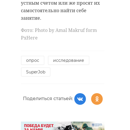
устным счетом или же просят их
20 декабря 2022, 13:31
14 сентября 2023, 15:30
самостоятельно найти себе
занятие.
Фото: Photo by Amal Makruf form
PxHere
опрос
исследование
SuperJob
Поделиться статьей: