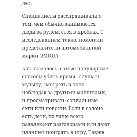
вечера они перестали выходить
лет.
на связь.
Специалисты расспрашивали о
На поиски отправились
том, чем обычно занимаются
Фото: Аварийно-спасательная
сотрудники ПСО города Лодейное
люди за рулем, стоя в пробках. С
служба Ленинградской области
Gоле. Спасатели нашли
исследованием также помогали
пострадавших и передали
представители автомобильной
родственникам. Об их состоянии
марки OMODA
аварийно-спасательная служба
не сообщается.
Как оказалось, самые популярные
пупышево
заблудился
В Аварийно-спасательной службе
способы убить время - слушать
Ленобласти напомнили жителям
музыку, смотреть в окно,
47 региона о важном правиле,
наблюдая за другими машинами,
Поделиться статьей:
которое стоит соблюдать,
и просматривать социальные
отправляясь на рыбалку в
сети или новости. Если в салоне
путешествие: предупредить
есть дети, их чаще всего
родных и близких, сообщить им о
развлекают разговорами или дают
времени возвращения и где
планшет поиграть в игру. Также