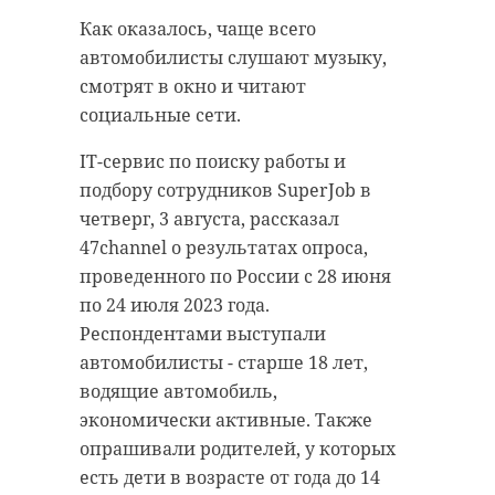
В среду, 2 августа, около 22:00 в
Как оказалось, чаще всего
лесу около деревни Пупышево
автомобилисты слушают музыку,
В Аварийно-спасательной службе
(Волховский район) заблудился
смотрят в окно и читают
напомнили жителям 47 региона о
мужчина. Поисковую операцию
социальные сети.
том, что, отправляясь на рыбалку
организовали сотрудники
IT-сервис по поиску работы и
в путешествие, необходимо
Аварийно-спасательной службы
подбору сотрудников SuperJob в
предупредить родных и близких,
Ленинградской области и
четверг, 3 августа, рассказал
сообщить им о времени
представители «Экстремума».
47channel о результатах опроса,
возвращения и где планируете
Глубокой ночью поисково-
проведенного по России с 28 июня
отдыхать, а также не забыть
спасательный отряд города Новая
по 24 июля 2023 года.
зарядить мобильный телефон.
Ладога обнаружил пострадавшего.
Респондентами выступали
В ночь на четверг, 3 августа, в
Мужчину вывели из леса и
автомобилисты - старше 18 лет,
службы поступило сообщение о
передали родственникам.
водящие автомобиль,
мужчине с сыном, которые
экономически активные. Также
Любитель лесных прогулок не
сплавлялись на резиновой лодке
опрашивали родителей, у которых
пострадал. Помощь врачей ему не
по реке Яндеба. Ближе к девяти
есть дети в возрасте от года до 14
потребовалась.