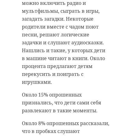
планируете отдыхать, а также не
можно включить радио и
забыть зарядить мобильный
мультфильмы, сыграть в игры,
телефон.
загадать загадки. Некоторые
родители вместе с чадом поют
песни, решают логические
Уважаемые жители
задачки и слушают аудиосказки.
и гости
Нашлись и такие, у которых дети
Ленинградской
в машине читают в книги. Около
области!
процента предлагают детям
перекусить и поиграть с
Отправляясь на
игрушками.
рыбалку или в
путешествие,
Около 15% опрошенных
предупреждайте
признались, что дети сами себя
родных и близких о
развлекают в такие моменты.
том, где планируете
Около 8% опрошенных рассказали,
спускать лодку на
что в пробках слушают
воду, когда