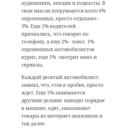
аудиокниги, лекции и подкасты. В
планируете
свои мысли погружаются всего 6%
вернуться и
опрошенных, просто отдыхают -
обязательно имейте
3%. Еще 2% водителей
при себе
признались, что говорят по
заряженный
телефону, а еще 2% - поют. 1%
мобильный телефон!
опрошенных автомобилистов
Аварийно-
курит, еще 1% смотрит кино и
спасательная
сериалы.
служба
Каждый десятый автомобилист
Ленинградской
заявил, что, стоя в пробке, просто
области
ждет. Еще 5% занимаются
другими делами: наводят порядок
в машине, едят, заказывают
Фото: АССЛО архив
товары из интернет-магазинов и
так далее.