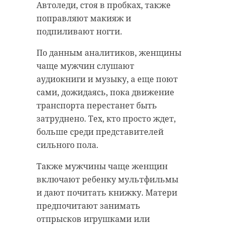
АССЛО
лодейное поле
Автоледи, стоя в пробках, также
поправляют макияж и
подпиливают ногти.
Поделиться статьей:
По данным аналитиков, женщины
чаще мужчин слушают
аудиокниги и музыку, а еще поют
сами, дожидаясь, пока движение
РЕКОМЕНДУЕМ
транспорта перестанет быть
затруднено. Тех, кто просто ждет,
больше среди представителей
сильного пола.
Также мужчины чаще женщин
В Лодейном Поле
В Лодейном 
включают ребенку мультфильмы
ребенок оказался
спасли
и дают почитать книжку. Матери
в западне
провалившу
предпочитают занимать
машины с ...
колодец соб
отпрысков игрушками или