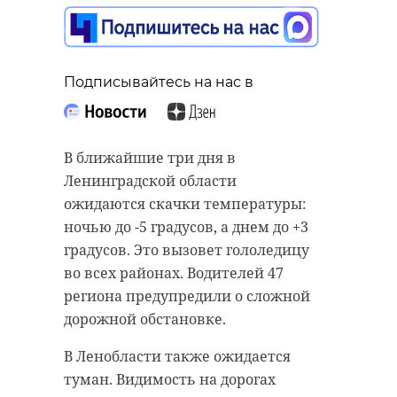
Подписывайтесь на нас в
Подписывайтесь на нас в
Подписывайтесь на нас в
В 2024 году в 47 регионе
В ближайшие три дня в
запланировано восстановление
Ленинградской области
Российский сервис бронирования
лесов на площади 6,5 тысяч
ожидаются скачки температуры:
отелей и квартир ТВИЛ.РУ в
гектаров в рамках программы
ночью до -5 градусов, а днем до +3
пятницу, 1 марта, рассказал
национального проекта
градусов. Это вызовет гололедицу
47channel о результатах
"Экология".
во всех районах. Водителей 47
исследования на анализе запросов
региона предупредили о сложной
Глава комитета по природным
и заявок о самых популярных
дорожной обстановке.
ресурсам Ленинградской области
направлениях для отдыха в марте
Федор Стулов рассказал в пятницу,
В Ленобласти также ожидается
2024 года.
1 марта, что ведется активная
туман. Видимость на дорогах