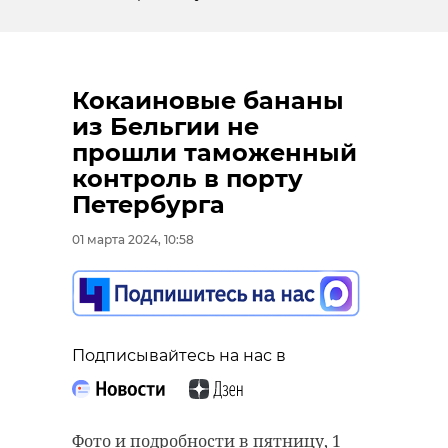
количестве трех тонн.
за туризмом
культурный п 
Сбор лесосеменного сырья на
05 марта, 17:09
20 марта, 11:41
объектах лесного семеноводства
Кокаиновые бананы
Ленинградской области также
из Бельгии не
продолжается в 2024 году для
прошли таможенный
выполнения плана по заготовке
контроль в порту
семян хвойных пород.
Петербурга
Фото: Анастасия
01 марта 2024, 10:58
Илюшина/47channel, архив
федор стулов
Подписывайтесь на нас в
Поделиться статьей:
Фото и подробности в пятницу, 1