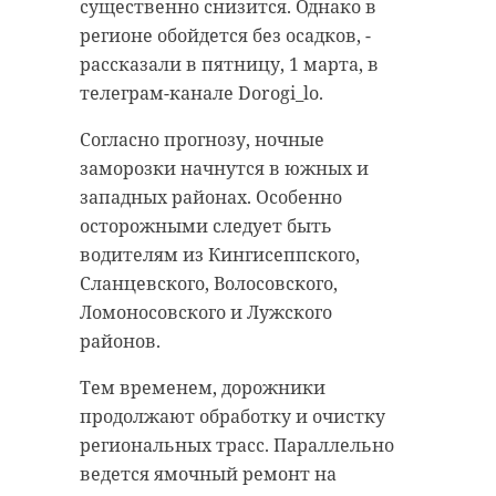
Во главе списка оказался Сочи. На
подготовка к началу сезона
существенно снизится. Однако в
втором месте
посадки лесных растений. По его
оказались
Санкт-
регионе обойдется без осадков, -
Петербург и Москва Замыкает
словам, в 47 регионе действует 7
рассказали в пятницу, 1 марта, в
тройку лидеров Казань.
постоянных питомников, где
телеграм-канале Dorogi_lo.
выращивается материал для
ТОП десять наиболее популярных
Согласно прогнозу, ночные
посадки.
направлений для отдыха в марте:
заморозки начнутся в южных и
западных районах. Особенно
- Сочи, Краснодарский край -
осторожными следует быть
Ленобласть планово
средняя стоимость 3316 рублей за
водителям из Кингисеппского,
готовится к началу
5 ночей в среднем;
Сланцевского, Волосовского,
лесокультурного
Ломоносовского и Лужского
- Санкт-Петербург, Ленинградская
сезона. В 47 регионе
районов.
область - средняя стоимость 2989
работает 7
рублей за 4 ночи в среднем;
постоянных
Тем временем, дорожники
питомников, где
продолжают обработку и очистку
- Москва, Московская область -
региональных трасс. Параллельно
выращивают
средняя стоимость 4475 рублей за
ведется ямочный ремонт на
3 ночи в среднем;
посадочный