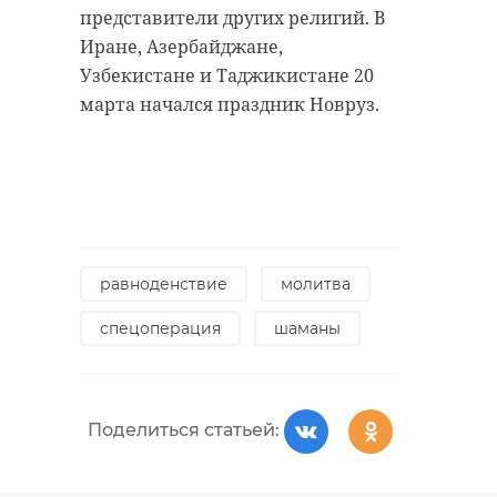
представители других религий. В
Иране, Азербайджане,
РЕКОМЕНДУЕМ
Узбекистане и Таджикистане 20
марта начался праздник Новруз.
В Гатчине
В Гатчинском
проходит
дворцовом парке
областной
пересчитали птиц
Пушкинский
равноденствие
молитва
в рамк ...
праздник «Те 
спецоперация
шаманы
16 января 2022, 14:20
04 июня 2022, 14:32
Поделиться статьей: