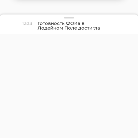
13:13
Готовность ФОКа в
Лодейном Поле достигла
21%