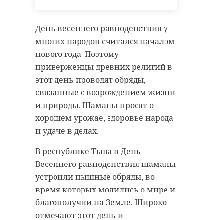
правилах подкормки пернатых.
День весеннего равноденствия у
многих народов считался началом
нового года. Поэтому
гатчина
гатчинский парк
приверженцы древних религий в
ленобласть
этот день проводят обряды,
связанные с возрождением жизни
и природы. Шаманы просят о
хорошем урожае, здоровье народа
Поделиться статьей:
и удаче в делах.
В республике Тыва в День
Весеннего равноденствия шаманы
устроили пышные обряды, во
время которых молились о мире и
благополучии на Земле. Широко
отмечают этот день и