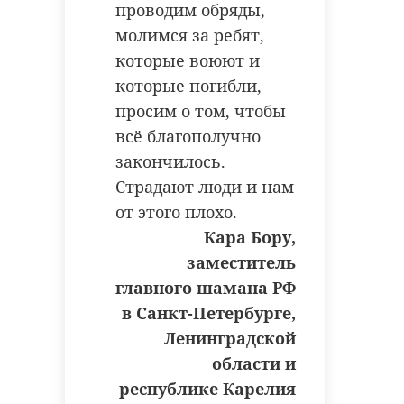
отдохнуть.
проводим обряды,
молимся за ребят,
которые воюют и
которые погибли,
просим о том, чтобы
47channel.ru
всё благополучно
закончилось.
Страдают люди и нам
от этого плохо.
Орнитологи
Кара Бору,
рассказали, как
заместитель
правильно
кормить птиц
главного шамана РФ
Ленобласти
в Санкт-Петербурге,
зимой
Ленинградской
Жители Ленобласти часто
области и
устанавливают кормушки, желая
помочь птицам в зимние холода.
республике Карелия
Орнитолог и ветеринар Ольга
Пивоварова рассказала «ЛенТВ24» о