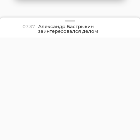
07:37
Александр Бастрыкин
заинтересовался делом
о нерасселении
аварийного дома в
Вырице