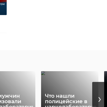
том
›
мужчин
Что нашли
изовали
полицейские в
лабораторию
нарколаборатории