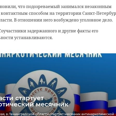
е теряйте. //
новили, что подозреваемый занимался незаконным
рическом университете
clenobl/4045
 контактным способом на территории Санкт-Петербур
ного водителя питбайка из
ласти. В отношении него возбуждено уголовное дело.
Песочный
 Соучастники задержанного и другие факты его
ельная служба
река волхов
тербургского педиатрического университета спасли подростка, кото
, попал в аварию в поселке Песочный. Врачи провели ряд операций,
ьности устанавливаются.
избежать угрозы летального исхода.
е теряйте. //
gnific.com/free-photo/close-up-stylish-motorcycle-parked
#
ава
сбили ребенка
питбайк
сти стартует
отический месячник
мая, в Ленинградской области стартует месячник антинаркотической