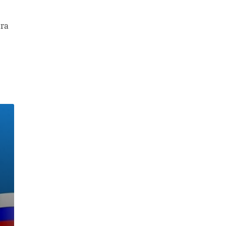
га
рый,
-