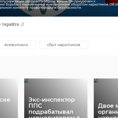
опуляризации здорового образа жизни. Он приурочен к
ю борьбы с наркоманией и незаконным оборотом наркотиков. Об э
альном комитете правопорядка и безопасности.
е теряйте. //
всеволожск
сбыт наркотиков
ске
Экс-инспектор
ППС
Двое 
подрабатывал
орган
наркодилером в
нарко