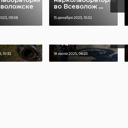
еволожске
во Всеволож ...
023, 09:58
15 декабря 2023, 10:52
›
еволожском
Во Всеволожском
е
районе «Лада»
овер сбил
столкнулась с
тка на п ...
подростк ...
, 10:32
18 июня 2025, 06:25