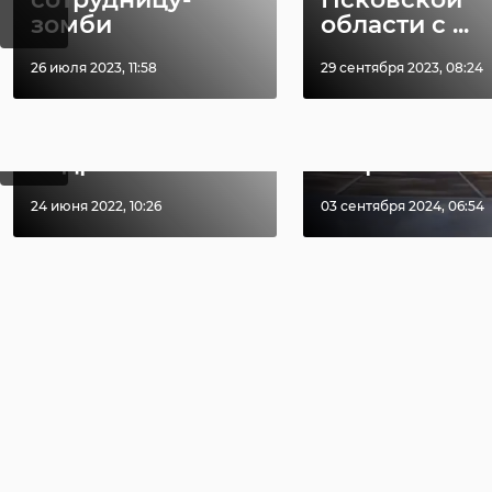
зомби
области с ...
26 июля 2023, 11:58
29 сентября 2023, 08:24
‹
В Волосовском
Подростки н
районе
питбайках е
столкнулись два
не устроили
подростка на пи ...
аварию в Лан 
24 июня 2022, 10:26
03 сентября 2024, 06:54