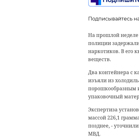
отбуксировала лодку
Как рассказали в п
каталась на питбай
Никто не пострадал
Подписывайтесь на
момент воспитанник
момент ДТП рядом 
На прошлой неделе
полиции задержали 
Трехлетнего мальчи
наркотиков. В его 
тяжести. Полицейс
веществ.
опросили и передал
двухколесный тран
Два контейнера с 
изъяли из холодиль
По факту аварии по
порошкообразным и
Рыбак уто
упаковочный матер
Всеволож
Экспертиза установ
Во Всеволожском р
массой 226,1 грамм
мужчина. Об этом 
позднее, - уточнили
МВД.