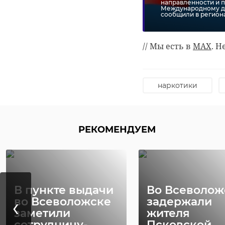
направленности и п
Международному дн
сообщили в регион
// Мы есть в
MAX
. Н
наркотики
РЕКОМЕНДУЕМ
В пункте выдачи
Во Всеволож
РЕКОМЕНДУЕМ
‹
во Всеволожске
задержали
заметили
жителя
сотрудницу-
Псковской