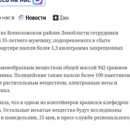
 к берегу.
ресс-службе регионального ГУ МВД, девочка-подросток
ке без сопровождения законных представителей. В эт
.
 нас в
 детского сада внезапно выбежал на проезжую часть
с ребенком находились родители.
 во Всеволожском районе Ленобласти сотрудники
35-летнего мужчину, подозреваемого в сбыте
ка доставили в больницу в состоянии средней степе
квартире нашли более 1,3 килограмма запрещенных
кие уже нашли девочку, управлявшую питбайком. Ее
и родителям. С места происшествия был изъят
спорт.
камнеобразным веществом общей массой 942 граммов
ника. Полицейские также нашли более 100 пакетиков
лицией проводится проверка.
 растительным веществом, электронные весы и
нул в озере
иал.
ского района
ила, что в одном из контейнеров хранился клефедрон
айоне на озере на территории деревни Новое Девяткино утонул
а. Остальные изъятые вещества будут исследованы
сообщила пресс-служба ГУ МЧС России по Ленинградской области.
 в понедельник, 25 мая, в пресс-службе регионального