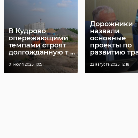
Дорожники
В Кудрово
назвали
опережающими
основные
темпами строят
проекты по
долгожданную т ...
развитию тран
01 июля 2025, 10:51
22 августа 2025, 12:18