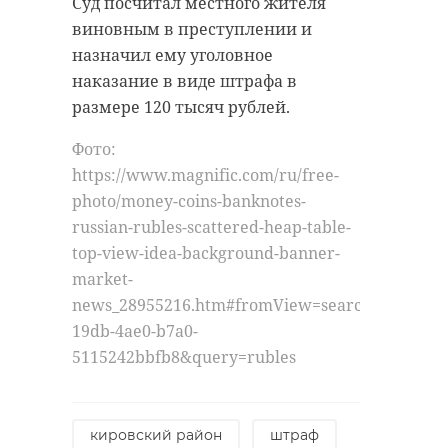
Суд посчитал местного жителя
виновным в преступлении и
назначил ему уголовное
наказание в виде штрафа в
размере 120 тысяч рублей.
Фото:
https://www.magnific.com/ru/free-
photo/money-coins-banknotes-
russian-rubles-scattered-heap-table-
top-view-idea-background-banner-
market-
news_28955216.htm#fromView=search&page=1&
19db-4ae0-b7a0-
5115242bbfb8&query=rubles
кировский район
штраф