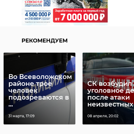
Фото: https://vk.com/wall-
178555683_439858
александр дрозденко
РЕКОМЕНДУЕМ
икона
реставрация
Во Всеволожском
Поделиться статьей:
районе трое
СК возбудил
человек
уголовное д
подозреваются в
после атаки
...
неизвестных н
31 марта, 17:09
08 апреля, 20:02