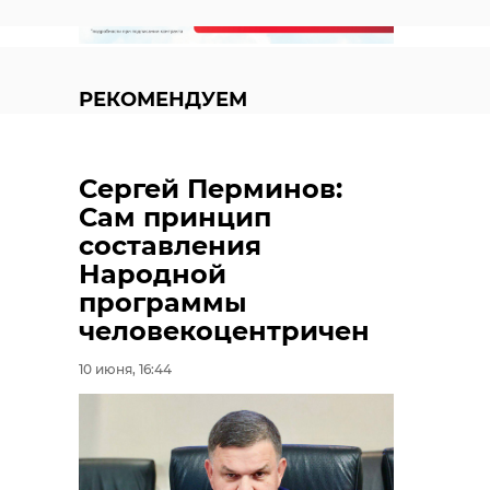
РЕКОМЕНДУЕМ
Сергей Перминов:
Сам принцип
Икону из
составления
Выборгского
В Ленобласт
Народной
музея-
восстановят
программы
заповедника
церковь Ник
человекоцентричен
отреставриров ...
Чудотворца ..
10 июня, 16:44
27 ноября 2024, 07:14
19 декабря 2024, 07:36