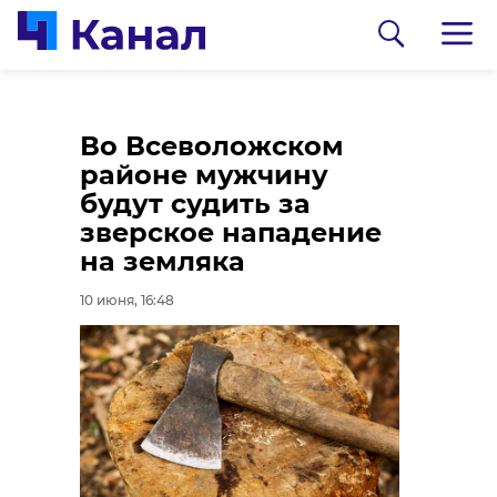
Уникальную икону
В Усть-Шомушке в
Во Всеволожском
XV века доставили на
массовом ДТП
районе мужчину
реставрацию в
пострадал человек
будут судить за
Рождествено
зверское нападение
10 июня, 15:28
на земляка
10 июня, 15:30
10 июня, 16:48