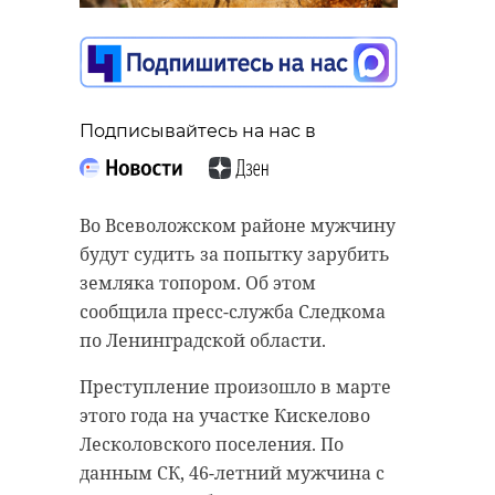
Подписывайтесь на нас в
Подписывайтесь на нас в
Подписывайтесь на нас в
В Тихвинском районе произошло
В Международный центр
ДТП с участием сразу трех машин.
реставрации в Рождествено
По данным МЧС Ленобласти, в
Во Всеволожском районе мужчину
поступила ценная икона XV века
деревне Усть-Шомушка на улице
будут судить за попытку зарубить
"Святитель Николай Чудотворец"
Главной, примерно в 200 метрах
земляка топором. Об этом
из Софийского собора Великого
от гостиницы "Автостоп" со
сообщила пресс-служба Следкома
Новгорода. Об этом сообщил
стороны Тихвина, столкнулись
по Ленинградской области.
губернатор Ленинградской
Ford Transit, Volkswagen и УАЗ
Преступление произошло в марте
области Александр Дрозденко.
"Профи".
этого года на участке Кискелово
Он пояснил, что это первая икона
В результате один человек
Лесколовского поселения. По
в знаменитом деисусном ряду,
получил травмы. Подробности о
данным СК, 46-летний мужчина с