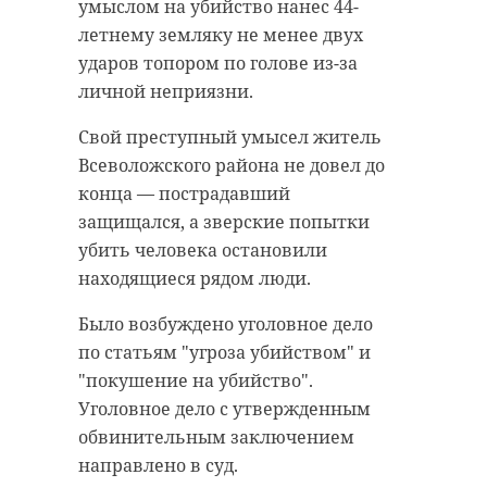
возведенном в 1438 году. В начале
его состоянии уточняются.
умыслом на убийство нанес 44-
XVI века иконостас расширили и
летнему земляку не менее двух
В МЧС напоминают: если после
дополнили.
ударов топором по голове из-за
ДТП разлилось топливо, нельзя
личной неприязни.
курить и разводить огонь. Не
стоит пытаться убирать утечку
Свой преступный умысел житель
"Согласно летописи, в
самому — лучше сразу звонить по
Всеволожского района не довел до
1509 году
номеру 112 и ждать помощи
конца — пострадавший
новгородский
специалистов.
защищался, а зверские попытки
архиепископ
убить человека остановили
Серапион приказал
UPD.: Позднее в МЧС уточнили, что
находящиеся рядом люди.
сначала лоб в лоб столкнулись
«дописан бысть
Ford Transit и УАЗ "Профи", после
Деисус в Софеи
Было возбуждено уголовное дело
чего в ДТП попал и легковой
по статьям "угроза убийством" и
святой сысполна».
Volkswagen. В результате аварии
"покушение на убийство".
Известны даже
травмы получил 24-летний
Уголовное дело с утвержденным
имена мастеров —
мужчина.
обвинительным заключением
Ондрей Лаврентьев и
направлено в суд.
Дерма Ярцев сын",
На место оперативно прибыли