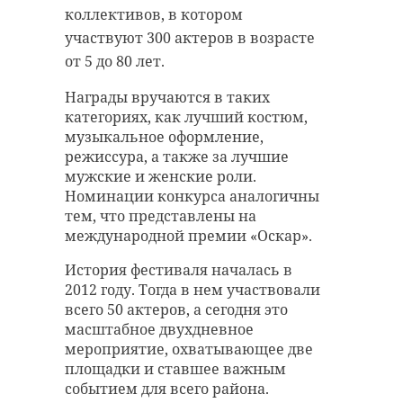
участие в различных
коллективов, в котором
Об этом сообщил губернатор
соревнованиях.
Александр Дрозденко на
участвуют 300 актеров в возрасте
заседании штаба, посвященного
Собаки вместе со своими
от 5 до 80 лет.
вопросам продовольственной
хозяевами демонстрируют
безопасности. В числе ключевых
Награды вручаются в таких
навыки в кинологическом
задач — увеличение производства
категориях, как лучший костюм,
многоборье и танцевальных
картофеля, овощей, зерна и рапса.
музыкальное оформление,
номерах. Кошки, в свою очередь,
Для стимулирования аграриев в
режиссура, а также за лучшие
представляют свои породы на
текущем году вводятся новые
мужские и женские роли.
судейскую оценку. Критерии
меры финансовой поддержки.
Номинации конкурса аналогичны
оценки включают цвет глаз,
тем, что представлены на
постановку ушей и качество
В интервью “Общей газете
международной премии «Оскар».
шерсти.
Ленинградской области” Сергей
Перминов отметил, что весенняя
История фестиваля началась в
Мероприятие стало ярким
кампания в условиях
2012 году. Тогда в нем участвовали
событием для любителей
рискованного земледелия требует
всего 50 актеров, а сегодня это
животных и профессионалов в
особой ответственности. Меры
масштабное двухдневное
области зоологии.
поддержки
мероприятие, охватывающее две
сельхозпроизводителей, а также
площадки и ставшее важным
работа по возвращению в оборот
событием для всего района.
неиспользуемых земель помогут