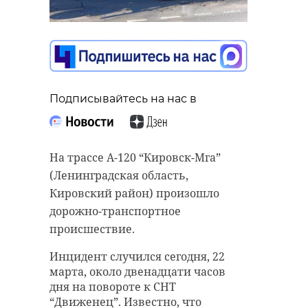
Поделиться статьей:
посевная кампания
сергей перминов
Поделиться статьей:
Подписывайтесь на нас в
На трассе А-120 “Кировск-Мга”
(Ленинградская область,
Кировский район) произошло
РЕКОМЕНДУЕМ
дорожно-транспортное
происшествие.
Инцидент случился сегодня, 22
марта, около двенадцати часов
дня на повороте к СНТ
В Лодейном Поле
Фото одинок
“Движенец”. Известно, что