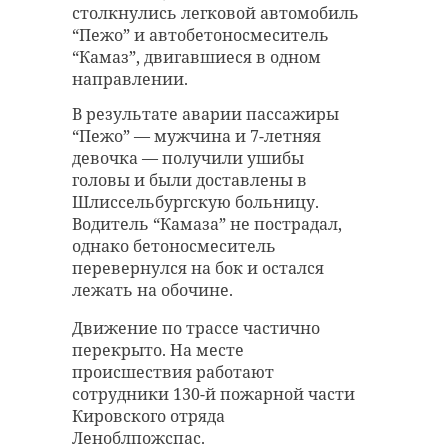
фотограф
малыша дроз
столкнулись легковой автомобиль
запечатлел
рябинника в
“Пежо” и автобетоносмеситель
разговор лисы и ...
Ленобласти
“Камаз”, двигавшиеся в одном
направлении.
17 июня 2019, 16:07
05 июля 2019, 15:10
В результате аварии пассажиры
“Пежо” — мужчина и 7-летняя
девочка — получили ушибы
головы и были доставлены в
Шлиссельбургскую больницу.
Водитель “Камаза” не пострадал,
однако бетоносмеситель
перевернулся на бок и остался
лежать на обочине.
Движение по трассе частично
перекрыто. На месте
происшествия работают
сотрудники 130-й пожарной части
Кировского отряда
Леноблпожспас.