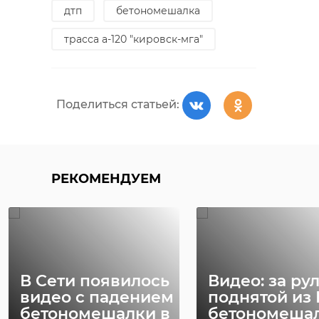
дтп
бетономешалка
трасса а-120 "кировск-мга"
Поделиться статьей:
РЕКОМЕНДУЕМ
В Сети появилось
Видео: за ру
видео с падением
поднятой из
бетономешалки в
бетономеша