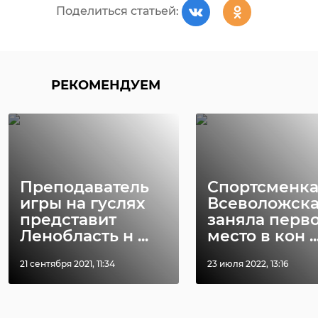
Поделиться статьей:
Необходимые
инструменты есть, и
по всем
возникающим
РЕКОМЕНДУЕМ
обстоятельствам
управленческая
команда региона
всегда готова
работать в контакте
Преподаватель
Спортсменка
игры на гуслях
Всеволожск
с партнерами,
представит
заняла перв
федеральными
Ленобласть н ...
место в кон ..
органами. Для
Ленинградской
21 сентября 2021, 11:34
23 июля 2022, 13:16
области было и
остается делом