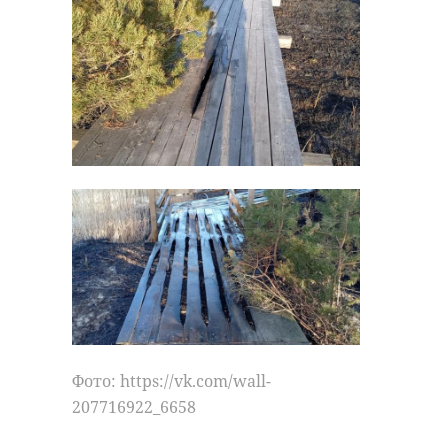
РЕКОМЕНДУЕМ
Погода в
Кратковрем
Ленобласти 25
дожди с гро
июля: В пятницу
и до +28 град
ждут туман, д ...
п ...
24 июля, 16:41
27 июля, 09:13
Фото: https://vk.com/wall-
207716922_6657
дерево года
сясьстрой
Фото: https://vk.com/wall-
207716922_6658
деревья
танечкина сосна