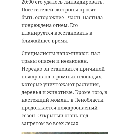
покажут от +6 до +11 градусов. В
оценкам, составляет до 300 лет.
20:00 его удалось ликвидировать.
Санкт-Петербурге синоптики
«Танечкина сосна» растет
Посетителей экотропы просят
обещают от +7 до +9 градусов.
практически на голом песке на
быть осторожнее - часть настила
Ветер западный 4-9 м/с.
берегу реки Сясь, а ее наружные
повреждена огнем. Его
Атмосферное давление составит
корни визуально расходятся на 16
планируется восстановить в
764 мм рт. ст., что выше нормы.
погонных метров.
ближайшее время.
На погоду в регионе повлияет
Дерево является главной
Специалисты напоминают: пал
приближающийся с запада
достопримечательностью
травы опасен и незаконен.
теплый атмосферный фронт. Об
песчаного пляжа города.
Нередко он становится причиной
этом сообщил ведущий
Проголосовать за «Танечкину
пожаров на огромных площадях,
специалист центра Фобос Михаил
сосну» можно на сайте
которые уничтожают растения,
Леус.
www.rosdrevo.ru. Ее номер - 50-й
деревья и животные. Кроме того, в
из 78, - рассказали в Дирекции
настоящий момент в Ленобласти
В пятницу, 1 мая, в Ленинградской
ООПТ Ленобласти.
продолжается пожароопасный
области обойдется без осадков.
сезон. Открытый огонь под
Температура воздуха ночью
Голосование начнется 1 мая и
запретом во всех лесах.
составит от +3 до +5 градусов. Днем
завершится 1 августа.