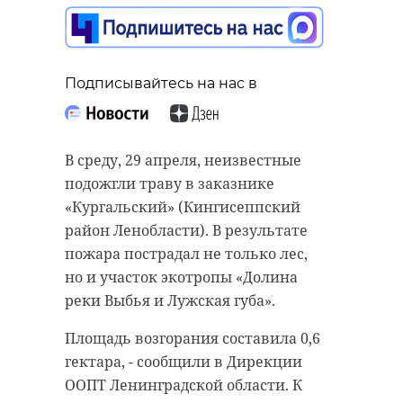
Подписывайтесь на нас в
Подписывайтесь на нас в
Подписывайтесь на нас в
В четверг, 30 апреля, в
В среду, 29 апреля, неизвестные
Ленинградской области ожидается
Ленинградская область вновь
подожгли траву в заказнике
преимущественно облачная
принимает участие во
«Кургальский» (Кингисеппский
погода. Местами могут пройти
всероссийском конкурсе
район Ленобласти). В результате
небольшие дожди.
«Российское дерево года». 47
пожара пострадал не только лес,
Температурный фон немного
регион представляет «Танечкина
но и участок экотропы «Долина
подрастет, но значений
сосна» - сосна обыкновенная,
реки Выбья и Лужская губа».
климатической нормы не
произрастающая в городе
Площадь возгорания составила 0,6
достигнет.
Сясьстрой Волховского района.
гектара, - сообщили в Дирекции
В Ленобласти термометры
Возраст дерева, по разным
ООПТ Ленинградской области. К