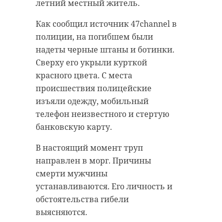
градусов. В Санкт-Петербурге
летний местный житель.
синоптики обещают от +1 до +3
На видеозаписи можно увидеть,
Как сообщил источник 47channel в
градусов.
как небольшое стадо косуль
полиции, на погибшем были
добывает пищу. Запечатлеть
Как сообщил ведущий специалист
надеты черные штаны и ботинки.
животных удалось в Волосовском
центра Фобос Михаил Леус, погода
Сверху его укрыли курткой
районе. Шестеро особей
в регионе будет формироваться
красного цвета. С места
лакомились побегами деревьев и
под влиянием северной
происшествия полицейские
кустарников, а также искали
периферии антициклона. Ветер
изъяли одежду, мобильный
траву под снегом.
южный 2-7 м/с. Атмосферное
телефон неизвестного и стертую
давление составит 768 мм рт. ст.,
Как рассказал Александр
банковскую карту.
что выше нормы.
Дрозденко, популяция косуль
В настоящий момент труп
растет на участке от реки Волхов
Во вторник, 25 февраля, в
направлен в морг. Причины
до реки Нарова. В настоящий
Ленобласти обойдется без осадков.
смерти мужчины
момент в Ленобласти обитают
Температура воздуха составит от
устанавливаются. Его личность и
около 1200 особей.
+1 до +3 градусов.
обстоятельства гибели
Александр Дрозденко также
выясняются.
Фото: