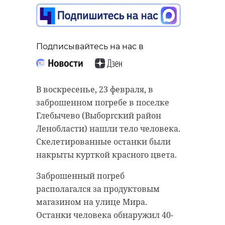
Ленобласти растет
популяция косуль
24 февраля 2025, 08:51
Подписывайтесь на нас в
Подписывайтесь на нас в
В понедельник, 24 февраля, в
В воскресенье, 23 февраля, в
Подписывайтесь на нас в
Ленинградской области ожидается
заброшенном погребе в поселке
переменная облачность. В регионе
Глебычево (Выборгский район
обойдется без осадков. После
Ленобласти) нашли тело человека.
небольших ночных морозов
В Ленинградской области растет
Скелетированные останки были
дневная температура превысит
популяция косуль. Кадрами с
накрыты курткой красного цвета.
нулевую отметку.
этими грациозными животными в
Заброшенный погреб
понедельник, 24 февраля,
В Ленобласти термометры
располагался за продуктовым
поделился губернатор Александр
покажут от -2 до +3 градусов. При
магазином на улице Мира.
Дрозденко в своем telegram-
этом местами похолодает до -7
Останки человека обнаружил 40-
канале.