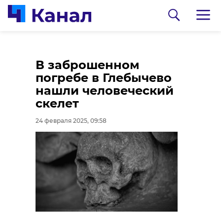
Без осадков и до +3
В заброшенном
градусов: погода в
погребе в Глебычево
Ленобласти 24
нашли человеческий
февраля
скелет
24 февраля 2025, 09:14
24 февраля 2025, 09:58
0:00
/ 0:00
Александр Дрозденко/telegram
Александр
Дрозденко: в