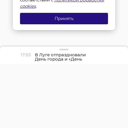
cookies
.
Принять
17:53
В Луге отпраздновали
День города и «День
детства»