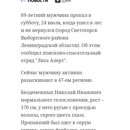
В субботу, 24 июля, в Тихвине
В 47-ом регионе снизился
69-летний мужчина пропал в
(Ленинградская область)
суточный прирост
субботу, 24 июля, когда ушел в лес
случилось смертельное ДТП. Об
госпитализированных с
и не вернулся (город Светогорск
этом сообщила пресс-служба ГУ
коронавирусом. Если за пятницу в
Выборгского района
МВД по Санкт-Петербургу и
больницы Ленобласти поступили
Ленинградской области). Об этом
Ленобласти.
122 человека, то за минувшие
сообщил поисково-спасательный
сутки госпитализация
отряд "Лиза Алерт".
51-летний мужчина на скутере
потребовалась только 96
двигался от Красавского шоссе в
Сейчас мужчину активно
пациентам.
сторону улицы Победы, но не
разыскивают в 47-ом регионе.
рассчитал дистанцию и не
Всего в Ленинградской области
Безденежных Николай Иванович
справился с управлением. В итоге
развернуто 2678 коек для больных
нормального телосложения, рост –
он врезался в трактор "Беларус",
COVID-19, из них заняты – 1637.
170 см, у него русые с проседью
который двигался впереди в
Общее количество коек с
волосы, серого цвета глаза.
попутном направлении.
аппаратами ИВЛ – 463, из них
Пропавший был одет в серую
используется 41.
Мужчина на скутере скончался от