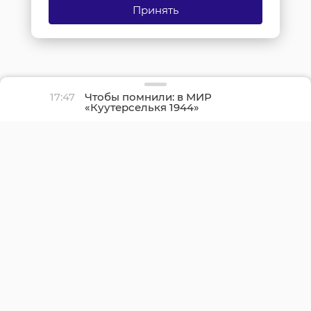
Принять
17:47
Чтобы помнили: в МИР
«Куутерселькя 1944»
реконструкторы снова
прорвали финскую
оборону