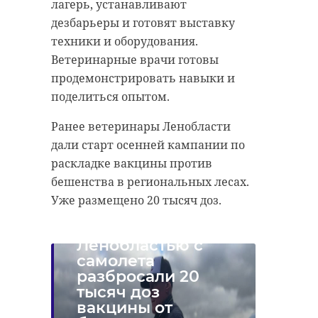
психологической разгрузки и
лагерь, устанавливают
поблагодарили "Вольт-СПб" за
медицинский кабинет. Полностью
дезбарьеры и готовят выставку
подарок, который будет радовать
обновлена техника пищеблока и
техники и оборудования.
тысячи посетителей.
прачечной, а также заменено
Ветеринарные врачи готовы
игровое оборудование
продемонстрировать навыки и
прогулочных площадок.
поделиться опытом.
Спортивный и актовый залы
Ранее ветеринары Ленобласти
получили больше пространств для
дали старт осенней кампании по
детского веселья.
раскладке вакцины против
Ленобласть в 2026 году намерена
бешенства в региональных лесах.
обновить 10 детских садов.
Уже размещено 20 тысяч доз.
Над
Ленобластью с
самолета
разбросали 20
тысяч доз
вакцины от