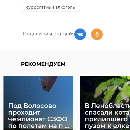
суррогатный алкоголь
Поделиться статьей:
РЕКОМЕНДУЕМ
Под Волосово
В Ленобласт
проходит
спасали кота
чемпионат СЗФО
прилипшего
по полетам на п ...
пузом к елке