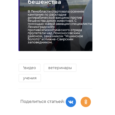
бешенства
В Ленобласти стартовала осенняя
кампания по раскладке
антирабической вакцины против
бешенства диких животных. С
помощью малой авиации специалисты
Ленинградского
противоэпизоотического отряда
пролетели над Ломоносовским
районом, заказником "Мшинское
болото" и Нижне-Свирским
заповедником.
!видео
ветеринары
учения
Поделиться статьей: