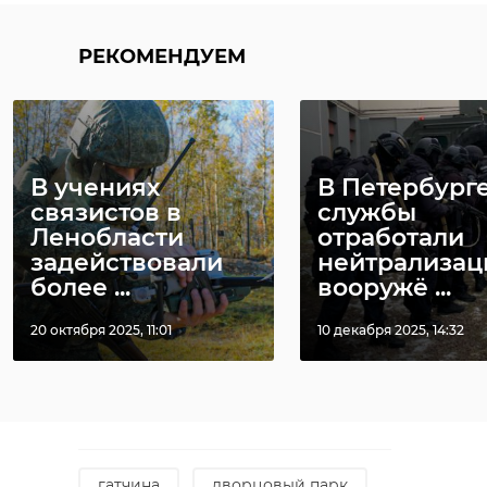
РЕКОМЕНДУЕМ
В учениях
В Петербург
связистов в
службы
Ленобласти
отработали
задействовали
нейтрализа
более ...
вооружё ...
20 октября 2025, 11:01
10 декабря 2025, 14:32
Фото: Музей-заповедник
«Гатчина», Сергей Рятте
гатчина
дворцовый парк