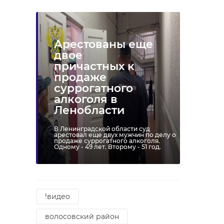
Арестованы еще
двое
причастных к
продаже
суррогатного
алкоголя в
Ленобласти
В Ленинградской области суд
арестовал еще двух мужчин по делу о
продаже суррогатного алкоголя.
Одному - 49 лет. Второму - 51 год.
!видео
волосовский район