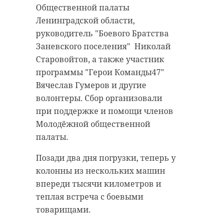
Общественной палаты
В Волхове
Ленинградской области,
продолжаетс
руководитель "Боевого Братства
Детский сад в
строительст
Заневского поселения" Николай
Луге готовится к
гимназии и 
открытию - фото
...
Старовойтов, а также участник
программы "Герои Команды47"
30 октября 2020, 09:04
12 мая 2021, 09:58
Вячеслав Гумеров и другие
волонтеры. Сбор организовали
при поддержке и помощи членов
Молодёжной общественной
палаты.
Позади два дня погрузки, теперь у
колонны из нескольких машин
впереди тысячи километров и
теплая встреча с боевыми
товарищами.