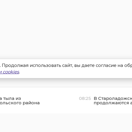
s. Продолжая использовать сайт, вы даете согласие на о
 cookies
.
 тыла из
08:25
В Староладожск
ольского района
продолжаются а
ойцова отметила 94-
реставрационн