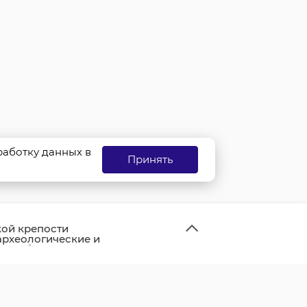
бработку данных в
Принять
ой крепости
рхеологические и
ые работы