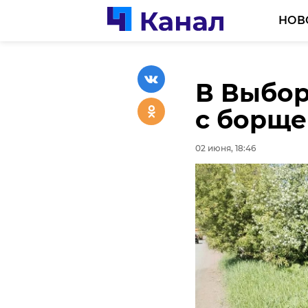
НОВ
В Выбор
Огнебо
СК возб
с борщ
пожар н
после с
округе
Тихвинс
02 июня, 18:46
02 июня, 18:10
02 июня, 17:48