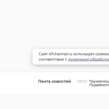
Сайт 47channel.ru использует cookie
соответствии с
политикой обработки
08:50
Труженица
Лента новостей
Лодейноп
Клавдия Б
летие