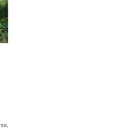
в
ка,
ти.
тки,