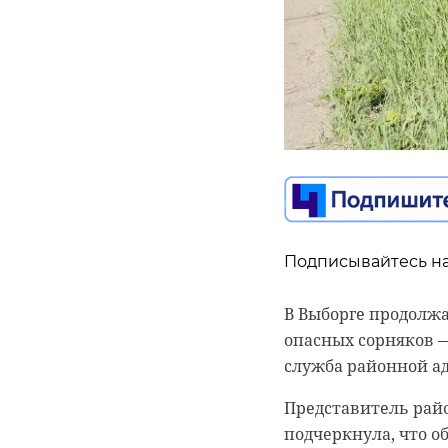
Подписывайтесь на
Подписывайтесь на
Подписывайтесь на
В Выборге продолжа
опасных сорняков —
Во вторник, 2 июня
Следственный комит
служба районной а
Верево произошел 
Тихвинском районе 
пресс-служба ГУ МЧ
в том числе двое н
Представитель райо
подчеркнула, что о
По информации вед
Тихвинская городск