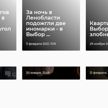
гов
За ночь в
 в
Ленобласти
подожгли две
Кварт
угол
иномарки - в
Выбор
Выбор ...
злобн
11 февраля 2021, 11:10
29 ноября 20
СК возбудил дело
Жител
ил
после зверских
Шпань
мых
издевательств
расска
...
подрос ...
смерти 
30 января, 15:49
12 февраля, 