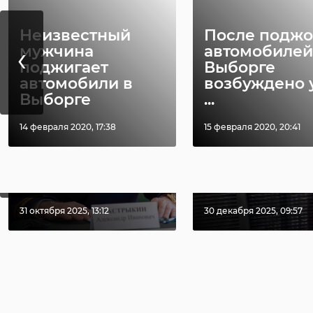
Неизвестный
После поджо
РЕКОМЕНДУЕМ
‹
мужчина
автомобилей
поджигает
Выборге
автомобили в
возбуждено 
Выборге
...
14 февраля 2020, 17:38
15 февраля 2020, 20:41
‹
Александр
В Отрадном
Бастрыкин взял
мужчина изб
на контроль дело
своих знако
об избиени ...
металлическо 
31 октября 2025, 13:12
30 декабря 2025, 09:57