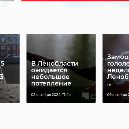
Замор
15
В Ленобласти
гололе
ожидается
недел
3
небольшое
Леноб
потепление
...
05 октября 2024, 17:44
06 октября 2