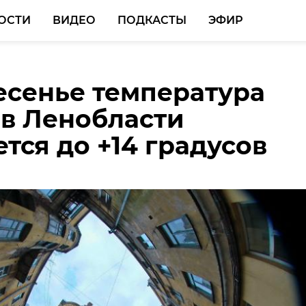
ОСТИ
ВИДЕО
ПОДКАСТЫ
ЭФИР
есенье температура
изводителя сметаны
 в Ленобласти
сти получили Знак
тся до +14 градусов
а