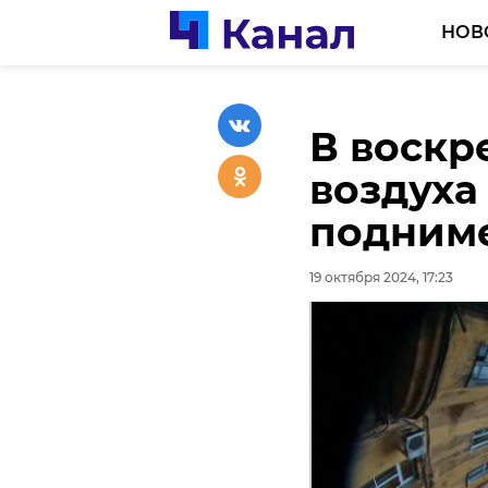
НОВ
В воскр
Три про
воздуха
Ленобла
подниме
качеств
19 октября 2024, 17:23
19 октября 2024, 16:11