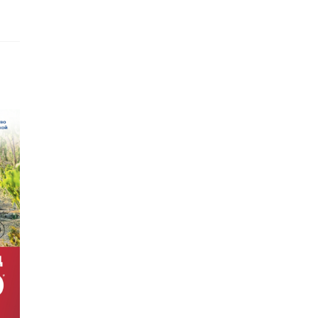
›
ную
привезли
у: в
молодую
радски ...
амурскую ти ...
:40
07 июля, 20:03