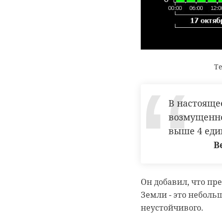
старинная декорати
ленобласть
голове. Также их н
происходят из Ост-
"Прическа" на голов
Te
соответствующего 
В настояще
ленинградский з
возмущенно
выше 4 еди
В
РЕКОМЕНДУЕМ
Он добавил, что п
Земли - это неболь
неустойчивого.
День урожая:
Ленинградский
Ленивец из