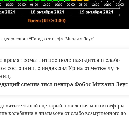
вная порода, которая отличается от других хохолком 
сметана
знак качества
азывают голландскими утками, хотя на самом деле они
Индии.
е объясняется просто - за его развитие отвечает нали
legram-канал “Погода от шефа. Михаил Леус”
генотипа.
е время геомагнитное поле находится в слабо
оопарк
утка
спб
м состоянии, с индексом Кр на отметке чуть
ниц.
едущий специалист центра Фобос Михаил Леус
редпочтительный
сценарий поведения магнитосферы
шие колебания в диапазоне от слабо возмущенного до
Видео с
Из Го
манулятами в
Ключа