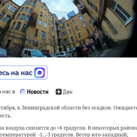
арк
 Ленинградского
а показала свою
 нас в
 нас в
у
ктября, в Ленинградской области без осадков. Ожидает
 сметаны Ленинградской области получили Знак
ость.
 в Гатчинской правде.
 воздуха снизится до +6 градусов. В некоторых район
скачество предоставило список компаний по
с температурой
-1...-3 градусов. Ветер юго-западный,
аны из разных уголков страны, которым присвоены