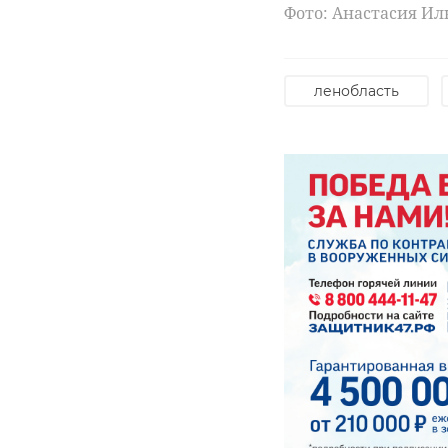
‹
Фото: Анастасия Ил
зоопарк
Ленинградск
предложил
зоопарка по
понаблю ...
свой праз ...
ленобласть
28 сентября 2024, 17:21
20 октября 2024, 17:25