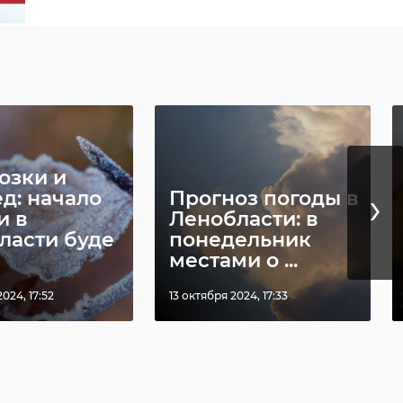
озки и
›
д: начало
Прогноз погоды в
и в
Ленобласти: в
ласти буде
понедельник
местами о ...
024, 17:52
13 октября 2024, 17:33