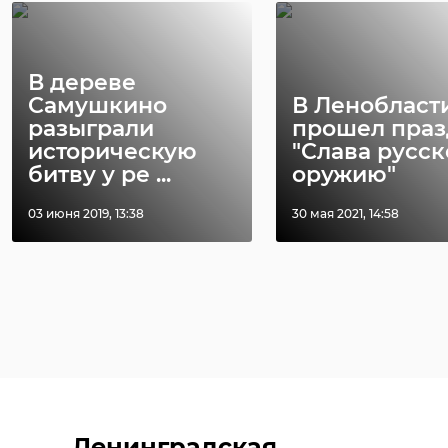
В дереве
Самушкино
В Ленобласт
разыграли
прошел пра
историческую
"Слава русс
битву у ре ...
оружию"
03 июня 2019, 13:38
30 мая 2021, 14:58
Ленинградская