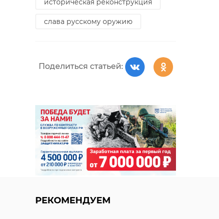
историческая реконструкция
слава русскому оружию
ЛенТВ24 покажет
Ленобласть
телепутеводитель
войдет в но
по регионам
туристическ
Поделиться статьей:
Серебря ...
маршрут «Имп
13 мая 2022, 15:58
19 июня 2022, 10:31
РЕКОМЕНДУЕМ