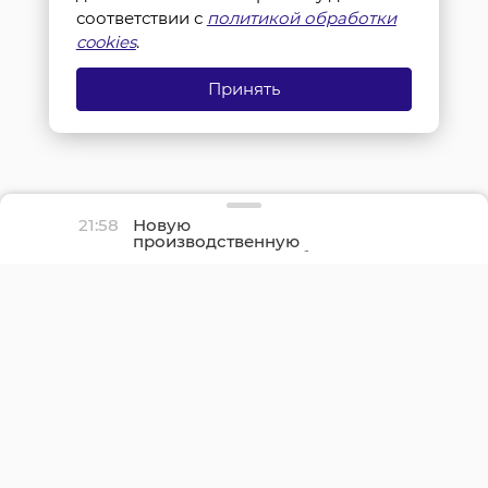
соответствии с
политикой обработки
cookies
.
Принять
21:58
Новую
производственную
площадку птицефабрики
«Роскар» в Выборгском
районе подключили к
газу