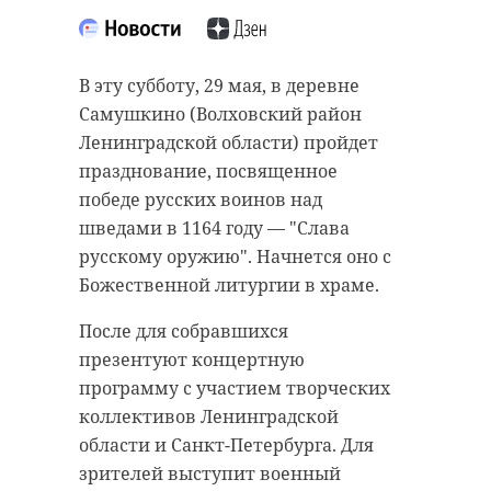
Подписывайтесь на нас в
Для 11 регионов Северо-Запада,
включенных в глобальный
В эту субботу, 29 мая, в деревне
туристский проект "Серебряное
Сегодня, 24 мая, 47-й регион
Самушкино (Волховский район
ожерелье России", появилась
выбирал лучшие школьные
Ленинградской области) пройдет
накопительная бонусная
музеи. Среди всех претендентов
празднование, посвященное
программа. Участники за поездки
лауреатами стало восемь музеев
победе русских воинов над
в разные регионы на свой счет
общеобразовательных
шведами в 1164 году — "Слава
будут получать баллы, которые
организаций, а победителями —
русскому оружию". Начнется оно с
позже смогут обменивать на
четыре.
Божественной литургии в храме.
ценные подарки.
В итоге лучшим музеем в
После для собравшихся
Для возможности использовать
номинации "Музеи истории
презентуют концертную
такую систему необходимо
детского движения и истории
программу с участием творческих
посетить региональный
образования" назван музей
коллективов Ленинградской
туристско-информационный
"Истоки" Толмачевской средней
области и Санкт-Петербурга. Для
центр. Также за участие в
школы имени Героя Советского
зрителей выступит военный