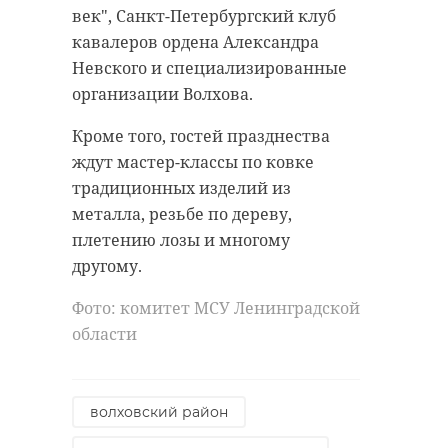
век", Санкт-Петербургский клуб
Фото: пресс-служба губернатора и
кавалеров ордена Александра
правительства Ленинградской
школьные музеи
Невского и специализированные
области
организации Волхова.
музеи ленинградской области
Кроме того, гостей празднества
серебряное ожерелье россии
ждут мастер-классы по ковке
Поделиться статьей:
традиционных изделий из
бонусная система
металла, резьбе по дереву,
плетению лозы и многому
другому.
Поделиться статьей:
Фото: комитет МСУ Ленинградской
области
РЕКОМЕНДУЕМ
волховский район