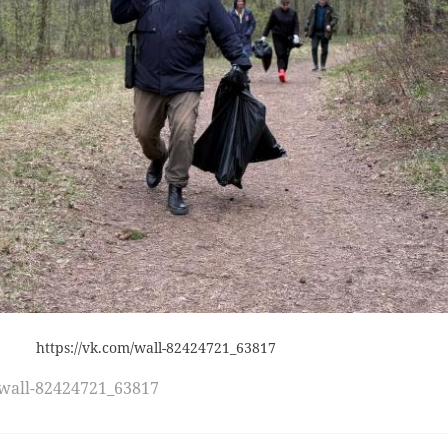
https://vk.com/wall-82424721_63817
/wall-82424721_63817