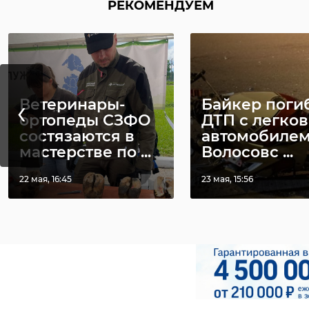
РЕКОМЕНДУЕМ
спортсменов выборг
трагически погиб.
николай циганов
Фото: https://vbglen
ленинградская об
‹
Ветеринары-
Байкер поги
спорт
бо
ортопеды СЗФО
ДТП с легко
состязаются в
автомобилем
мастерстве по ...
Волосовс ...
РЕКОМЕНДУЕМ
22 мая, 16:45
23 мая, 15:56
В Выборге
‹
Молодежный ХК
прошел
"Ленинградец"
чемпионат
сыграет с
Ленобласти 