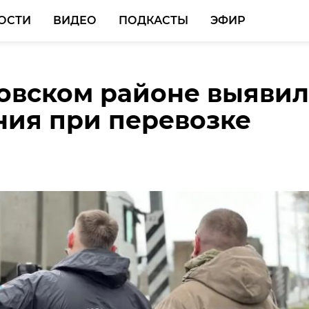
ОСТИ
ВИДЕО
ПОДКАСТЫ
ЭФИР
овском районе выяви
ге стартовал турнир п
ия при перевозке
 память о Дмитрии
ове