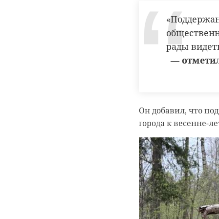
«Поддержан
общественн
рады видет
— отметил
Он добавил, что п
города к весенне-л