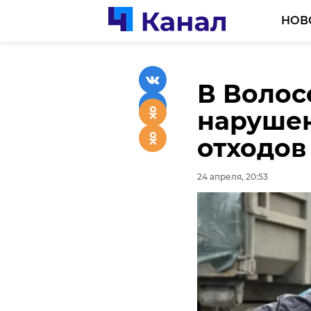
НОВ
В Волос
В Выбор
нарушен
боксу в
отходов
Добряк
24 апреля, 20:53
24 апреля, 19:59