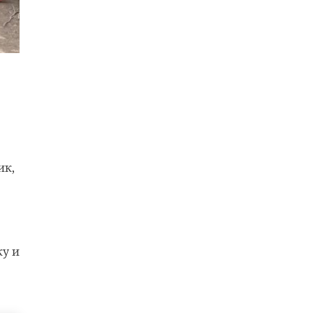
ик,
ку и