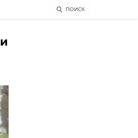
ПОИСК
ли
о