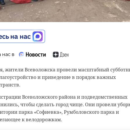
 нас в
ля, жители Всеволожска провели масштабный субботн
лагоустройство и приведение в порядок важных
транств.
страции Всеволожского района и подведомственных
ились, чтобы сделать город чище. Они провели убор
итории парка «Софиевка», Румболовского парка и
легающее к велодорожкам.