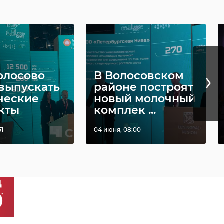
›
олосово
В Волосовском
 выпускать
районе построят
ческие
новый молочный
кты
комплек ...
51
04 июня, 08:00
гские
›
иклисты
В Выборге
йно
прошел турнир
пили на
по боксу в память