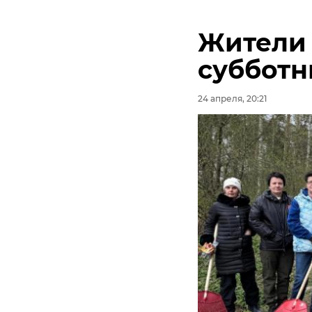
"Полетом" в Вы ...
панкратиону
Жители 
30 января, 12:36
03 февраля, 14:39
субботн
24 апреля, 20:21