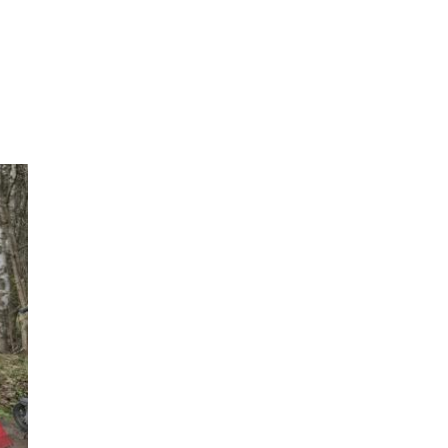
...
о погибшем ...
15:25
16 февраля, 17:43