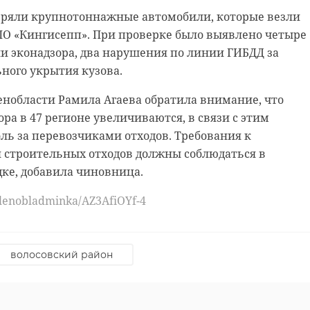
ряли крупнотоннажные автомобили, которые везли
ПО «Кингисепп». При проверке было выявлено четыре
словом к спортсменам и их родным обратился депута
 нас в
и эконадзора, два нарушения по линии ГИБДД за
 Игнат Кущ, который оказал помощь в организации
ного укрытия кузова.
сть помогла в восстановлении пожарной части МЧС,
в Херсонской области. Поддержку также в этом вопро
енобласти Рамила Агаева обратила внимание, что
.
ра в 47 регионе увеличиваются, в связи с этим
бокс занимает особое место — к нему относятся
ль за перевозчиками отходов. Требования к
 трепетом и уважением. Это не просто поединки,
-служба ленинградского правительства, в пожарной
 строительных отходов должны соблюдаться в
я школа жизни: она учит стойкости,
осстановили все помещения, оборудовали современны
ке, добавила чиновница.
и, приобрели новые автоцистерны и автолестницы.
у и взаимному уважению»,
ков ведомства сделали спортивный зал.
— сказал чиновник.
/lenobladminka/AZ3AfiOYf-4
нинградской области Николай Циганов отметил, что 4
ствует в восстановлении объектов. Жизнь в Херсонск
ля, в ТРЦ «Кубус» пройдут финальные поединки.
волосовский район
ется, констатировал чиновник.
гут все желающие.
u/lenobladminka/AZ3AM5ZST5c
митрия Добрякову, который был одним из сильнейши