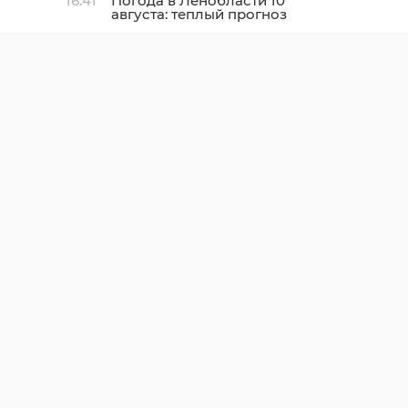
16:41
Погода в Ленобласти 10
августа: теплый прогноз
от Росгидромета