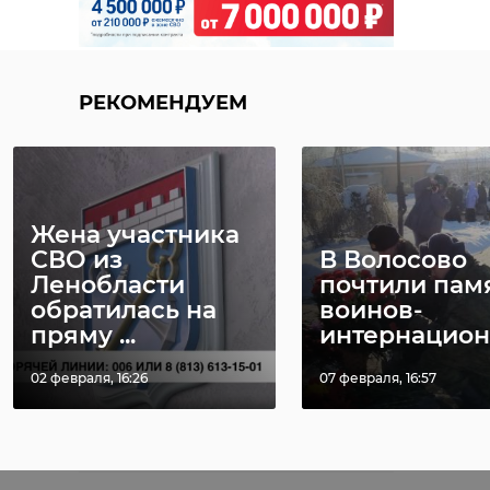
собравшимися зачитали
обращение президента Владимира
Путина. Также к ним обратились
ветераны и герои современности
РЕКОМЕНДУЕМ
- Николай Имчук, прошедший
через концлагеря и в 13 лет
вставший в строй "Катюш".
Фото: Анастасия
Жена участника
Илюшина\47channel
СВО из
В Волосово
Ленобласти
почтили пам
обратилась на
воинов-
пряму ...
интернацион
волонтеры победы
02 февраля, 16:26
07 февраля, 16:57
парад победы
красная площадь