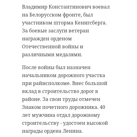
разведывательного взвода.
Владимир Константинович воевал
"Волонтеры Победы" из
Героически погиб под Белгородом
на Белорусском фронте, был
Ленобласти сопроводят главный
25 апреля 2025 года.
участником шторма Кенигсберга.
парад страны 9 Мая на Красной
Совет депутатов и администрация
За боевые заслуги ветеран
Площади. Они будут встречать
Мгинского городского поселения
награжден орденом
ветеранов и гостей праздника.
выражают искренние слова
Отечественной войны и
Добровольцы предварительно
соболезнования всем родным и
различными медалями.
пройдут обучение по работе с
близким Ильи Игоревича Санько.
После войны был назначен
ветеранами, историческому
начальником дорожного участка
просвещению и логистике
при райисполкоме. Внес большой
мероприятия. Особое внимание
вклад в строительство дорог в
уделят помощи иностранным
районе. За свои труды отмечен
делегациям и журналистам.
Знаком почетного дорожника. 40
Как отметила председатель
лет мужчина отдал дорожному
Центрального штаба движения
строительству - удостоен высокой
Ольга Занко, в этом году слет -
награды ордена Ленина.