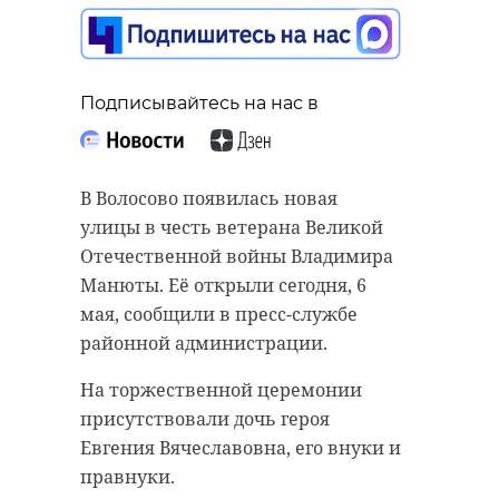
Подписывайтесь на нас в
Подписывайтесь на нас в
Подписывайтесь на нас в
В Национальном центре "Россия"
Житель поселка Мга (Кировский
В Волосово появилась новая
сегодня, 6 мая, стартовал
район Ленобласти) Илья Игоревич
улицы в честь ветерана Великой
всероссийский слет "После
Санько погиб при выполнении
Отечественной войны Владимира
Победы. Москва". Участниками
боевых задач в Белгородской
Манюты. Её открыли сегодня, 6
стали 200 добровольцев из 79
области. Военнослужащий
мая, сообщили в пресс-службе
регионов страны. Ленобласть
отправился на передовую
районной администрации.
представили волонтеры Ольга
добровольцем.
На торжественной церемонии
Пронина из Всеволожского
Мужчина ушел в зону
присутствовали дочь героя
района, Михаил Кузьмин из
спецоперации 13 июля 2023 года.
Евгения Вячеславовна, его внуки и
Гатчинского округа и Валерия
Служил разведчиком
правнуки.
Ипатова из Выборгского района.