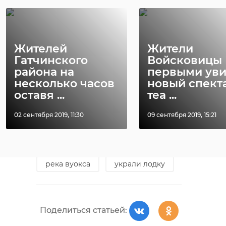
В воскресенье, 27 июня, в Мурино
(Всеволожский район Ленинградской
области) в доме по Воронцовскому
бульвару мужчина напал на девушку в
лифте. Об этом 47channel сообщил
Жителей
Жители
источник в правоохранительных
органах.
Гатчинского
Войсковицы
района на
первыми уви
несколько часов
новый спект
Фото: Pixabay
оставя ...
теа ...
02 сентября 2019, 11:30
09 сентября 2019, 15:21
выборгский район
барышево
вуокса
река вуокса
украли лодку
Поделиться статьей: