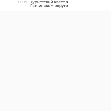
13:08
Туристский квест в
Гатчинском округе
собрал 20 молодых
семей