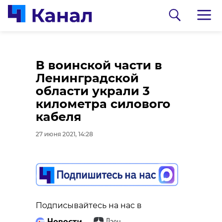
Два человека
В Мурино
В воинской части в
застряли на острове
неизвестный
Ленинградской
посреди реки Вуокса
пытался
области украли 3
после похищения
изнасиловать
километра силового
лодки
девушку в лифте
кабеля
27 июня 2021, 14:13
27 июня 2021, 13:50
27 июня 2021, 14:28
Подписывайтесь на нас в
Подписывайтесь на нас в
Подписывайтесь на нас в