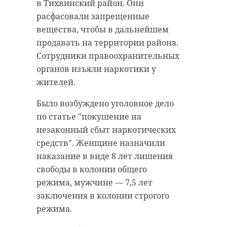
отдельные площадки для каждой
в Тихвинский район. Они
группы с доступной средой.
расфасовали запрещенные
вещества, чтобы в дальнейшем
продавать на территории района.
"Архитектурный
Сотрудники правоохранительных
облик показывает,
органов изъяли наркотики у
каким жители
жителей.
увидят этот детский
Было возбуждено уголовное дело
сад: небольшим по
по статье "покушение на
масштабу, понятным
незаконный сбыт наркотических
для ребёнка, с
средств". Женщине назначили
отдельными
наказание в виде 8 лет лишения
площадками для
свободы в колонии общего
каждой группы и
режима, мужчине — 7,5 лет
доступной средой",
заключения в колонии строгого
— отметил вице-
режима.
губернатор