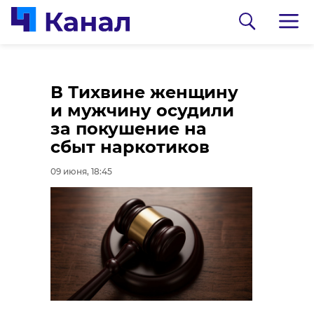
В Ленобласти
В Тихвине женщину
одобрили облик
и мужчину осудили
детского сада на 140
за покушение на
мест во Всеволожске
сбыт наркотиков
09 июня, 17:22
09 июня, 18:45