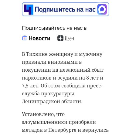
Подписывайтесь на нас в
Подписывайтесь на нас в
Комитет градостроительной
В Тихвине женщину и мужчину
политики Ленинградской области
признали виновными в
согласовал архитектурный облик
покушении на незаконный сбыт
детского сада, который построит
наркотиков и осудили на 8 лет и
группа компаний А101. Об этом
7,5 лет. Об этом сообщила пресс-
сообщили в Стройблоке 47
служба прокуратуры
региона.
Ленинградской области.
Образовательное учреждение
Установлено, что
рассчитано на 140 мест. На
злоумышленники приобрели
территории детского сада будут
метадон в Петербурге и вернулись