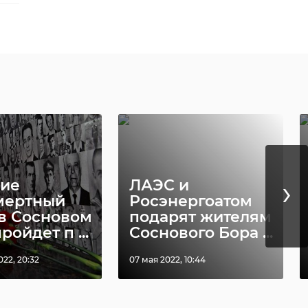
не.
›
ие
ЛАЭС и
мертный
Росэнергоатом
 в Сосновом
подарят жителям
ройдет п ...
Соснового Бора ...
22, 20:32
07 мая 2022, 10:44