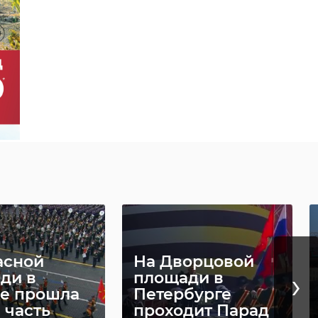
асной
На Дворцовой
›
ди в
площади в
е прошла
Петербурге
 часть
проходит Парад