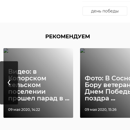
день победы
РЕКОМЕНДУЕМ
День Поб
программ
2022
В понедельник, 9 м
Видео: в
В честь праздника 
‹
47channel публикуе
Копорском
Фото: В Сос
Петербурге.
сельском
Бору ветеран
поселении
Днем Побед
прошел парад в ...
поздра ...
09 мая 2020, 14:22
09 мая 2020, 15:26