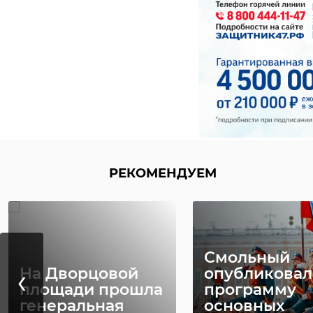
РЕКОМЕНДУЕМ
Смольный
‹
На Дворцовой
опубликовал
площади прошла
программу
генеральная
основных