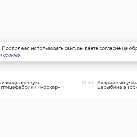
s. Продолжая использовать сайт, вы даете согласие на о
 cookies
.
оизводственную
21:44
Аварийный учас
 птицефабрики «Роскар»
Барыбина в Тос
ском районе подключили
отремонтировал
движения