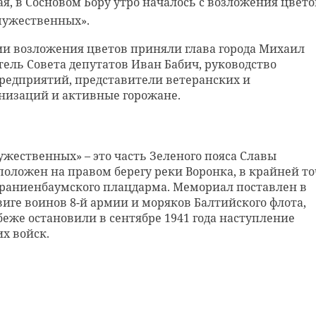
ая, в Сосновом Бору утро началось с возложения цвето
ая, в Тихвине, на площади Мерецкова, День Победы
е. На Дворцовой площади в 10 утра начался Парад
мужественных».
дения смотра и строя песни.
ии возложения цветов приняли глава города Михаил
ольники из образовательных учреждений города: 7 и 
кве, Екатеринбурге, Самаре, Мурманске и Новосибирск
тель Совета депутатов Иван Бабич, руководство
л и 2 гимназии.
 было объявлено об отмене воздушной части парада. 
редприятий, представители ветеранских и
низаций и активные горожане.
уководитель военного комиссариата по Бокситогорск
ия Смольного, причина - "неблагоприятные погодные
онам Сергей Свириденко.
мах взлета".
беды в Петербурге перекрыли Невский проспект.
жественных» – это часть Зеленого пояса Славы
положен на правом берегу реки Воронка, в крайней т
дня в Тихвине планируется возложение цветов на
ы в 12:00 в Петропавловской крепости будет произвед
Ораниенбаумского плацдарма. Мемориал поставлен в
лексе, акция «Бессмертный полк», большая концерт
трел.
виге воинов 8-й армии и моряков Балтийского флота,
 победы.
беже остановили в сентябре 1941 года наступление
 проспекту стартует проезд ветеранов на ретро-
х войск.
0 - шествие Бессмертного полка.
роде пройдут различные праздничные мероприятия,