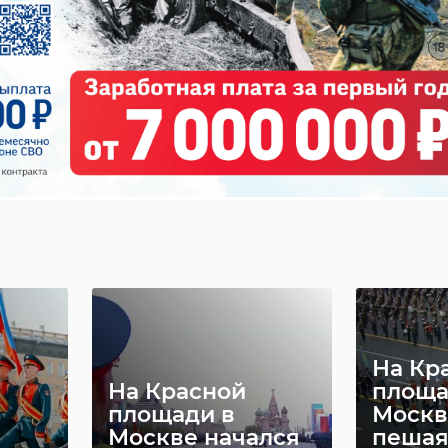
На Кр
На Красной
площа
площади в
Москв
Москве начался
пешая