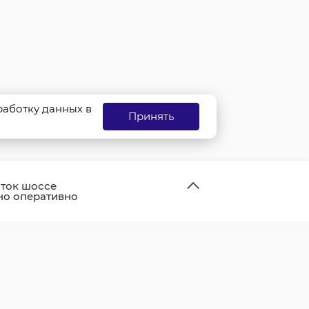
бработку данных в
Принять
ток шоссе
но оперативно
и и открыли для