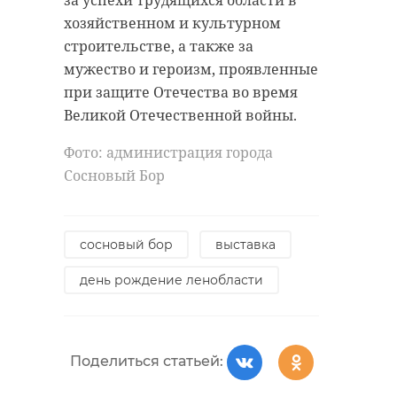
за успехи трудящихся области в
Ленинградской
Петербурга затянуло грозовой
хозяйственном и культурном
тучей, однако после взору всех
области
строительстве, а также за
гуляющих открылись серебристые
мужество и героизм, проявленные
облака, растянувшиеся над
при защите Отечества во время
Сергей Перминов объяснил, как
парусниками.
Великой Отечественной войны.
происходит процесс постановки
на учет - в том числе и в очередь
Фото: администрация города
для получения жилья в рамках
!видео
санкт-петербург
Сосновый Бор
договора социального найма.
Также он рассказал и о том, какие
документы нужны для этого и
Поделиться статьей:
сосновый бор
выставка
каков порядок обращения.
день рождение ленобласти
Фото: 47channel
сергей перминов
Поделиться статьей:
единая россия