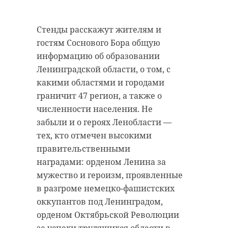
фоне корабликов и разводящегося
помещении или улучшении
Дворцового моста. Полученными
жилищных условий. Пока что она
кадрами автор поделился в
Стенды расскажут жителям и
с родными ютится в
телеграм-канале "Астро Фото
гостям Соснового Бора общую
однокомнатной квартире.
Болото".
информацию об образовании
Сенатор от Ленобласти помог с
Ленинградской области, о том, с
Автору видео открылась
составлением заявлений и взял
какими областями и городами
удивительная картина, которую
решение вопроса на контроль.
граничит 47 регион, а также о
он поспешил запечатлеть: будний
численности населения. Не
день, глубокая ночь, а на
забыли и о героях Ленобласти —
набережных города гуляет
Оказали помощь в
тех, кто отмечен высокими
огромное количество
части составления
правительственными
петербуржцев и гостей Северной
заявлений. Будем
наградами: орденом Ленина за
столицы. Все наслаждаются
держать вопрос на
мужество и героизм, проявленные
видами и наблюдают за
контроле
в разгроме немецко-фашистских
разводящимися мостами.
Сергей Перминов,
оккупантов под Ленинградом,
сенатор РФ от
орденом Октябрьской Революции
На некоторое время небо