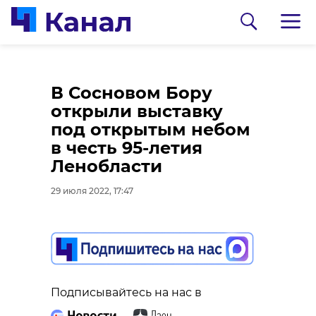
Сергей Перминов
В Сосновом Бору
помог многодетной
открыли выставку
семье из Гатчинского
под открытым небом
района встать на
в честь 95-летия
учет для улучшения
Ленобласти
жилищных условий
29 июля 2022, 17:47
0:00
/ 0:00
30 июля 2022, 09:00
Видео: телеграм-канал "Астро Фото
Болото"
Подписывайтесь на нас в
Видео: серебристые
Подписывайтесь на нас в