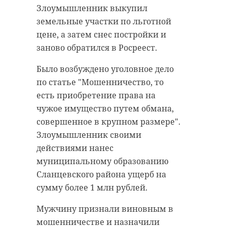
Злоумышленник выкупил
экскурсии для школьников
земельные участки по льготной
организовали ролевую игру "Мы
"Поздравляю команду
цене, а затем снес постройки и
выбираем - нас выбирают",
с хорошим
заново обратился в Росреест.
моделирующую этапы
выступлением и
избирательной кампании в
Было возбуждено уголовное дело
желаю новых побед!"
Государственную Думу:
по статье "Мошенничество, то
— написал
выдвижение кандидатов,
есть приобретение права на
Александр Соклаков
агитацию, голосование и подсчёт
чужое имущество путем обмана,
в соцсети
голосов.
совершенное в крупном размере".
"ВКонтакте".
Злоумышленник своими
В марте-апреле запланировано 18
действиями нанес
экскурсий для школьников
муниципальному образованию
Ленинградской области, в которых
Как сообщили в спортивной
Сланцевского района ущерб на
примут участие более 500 ребят.
школе "Корела", пять путевок на
сумму более 1 млн рублей.
Избирательная комиссия 47
первенство России получили
региона отмечает, что такие
приозерские кикбоксеры. Впереди
Мужчину признали виновным в
мероприятия помогают
у команды много тренировок.
мошенничестве и назначили