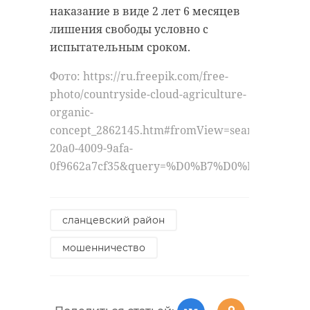
расширить знания о истории,
наказание в виде 2 лет 6 месяцев
Фото:
повысить правовую и
лишения свободы условно с
https://vk.com/wall556785964_7903
политическую культуру и
испытательным сроком.
заинтересовать школьников
Фото: https://ru.freepik.com/free-
избирательным процессом.
photo/countryside-cloud-agriculture-
кикбоксинг
Совместному проекту
organic-
александр соклаков
Избирательной комиссии
concept_2862145.htm#fromView=search&page=1
Ленобласти и Музея политической
20a0-4009-9afa-
приозерский район
спорт
истории России в этом году
0f9662a7cf35&query=%D0%B7%D0%B5%D0%
исполняется 11 лет — он
стартовал в 2015 году. На
Поделиться статьей:
протяжении этого времени
сланцевский район
сотрудничество с Музеем успешно
мошенничество
развивается и расширяется: так, в
декабре 2025 года Избирательная
комиссия впервые провела 28-ю
региональную олимпиаду по