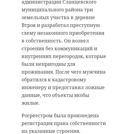
В турнире участвовали почти 300
администрации Сланцевского
Избирательной комиссии
спортсменов из Мурманской,
муниципального района три
Ленобласти, особенно актуального
Вологодской, Архангельской,
земельных участка в деревне
в год проведения федеральных и
Новгородской, Ленинградской
Втроя и разработал преступную
региональных выборов в
областей, Республик Карелия и
схему незаконного приобретения
Государственную Думу девятого
Коми.
в собственность. Он возвел
созыва и Законодательное
строения без коммуникаций и
собрание Ленинградской области
Приозерские кикбоксеры из
внутренних перегородок, которые
восьмого созыва.
школы "Корела" показали
были непригодны для
отличный результат: на счету
Первыми посетителями в этом
проживания. После чего мужчина
ребят шесть наград. Золотые
году стали учащиеся
обратился к кадастровому
медали получили Анастасия
образовательных организаций
инженеру и предоставил ложные
Коваленко, Алексей Скворцов,
Приозерского и Сланцевского
данные, что объекты якобы
Артем Мельниченко,
районов. Экскурсоводы провели
жилые.
серебряными призерами стали
для ребят обзор по основным
Роман Сергеев и Сергей Автаев,
Росреестром была произведена
экспозициям Музея, рассказав о
бронзовая награда — у Артема
регистрация права собственности
ключевых периодах
Пали.
на указанные строения.
отечественной истории. После