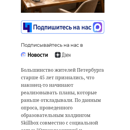
Фото: https://vk.ru/wall-
Подписывайтесь на нас в
69314612_12686
Большинство жителей Петербурга
Музей политической истории
России
старше 45 лет признались, что
наконец-то начинают
реализовывать планы, которые
Поделиться статьей:
раньше откладывали. По данным
опроса, проведенного
образовательным холдингом
Skillbox совместно с социальной