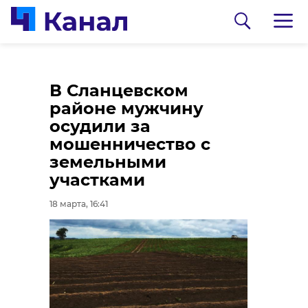
Приозерские
Учащиеся из
В Сланцевском
кикбоксеры
Приозерского и
районе мужчину
завоевали 6 медалей
Сланцевского
осудили за
на первенстве и
районов первыми в
мошенничество с
чемпионате СЗФО
году Музей
земельными
политической
участками
18 марта, 15:12
истории России
18 марта, 16:41
18 марта, 17:51