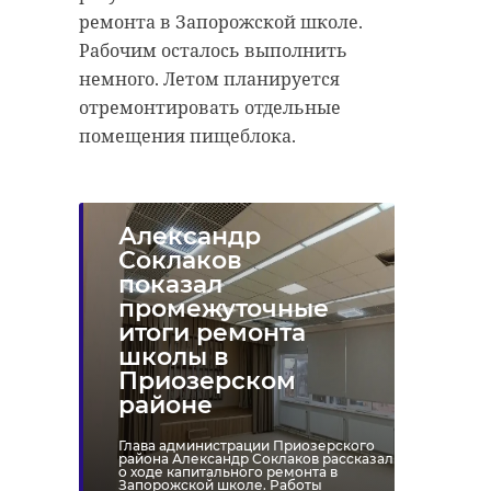
ремонта в Запорожской школе.
Рабочим осталось выполнить
немного. Летом планируется
отремонтировать отдельные
помещения пищеблока.
Александр
Соклаков
показал
промежуточные
итоги ремонта
школы в
Приозерском
районе
Глава администрации Приозерского
района Александр Соклаков рассказал
о ходе капитального ремонта в
Запорожской школе. Работы