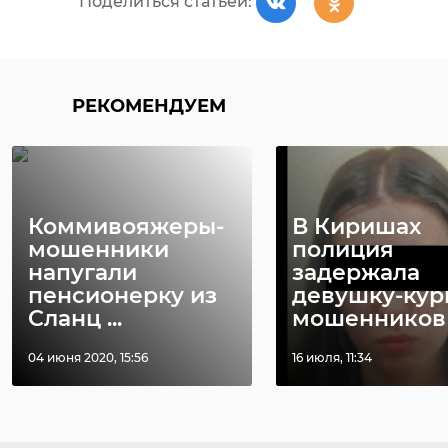
Поделиться статьей:
избирательному праву на базе
Музея.
РЕКОМЕНДУЕМ
РЕКОМЕНДУЕМ
Коммивояжеры-
В Киришах
мошенники
полиция
Спортсменка из
Прокуратура
напугали
задержала
Приозерска
выявила
пенсионерку из
девушку-кур
победила в
многочисле
Сланц ...
мошенников
международном т
нарушения н
...
спор ...
04 июня 2020, 15:56
16 июля, 11:34
01 ноября 2023, 17:10
29 октября 2024, 13:32