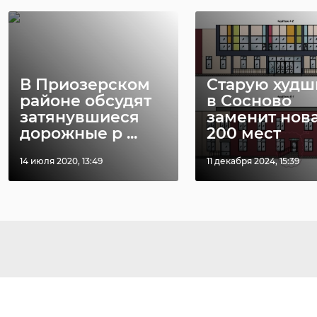
В Приозерском
Старую худш
районе обсудят
в Сосново
затянувшиеся
заменит нова
дорожные р ...
200 мест
14 июля 2020, 13:49
11 декабря 2024, 15:39