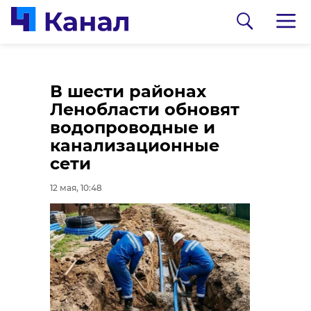
Без осадков и до +22
В шести районах
градусов: погода в
Ленобласти обновят
Ленобласти 12 мая
водопроводные и
канализационные
12 мая, 09:13
сети
12 мая, 10:48
0:00
/ 0:00
Александр Дрозденко/telegram
Александр
Дрозденко показал