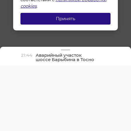
cookies
.
Принять
21:44
Аварийный участок
шоссе Барыбина в Тосно
оперативно
отремонтировали и
открыли для движения