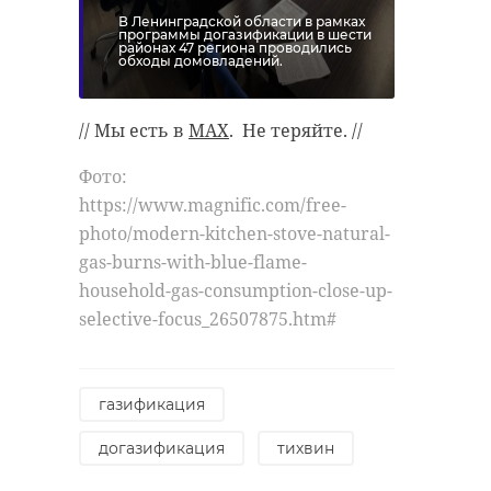
В Ленинградской области в рамках
программы догазификации в шести
районах 47 региона проводились
обходы домовладений.
// Мы есть в
MAX
. Не теряйте. //
Фото:
https://www.magnific.com/free-
photo/modern-kitchen-stove-natural-
gas-burns-with-blue-flame-
household-gas-consumption-close-up-
selective-focus_26507875.htm#
газификация
догазификация
тихвин