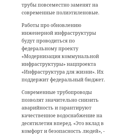
что охотничий сезон в регионе
трубы повсеместно заменят на
завершен. Надзорные органы
Фото:
современные полиэтиленовые.
следят, чтобы никто не обижал
https://www.magnific.com/free-
пернатых гостей. «Мы всегда рады
Работы про обновлению
photo/colorful-tulip-
пернатым гостям на нашей
инженерной инфраструктуры
spring_1131263.htm#
гостеприимной земле. В добрый
будут проводиться по
путь!», - написал губернатор.
федеральному проекту
«Модернизация коммунальной
погода в ленобласти
Александр Дрозденко также
инфраструктуры» нацпроекта
пожелал жителям Ленинградской
погода
«Инфраструктура для жизни». Их
области успешной рабочей
поддержит федеральный бюджет.
недели.
Современные трубопроводы
Поделиться статьей:
позволят значительно снизить
аварийность и гарантируют
качественное водоснабжение на
десятилетия вперед. «Это вклад в
Дикие гуси из
комфорт и безопасность людей», -
тундры сделали