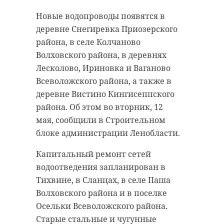
давление составит 752 мм рт. ст.,
Волховском районе.
что ниже нормы.
Новые водопроводы появятся в
Птицы прогуливаются по
деревне Снегиревка Приозерского
Ветер юго-восточный 4-9 м/с. Как
окрестностям, щиплют траву и
района, в селе Колчаново
сообщил ведущий специалист
«перешептываются». «Едешь
Волховского района, в деревнях
центра Фобос Михаил Леус,
мимо Волховского района - и
Лесколово, Ириновка и Ваганово
синоптическую ситуацию в
издалека кажется: поля ожили», -
Всеволожского района, а также в
регионе сформирует теряющий
прокомментировал Александр
деревне Вистино Кингисеппского
силы барический гребень с
Дрозденко.
района. Об этом во вторник, 12
востока.
мая, сообщили в Строительном
Гуси следуют из Южной Европы и
блоке администрации Ленобласти.
В среду, 13 мая, во второй
Африки к побережью Северного
половине дня в Ленобласти
Ледовитого океана. Птицы делают
Капитальный ремонт сетей
возможны дожди. Температура
остановку в Ленинградской
водоотведения запланирован в
воздуха ночью составит от +10 до
области, чтобы набраться сил
Тихвине, в Сланцах, в селе Паша
+12 градусов. Днем в регионе
перед последним рывком.
Волховского района и в поселке
ожидается от +20 до +22 градусов.
Осельки Всеволожского района.
Александр Дрозденко напомнил,
Старые стальные и чугунные
// Мы есть в
MAX
. Не теряйте. //