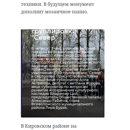
техники. В будущем монумент
В Сертолово
открыли
дополнит мозаичное панно.
памятник
участникам СВО
группировки
"Север"
В четверг, 7 мая, в рамках рабочей
поездки во Всеволожский район
губернатор Александр Дрозденко
поучаствовал в субботнике у храма
Преподобного Сергия Радонежского
на улице Школьной и посетил
торжественное открытие памятника
участникам СВО группировки "Север"
в Сертолово. Присутствовали также
первый вице-губернатор Алла
Астратова, депутат Светлана Журова,
вице-губернатор по вопросам
развития и сохранения культурного
наследия Владимир Цой,
председатель Общественной палаты
Александр Габитов, глава
Всеволожского муниципального
района Лира Бурак.
В Кировском районе на