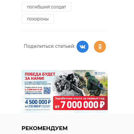
возможности
погибший солдат
здравоохранения. И
наша медицина, и
похороны
наши сердца всегда
были и будут
открыты для наших
Поделиться статьей:
бойцов и ветеранов",
— рассказал
председатель
комитета по
здравоохранению
Ленобласти
Александр Жарков.
Также торжественное
РЕКОМЕНДУЕМ
мероприятие прошло в