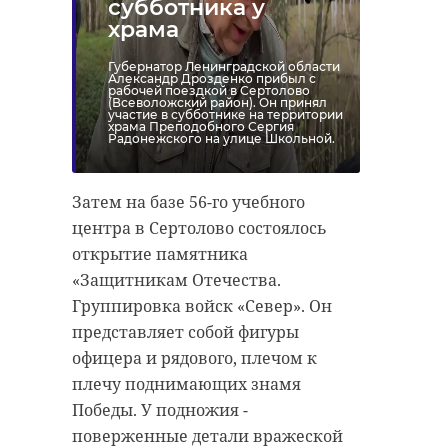
субботника у
храма
Губернатор Ленинградской области
Александр Дрозденко прибыл с
рабочей поездкой в Сертолово
(Всеволожский район). Он принял
участие в субботнике на территории
храма Преподобного Сергия
Радонежского на улице Школьной.
Затем на базе 56-го учебного
центра в Сертолово состоялось
открытие памятника
«Защитникам Отечества.
Группировка войск «Север». Он
представляет собой фигуры
офицера и рядового, плечом к
плечу поднимающих знамя
Победы. У подножия -
поверженные детали вражеской