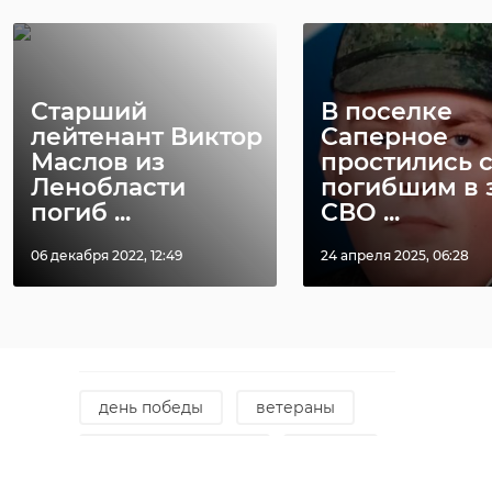
поликлинике "Новое Девяткино".
Ветераны принимали теплые
поздравления и подарки.
Сотрудники медучреждения
Старший
В поселке
вместе со своими детьми
лейтенант Виктор
Саперное
Маслов из
простились 
подготовили для главных гостей
Ленобласти
погибшим в 
праздничную программу и
погиб ...
СВО ...
прочитали стихотворения о
Великой Отечественной войне.
06 декабря 2022, 12:49
24 апреля 2025, 06:28
Фото:
https://max.ru/komzdravlenobl/AZ4DnyDpccY
день победы
ветераны
александр жарков
!видео