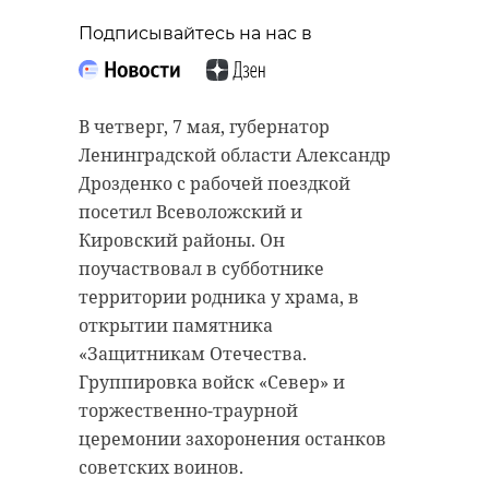
В центре
Жители Сланцев
Петербурга
Подписывайтесь на нас в
хором спели
начался кон
"День Победы" в
"От Победы 
Парке кул ...
...
В четверг, 7 мая, губернатор
09 мая 2025, 16:23
09 мая 2025, 18:17
Ленинградской области Александр
Дрозденко с рабочей поездкой
посетил Всеволожский и
Кировский районы. Он
поучаствовал в субботнике
территории родника у храма, в
открытии памятника
«Защитникам Отечества.
Группировка войск «Север» и
торжественно-траурной
церемонии захоронения останков
советских воинов.