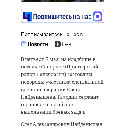
ветеранов с Днем
Победы
07 мая, 21:56
Подписывайтесь на нас в
Подписывайтесь на нас в
Подписывайтесь на нас в
Ленинградская область впервые
В четверг, 7 мая, на кладбище в
станет площадкой проведения
поселке Саперное (Приозерский
Всероссийской школы молодых
район Ленобласти) состоялись
режиссеров государственных
Праздничные мероприятия
похороны участника специальной
праздников "Горизонты
прошли в медицинских
военной операции Олега
профессии", сообщила пресс-
учреждениях Ленинградской
Найденышева. Гвардии сержант
служба регионального
области в преддверии Дня Победы,
героически погиб при
правительства.
сообщила пресс-служба комитета
выполнении боевых задач.
по здравоохранению 47 региона.
Участниками школы станут 150
Олег Александрович Найденышев