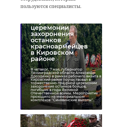
пользуются специалисты.
Александр
Дрозденко
поучаствовал в
церемонии
захоронения
останков
красноармейцев
в Кировском
районе
В четверг, 7 мая, губернатор
Ленинградской области Александр
Дрозденко в рамках рабочего визита в
Кировский район поучаствовал в
торжественно-траурной церемонии
захоронения останков бойцов,
погибших в годы Великой
Отечественной войны. Мероприятие
проходило на мемориальном
комплексе "Синявинские высоты".