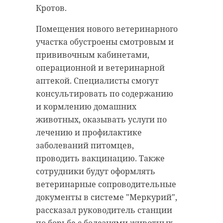
Остальные огни Авроры
эстонских пограничных служб.
Кротов.
«съедаются» засветкой. «С каждым
Российская сторона при этом
днем условно темного неба
работает в штатном режиме,
Помещения нового ветеринарного
становится все меньше, а через
очередей перед пунктом пропуска
участка обустроены смотровым и
несколько дней его не останется
с российской стороны нет.
прививочным кабинетами,
вовсе», - рассказал фотограф
операционной и ветеринарной
Очередь на въезд в Россию
@hcdhcd1 в telegram-канале
аптекой. Специалисты смогут
образовалась со стороны Эстонии.
«GoAurora».
консультировать по содержанию
По словам очевидцев, пеший
и кормлению домашних
переход из Нарвы в Ивангород
животных, оказывать услуги по
занимает около 15–20 минут, а при
лечению и профилактике
прибытии автобусов с туристами
заболеваний питомцев,
— до 40 минут.
проводить вакцинацию. Также
сотрудники будут оформлять
По состоянию на утро пятницу, 8
ветеринарные сопроводительные
мая, очередь со стороны Нарвы
документы в системе "Меркурий",
сохранялась,
отмечают
РИА
рассказал руководитель станции
Новости на основе общедоступной
по борьбе с болезнями животных