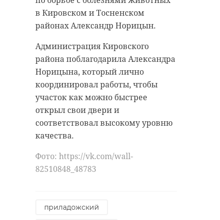
трансляции с внешней камеры
в Кировском и Тосненском
наблюдения на КПП.
районах Александр Норицын.
Пункт пропуска "Ивангород"
Администрация Кировского
расположен на границе
района поблагодарила Александра
Ленинградской области и
Норицына, который лично
эстонского города Нарва. В
координировал работы, чтобы
преддверии Дня Победы в самом
участок как можно быстрее
Ивангороде уже не осталось
открыл свои двери и
свободных мест в гостиницах.
соответствовал высокому уровню
В субботу, 9 мая, в городе
качества.
традиционно пройдет концерт
Фото: https://vk.com/wall-
"Берега Победы" у стен
82510848_48783
Ивангородской крепости на берегу
реки Нарва. Его смогут увидеть и
услышать жители по обе стороны
Фото: https://t.me/AuroraSaintP/8375
приладожский
границы — как в России, так и в