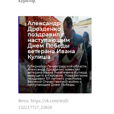
куратор.
Александр
Дрозденко
поздравил с
наступающим
Днем Победы
ветерана Ивана
Кулиша
Губернатор Ленинградской области
Александр Дрозденко навестил
ветерана Ивана Яковлевича Кулиша,
живущего в Кировске. Глава региона
поздравил 101-летнего участника
Великой Отечественной войны с
наступающим Днем Победы.
Фото: https://vk.com/wall-
132217757_23850