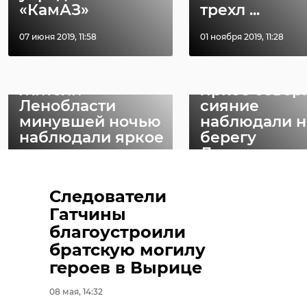
РЕКОМЕНДУЕМ
«КамАЗ»
трехл ...
КПП "Ивангород"
07 июня 2019, 11:58
01 ноября 2019, 11:28
Поделиться статьей:
Жители
Яркое север
Ленобласти
сияние
минувшей ночью
наблюдали н
наблюдали яркое
берегу
сев ...
Ладожского ..
19 ноября 2022, 10:12
19 апреля 2023, 13:56
Следователи
Гатчины
благоустроили
братскую могилу
героев в Вырице
08 мая, 14:32