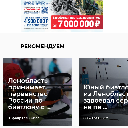
РЕКОМЕНДУЕМ
Ленобласть
принимает
Юный биатл
первенство
из Леноблас
России по
завоевал се
биатлону с ...
на пе ...
16 февраля, 08:22
09 марта, 12:35