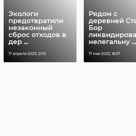
Экологи
Рядом с
предотвратили
деревней Ст
незаконный
Бор
сброс отходов в
ликвидиров
дер ...
нелегальну ..
17 апреля 2023, 21:13
17 мая 2023, 16:37