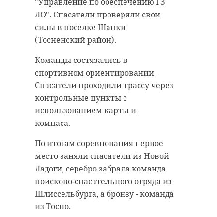
существование, должна быть
"Управление по обеспечению ГЗ
Рейд провели совместно с
разделена и частично войти в
ЛО". Спасатели проверяли свои
сотрудниками Госавтоинспекции,
состав новой великой Финляндии.
силы в поселке Шапки
эконадзором и экомилицией. На
Такие настроения царят в
(Тосненский район).
Волхонском шоссе вынесены три
финских СМИ и правительстве.
Команды состязались в
постановления за несоблюдение
Бекман давно изучает отношения
спортивном ориентировании.
требований при транспортировке
двух государств и сейчас
Спасатели проходили трассу через
отходов и четыре
поделился свежими
контрольные пункты с
административных материала из-
исследованиями.
использованием карты и
за отсутствия QR-кодов на
Проанализировав высказывания
компаса.
транспортируемые отходы.
финских политиков, публикации
По итогам соревнования первое
В карьере во Всеволожском
в медиа, он пришел к выводу, что
место заняли спасатели из Новой
районе проверили 23 грузовика с
финское руководство готовится к
Ладоги, серебро забрала команда
отходами. По итогу мероприятия
большой войне. Причины такого
поисково-спасательного отряда из
составили пять протоколов.
настроя - нежелание учиться на
Шлиссельбурга, а бронзу - команда
собственных ошибках, считает
из Тосно.
политолог. Когда в честь