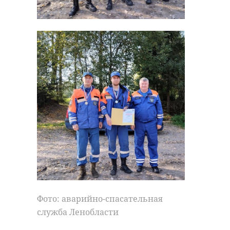
в Европу»
МотоПарк М
объявил конкурс
на Поле Пасх
...
символ и м ...
Поделиться статьей:
28 июля, 20:18
29 июля, 13:03
Фото: аварийно-спасательная
служба Ленобласти