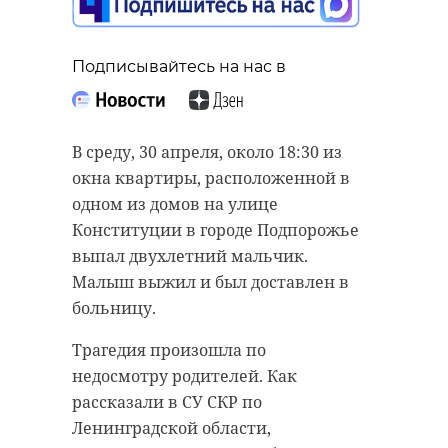
Центр сборки
беспилотников в
зоне СВО
Подписывайтесь на нас в
Подписывайтесь на нас в
01 мая 2025, 10:54
В среду, 30 апреля, около 18:30 из
Сенатор РФ от Ленинградской
окна квартиры, расположенной в
области Сергей Перминов в
одном из домов на улице
Подписывайтесь на нас в
интервью изданию «Online47»
Конституции в городе Подпорожье
прокомментировал перспективы
выпал двухлетний мальчик.
развития БРИКС. Парламентарий
Малыш выжил и был доставлен в
подтвердил растущую роль
Губернатор Александр Дрозденко
больницу.
объединения в мировой
и командир 44-го армейского
Трагедия произошла по
экономике.
корпуса ЛенВО проверили работу
недосмотру родителей. Как
научно-технического Центра по
Сергей Перминов отметил, что на
рассказали в СУ СКР по
сборке беспилотных летательных
БРИКС приходится 36,8% мировой
Ленинградской области,
аппаратов. Его открыла