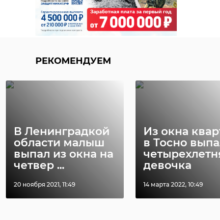
Губернатор Александр Дрозденко
оценил все инновации научно-
сергей перминов
технического центра.
экономика
политика
РЕКОМЕНДУЕМ
БРИКС
Поделиться статьей:
В Ленинградкой
Из окна ква
области малыш
в Тосно выпа
выпал из окна на
четырехлетн
четвер ...
девочка
20 ноября 2021, 11:49
14 марта 2022, 10:49