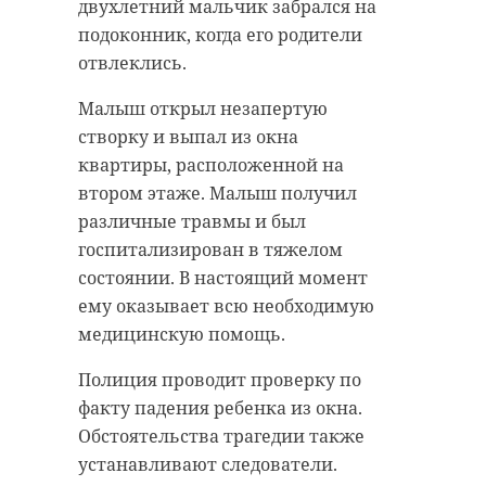
экономики и более 40% мирового
двухлетний мальчик забрался на
Ленинградская область совместно
населения. Страны-члены этого
подоконник, когда его родители
с военнослужащими.
объединения активно
отвлеклись.
инвестируют в инновации,
Уникальный Центр, действующий
Малыш открыл незапертую
занимая лидирующие позиции в
в составе группировки войск
створку и выпал из окна
сфере искусственного интеллекта
«Север», занимается массовым
квартиры, расположенной на
и других передовых разработках.
производством, модернизацией и
втором этаже. Малыш получил
разработкой новых модификаций
Сенатор РФ от Ленобласти также
различные травмы и был
БПЛА. За время работы он передал
отметил практическую
госпитализирован в тяжелом
на фронт около 10 тысяч боевых
направленность деятельности
состоянии. В настоящий момент
«птичек».
БРИКС. «Государства объединения
ему оказывает всю необходимую
не занимаются отвлеченной
Научно-технический центр
медицинскую помощь.
философией, а последовательно
продолжает развиваться при
Полиция проводит проверку по
делают то, что еще вчера казалось
поддержке фонда «Ленинградский
факту падения ребенка из окна.
невозможным», - подчеркнул
рубеж». В планах - дальнейшее
Обстоятельства трагедии также
Сергей Перминов.
совершенствование производства
устанавливают следователи.
беспилотных летательных