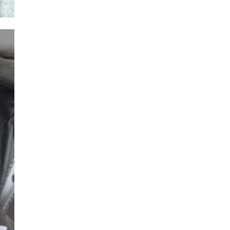
но
В Уткиной Заводи
›
дировали
два дня
 на
ликвидируют
тории
нелегальную
по ...
свалку
2025, 20:22
26 марта 2025, 19:02