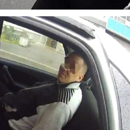
природным ресурсам Ленобласти
ликвидация свалки