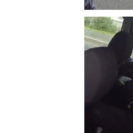
Фото: комитет по 
река оредеж