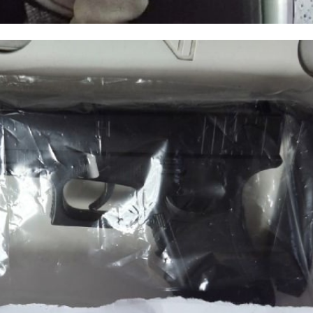
В Яни
валка
Хозяина земли
ликви
е
под Волосово
свалку
через суд
терри
ана
заставили убрат ...
завода 
13 февраля 2025, 18:12
14 февраля 