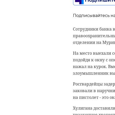
водорослей.
Как отметил глава 
комфорта жителей. 
Уборка позволит п
Подписывайтесь на
проектов: КАД-2, пу
обход Всеволожска,
Сотрудники банка в
развязка с трассой 
правоохранительны
отделении на Мурин
Александр Дрозденк
дороги из муниципа
На место выехали с
позволит обеспечит
подойдя к окну с о
ремонту трасс и ре
нажал на курок. Вм
злоумышленник выб
Кроме того, област
местного значения.
Росгвардейцы задер
до всех ключевых т
заковали в наручн
современные транс
на пистолет - это 
Фото: Анастасия И
Хулигана доставили
незаконное хранени