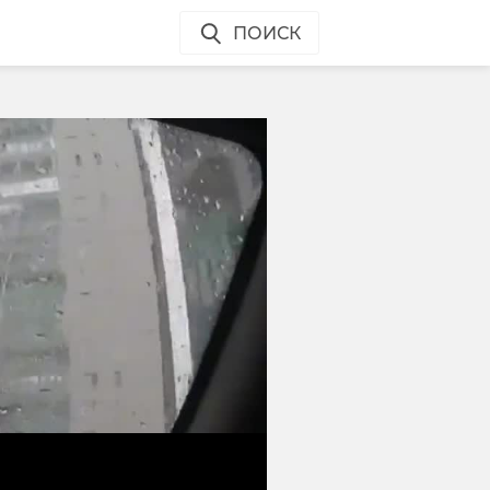
ПОИСК
ж