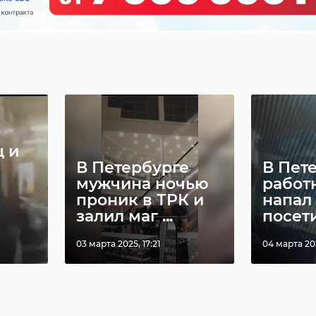
 и
В Петербурге
В Пет
мужчина ночью
работ
проник в ТРК и
напал
залил маг ...
посет
03 марта 2025, 17:21
04 марта 202