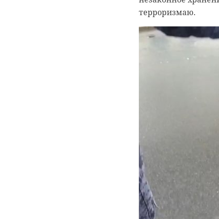
терроризмаю.
губернатор лени
транспортная ин