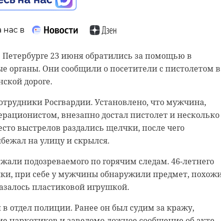
региона, развитие дорог - важно для экономики и
Сейчас в разной стадии готовности находятся 25 кру
роводить беспрепятственную регулировку уровня воды
 нас в
тепровод в Волосовском районе, развязка в Гатчине,
 реконструкция дороги СПб-Матокса, подъезд к Кудрово
 Петербурге 23 июня обратились за помощью в
"Кола" и другие.
е органы. Они сообщили о посетители с пистолетом в
ской дороге.
о поручил до 2030 года принять все муниципальные
льной собственности в областную. Такое решение
отрудники Росгвардии. Установлено, что мужчина,
ь единый стандарт качества как по капитальному
перационистом, внезапно достал пистолет и несколько
конструкции, так и по их содержанию.
есто выстрелов раздались щелчки, после чего
ежал на улицу и скрылся.
ь ставит в приоритет ремонт и строительство дорог
 До 2035 года хотят обеспечить двухчасовую доступнос
жали подозреваемого по горячим следам. 46-летнего
очек региона, а также создать скоростные маршруты,
ики, при себе у мужчины обнаружили предмет, похож
портные узлы и железнодорожные соединения.
оказалось пластиковой игрушкой.
люшина\47channel
 в отдел полиции. Ранее он был судим за кражу,
е наркотиков и заведомо ложное сообщение об акте