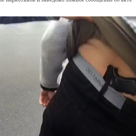
нградской области
единая россия
фраструктура