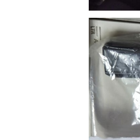
РЕКОМЕНДУЕМ
‹
На реке Оредеж
Городская с
запечатлели на
в Светогорск
фото маленького
полностью
и шуст ...
ликвидиров
07 октября 2024, 10:53
23 декабря 2024, 14:32