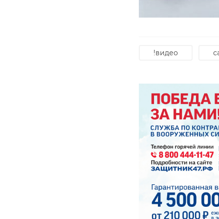
!видео
с