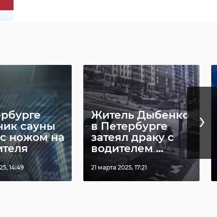
›
ербурге
Житель Дыбенко
ник сауны
в Петербурге
 с ножом на
затеял драку с
ителя
водителем ...
5, 14:49
21 марта 2025, 17:21